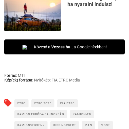
ha nyaralni indulsz!
Kövesd a
Vezess.hu
-t a Google hírekben!
Forrás:
MTI
Kép(ek) forrása:
Nyitókép: FIA ETRC Media
ETRC
ETRC 2025
FIA ETRC
KAMION EURÓPA-BAJNOKSÁG
KAMION-EB
KAMIONVERSENY
KISS NORBERT
MAN
MOST