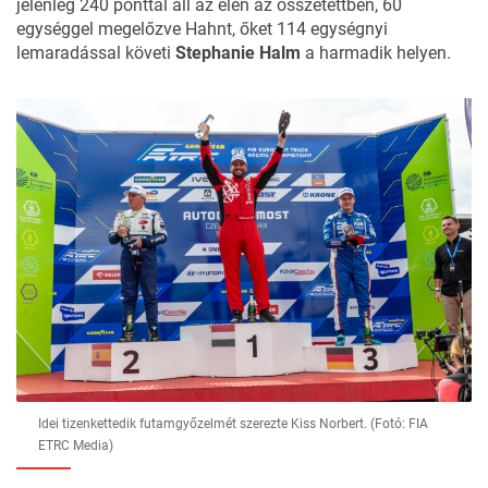
jelenleg 240 ponttal áll az élen az összetettben, 60
egységgel megelőzve Hahnt, őket 114 egységnyi
lemaradással követi
Stephanie Halm
a harmadik helyen.
Idei tizenkettedik futamgyőzelmét szerezte Kiss Norbert. (Fotó: FIA
ETRC Media)