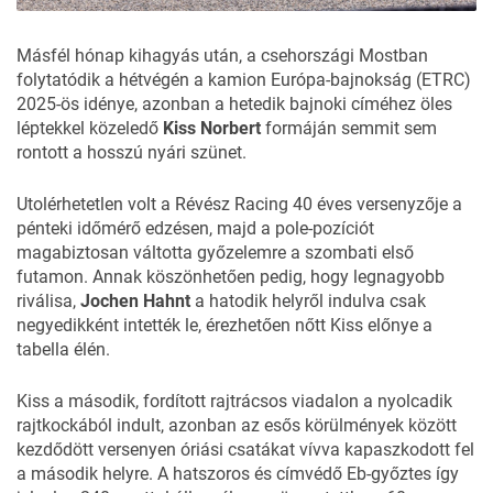
Másfél hónap kihagyás után, a csehországi Mostban
folytatódik a hétvégén a kamion Európa-bajnokság (
ETRC
)
2025-ös idénye, azonban a hetedik bajnoki címéhez öles
léptekkel közeledő
Kiss Norbert
formáján semmit sem
rontott a hosszú nyári szünet.
Utolérhetetlen volt a Révész Racing 40 éves versenyzője a
pénteki időmérő edzésen, majd a pole-pozíciót
magabiztosan váltotta győzelemre a szombati első
futamon. Annak köszönhetően pedig, hogy legnagyobb
riválisa,
Jochen Hahnt
a hatodik helyről indulva csak
negyedikként intették le, érezhetően nőtt Kiss előnye a
tabella élén.
Kiss a második, fordított rajtrácsos viadalon a nyolcadik
rajtkockából indult, azonban az esős körülmények között
kezdődött versenyen óriási csatákat vívva kapaszkodott fel
a második helyre. A hatszoros és címvédő Eb-győztes így