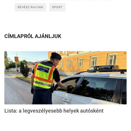
RÉVÉSZ RACING
SPORT
CÍMLAPRÓL AJÁNLJUK
Lista: a legveszélyesebb helyek autósként