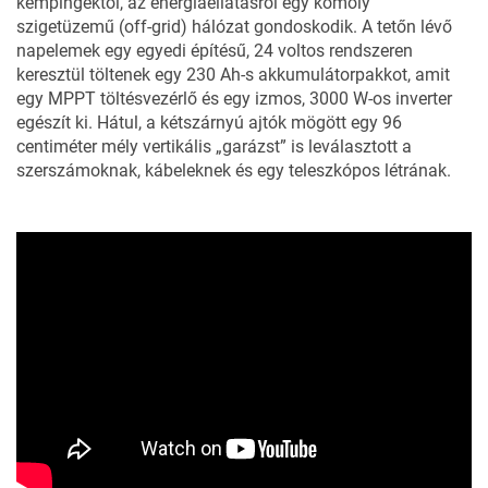
kempingektől, az energiaellátásról egy komoly
szigetüzemű (off-grid) hálózat gondoskodik. A tetőn lévő
napelemek egy egyedi építésű, 24 voltos rendszeren
keresztül töltenek egy 230 Ah-s akkumulátorpakkot, amit
egy MPPT töltésvezérlő és egy izmos, 3000 W-os inverter
egészít ki. Hátul, a kétszárnyú ajtók mögött egy 96
centiméter mély vertikális „garázst” is leválasztott a
szerszámoknak, kábeleknek és egy teleszkópos létrának.