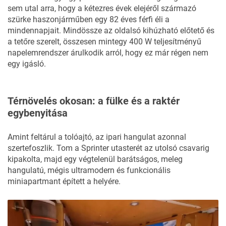
sem utal arra, hogy a kétezres évek elejéről származó
szürke haszonjárműben egy 82 éves férfi éli a
mindennapjait. Mindössze az oldalsó kihúzható előtető és
a tetőre szerelt, összesen mintegy 400 W teljesítményű
napelemrendszer árulkodik arról, hogy ez már régen nem
egy igásló.
Térnövelés okosan: a fülke és a raktér
egybenyitása
Amint feltárul a tolóajtó, az ipari hangulat azonnal
szertefoszlik. Tom a Sprinter utasterét az utolsó csavarig
kipakolta, majd egy végtelenül barátságos, meleg
hangulatú, mégis ultramodern és funkcionális
miniapartmant épített a helyére.