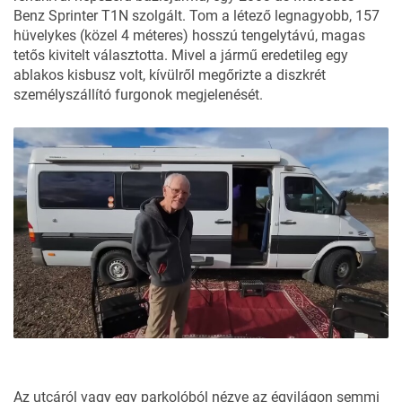
Benz Sprinter T1N szolgált. Tom a létező legnagyobb, 157
hüvelykes (közel 4 méteres) hosszú tengelytávú, magas
tetős kivitelt választotta. Mivel a jármű eredetileg egy
ablakos kisbusz volt, kívülről megőrizte a diszkrét
személyszállító furgonok megjelenését.
Az utcáról vagy egy parkolóból nézve az égvilágon semmi