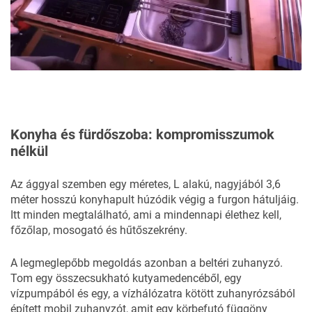
Konyha és fürdőszoba: kompromisszumok
nélkül
Az ággyal szemben egy méretes, L alakú, nagyjából 3,6
méter hosszú konyhapult húzódik végig a furgon hátuljáig.
Itt minden megtalálható, ami a mindennapi élethez kell,
főzőlap, mosogató és hűtőszekrény.
A legmeglepőbb megoldás azonban a beltéri zuhanyzó.
Tom egy összecsukható kutyamedencéből, egy
vízpumpából és egy, a vízhálózatra kötött zuhanyrózsából
épített mobil zuhanyzót, amit egy körbefutó függöny