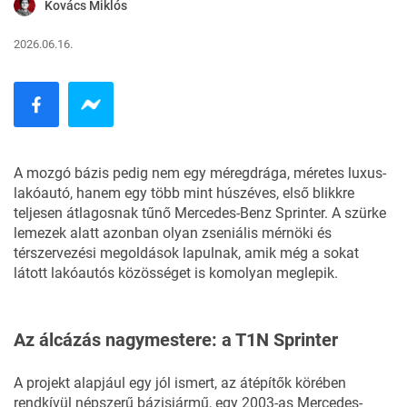
Kovács Miklós
2026.06.16.
A mozgó bázis pedig nem egy méregdrága, méretes luxus-
lakóautó, hanem egy több mint húszéves, első blikkre
teljesen átlagosnak tűnő
Mercedes-Benz Sprinter
. A szürke
lemezek alatt azonban olyan zseniális mérnöki és
térszervezési megoldások lapulnak, amik még a sokat
látott lakóautós közösséget is komolyan meglepik.
Az álcázás nagymestere: a T1N Sprinter
A projekt alapjául egy jól ismert, az átépítők körében
rendkívül népszerű bázisjármű, egy 2003-as Mercedes-