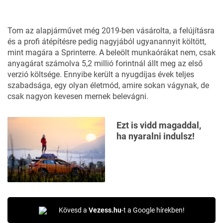
Tom az alapjárművet még 2019-ben vásárolta, a felújításra
és a profi átépítésre pedig nagyjából ugyanannyit költött,
mint magára a Sprinterre. A beleölt munkaórákat nem, csak
anyagárat számolva 5,2 millió forintnál állt meg az első
verzió költsége. Ennyibe került a nyugdíjas évek teljes
szabadsága, egy olyan életmód, amire sokan vágynak, de
csak nagyon kevesen mernek belevágni.
Ezt is vidd magaddal,
ha nyaralni indulsz!
Kövesd a
Vezess.hu
-t a Google hírekben!