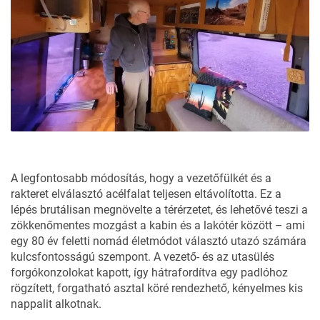
A legfontosabb módosítás, hogy a vezetőfülkét és a
rakteret elválasztó acélfalat teljesen eltávolította. Ez a
lépés brutálisan megnövelte a térérzetet, és lehetővé teszi a
zökkenőmentes mozgást a kabin és a lakótér között – ami
egy 80 év feletti nomád életmódot választó utazó számára
kulcsfontosságú szempont. A vezető- és az utasülés
forgókonzolokat kapott, így hátrafordítva egy padlóhoz
rögzített, forgatható asztal köré rendezhető, kényelmes kis
nappalit alkotnak.