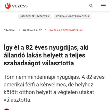
HÍRLEVÉL FELIRATKOZÁS
FORMA-1 MAGYAR NAGYDÍJ
CÍMOLDAL
HASZNÁLT AUTÓ
ÍGY ÉL A 82 ÉVES NYUGDÍJAS,...
Így él a 82 éves nyugdíjas, aki
állandó lakás helyett a teljes
szabadságot választotta
Tom nem mindennapi nyugdíjas. A 82 éves
amerikai férfi a kényelmes, de helyhez
kötött otthon helyett a végtelen utakat
választotta.