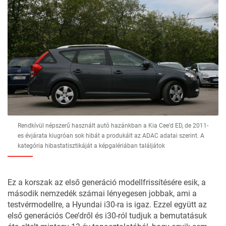
Rendkívül népszerű használt autó hazánkban a Kia Cee’d ED, de 2011-
es évjárata kiugróan sok hibát a produkált az ADAC adatai szerint. A
kategória hibastatisztikáját a képgalériában találjátok
Ez a korszak az első generáció modellfrissítésére esik, a
második nemzedék számai lényegesen jobbak, ami a
testvérmodellre, a Hyundai i30-ra is igaz. Ezzel együtt az
első generációs Cee’dről és i30-ról tudjuk a bemutatásuk