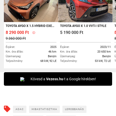
TOYOTA AYGO X 1.5 HYBRID EXECUTIVE E-CVT
TOYOTA AYGO X 1.0 VVT-I STYLE
TO
8 290 000 Ft
5 190 000 Ft
9 360 000 Ft
Évjárat:
2025
Évjárat:
2023/11
É
Km. óra állás:
46 km
Km. óra állás:
20 650 km
K
Üzemanyag:
Benzin
Üzemanyag:
Benzin
Ü
Teljesítmény:
68 kW, 92 LE
Teljesítmény:
53 kW, 72 LE
T
Kövesd a
Vezess.hu
-t a Google hírekben!
ADAC
HIBASTATISZTIKA
LEROBBANÁS