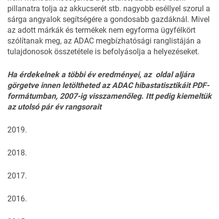
pillanatra tolja az akkucserét stb. nagyobb eséllyel szorul a
sárga angyalok segítségére a gondosabb gazdáknál. Mivel
az adott márkák és termékek nem egyforma ügyfélkört
szólítanak meg, az ADAC megbízhatósági ranglistáján a
tulajdonosok összetétele is befolyásolja a helyezéseket.
Ha érdekelnek a többi év eredményei, az oldal aljára
görgetve
innen letöltheted
az ADAC hibastatisztikáit PDF-
formátumban, 2007-ig visszamenőleg. Itt pedig kiemeltük
az utolsó pár év rangsorait
2019
.
2018
.
2017
.
2016
.