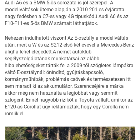
Audi A6 és a BMW 5-ös sorozata is jól szerepel. A
modellváltások üteme alapján a 2010-201-es évjárattal
nagy fedésben a C7-es vagy 4G típuskódú Audi A6 és az
F10-F11-es
5-ös BMW számait láthatjátok.
Nehezen indulhatott viszont Az E-osztály a modellváltás
után, mert a
W és az S212
első két évével a Mercedes-Benz
aligha lehet elégedett.A német autóklub
segélyszolgálatának munkatársai az alábbi
hibalehetőségeket tárták fel a 2009-től szögletes lámpákra
váltó E-osztálynál: önindító, gyújtáskapcsoló,
kormányműhibák, problémás csövek és természetesen itt
sem maradt ki az akkumulátor. Szerencséjére a márka
akkor még nem használta a legjobbat vagy semmit
szlogent. Ennél nagyobb rizikót a Toyota vállalt, amikor az
E120-as Corollát úgy reklámozták, hogy egy Corolla nem
romlik el.