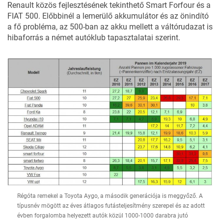
Renault közös fejlesztésének tekinthető Smart Forfour és a
FIAT 500. Előbbinél a lemerülő akkumulátor és az önindító
a fő probléma, az 500-ban az akku mellett a váltórudazat is
hibaforrás a német autóklub tapasztalatai szerint.
Régóta remekel a Toyota Aygo, a második generációja is meggyőző. A
típusnév mögött az éves átlagos futásteljesítmény szerepel és az adott
évben forgalomba helyezett autók közül 1000-1000 darabra jutó