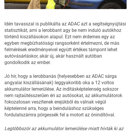
Idén tavasszal is publikálta az ADAC azt a segítségnyújtási
statisztikát, ami a lerobbant agy be nem induló autókhoz
történő kiszállásokon alapul. Ezt nem érdemes egy az
egyben megbízhatósági rangsorként értelmezni, de más
felmérések eredményeivel együtt értékes támpont lehet
autóvásárláskor, akár új, akár használt autóban
gondolkodik az ember.
Jó hír, hogy a lerobbanás (helyesebben az ADAC sárga
angyalai kiszállásának) leggyakoribb oka a 12 voltos
akkumulátor lemerülése. Az indításképtelenség sokszor
nem rajtaütésszerűen éri az autósokat, az akkumulátorok
fokozatosan veszítenek erejükből és válnak végül
képtelenné arra, hogy a beinduláshoz szükséges
fordulatszámra pörgessék fel a motort az önindítóval.
Legtöbbször az akkumulátor lemerülése miatt hívták ki az