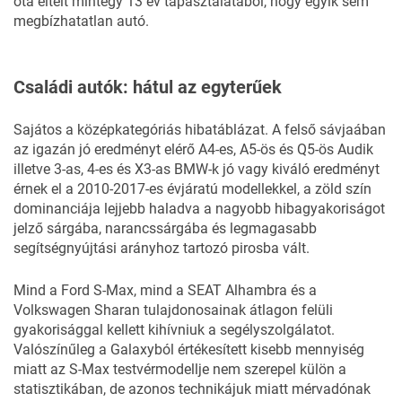
óta eltelt mintegy 13 év tapasztalatából, hogy egyik sem
megbízhatatlan autó.
Családi autók: hátul az egyterűek
Sajátos a középkategóriás hibatáblázat. A felső sávjaában
az igazán jó eredményt elérő A4-es, A5-ös és Q5-ös Audik
illetve 3-as, 4-es és X3-as BMW-k jó vagy kiváló eredményt
érnek el a 2010-2017-es évjáratú modellekkel, a zöld szín
dominanciája lejjebb haladva a nagyobb hibagyakoriságot
jelző sárgába, narancssárgába és legmagasabb
segítségnyújtási arányhoz tartozó pirosba vált.
Mind a Ford S-Max, mind a SEAT Alhambra és a
Volkswagen Sharan tulajdonosainak átlagon felüli
gyakorisággal kellett kihívniuk a segélyszolgálatot.
Valószínűleg a Galaxyból értékesített kisebb mennyiség
miatt az S-Max testvérmodellje nem szerepel külön a
statisztikában, de azonos technikájuk miatt mérvadónak