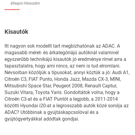
átlagos hibaszám
Kisautók
Itt nagyon sok modellt tart megbízhatónak az ADAC. A
magasabb méret- és árkategóriájú autóknál valamivel
egyszerűbb technikájú kisautók jó eredménye rímel arra a
tapasztalatra, hogy ami nincs, az nem is tud elromlani.
Névsorban közöljük a típusokat, annyi köztük a jó: Audi A1,
Citroën C3, FIAT Punto, Honda Jazz, Mazda CX-3, MINI,
Mitsubishi Space Star, Peugeot 2008, Renault Captur,
Suzuki Vitara, Toyota Yaris. Gondoltátok volna, hogy a
Citroën C3-at és a FIAT Puntót a legjobb, a 2011-2014
közötti Hyundai i20-at a legrosszabb autók közé sorolja az
ADAC? Utóbbinak a gyújtáskapcsolóval és a
gyújtógyertyákkal adódtak gondjai.