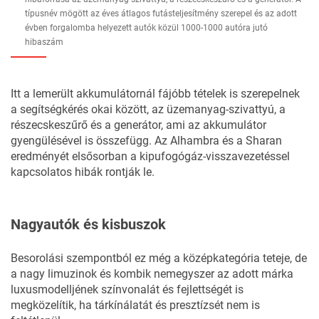
típusnév mögött az éves átlagos futásteljesítmény szerepel és az adott
évben forgalomba helyezett autók közül 1000-1000 autóra jutó
hibaszám
Itt a lemerült akkumulátornál fájóbb tételek is szerepelnek
a segítségkérés okai között, az üzemanyag-szivattyú, a
részecskeszűrő és a generátor, ami az akkumulátor
gyengülésével is összefügg. Az Alhambra és a Sharan
eredményét elsősorban a kipufogógáz-visszavezetéssel
kapcsolatos hibák rontják le.
Nagyautók és kisbuszok
Besorolási szempontból ez még a középkategória teteje, de
a nagy limuzinok és kombik nemegyszer az adott márka
luxusmodelljének színvonalát és fejlettségét is
megközelítik, ha tárkínálatát és presztízsét nem is