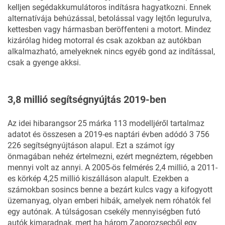
kelljen segédakkumulátoros indításra hagyatkozni. Ennek
alternatívája behúzással, betolással vagy lejtőn legurulva,
kettesben vagy hármasban beröffenteni a motort. Mindez
kizárólag hideg motorral és csak azokban az autókban
alkalmazható, amelyeknek nincs egyéb gond az indítással,
csak a gyenge akksi.
3,8 millió segítségnyújtás 2019-ben
Az idei hibarangsor 25 márka 113 modelljéről tartalmaz
adatot és összesen a 2019-es naptári évben adódó 3 756
226 segítségnyújtáson alapul. Ezt a számot így
önmagában nehéz értelmezni, ezért megnéztem, régebben
mennyi volt az annyi. A
2005-ös felmérés
2,4 millió, a 2011-
es körkép 4,25 millió
kiszálláson
alapult. Ezekben a
számokban sosincs benne a bezárt kulcs vagy a kifogyott
üzemanyag, olyan emberi hibák, amelyek nem róhatók fel
egy autónak. A túlságosan csekély mennyiségben futó
autók kimaradnak, mert ha három Zaporozsecből egy