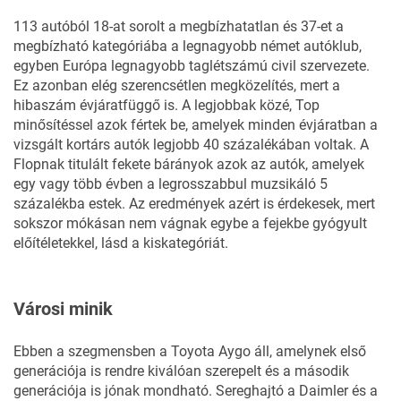
14
FOTÓ
113 autóból 18-at sorolt a megbízhatatlan és 37-et a
megbízható kategóriába a legnagyobb német autóklub,
egyben Európa legnagyobb taglétszámú civil szervezete.
Ez azonban elég szerencsétlen megközelítés, mert a
hibaszám évjáratfüggő is. A legjobbak közé, Top
minősítéssel azok fértek be, amelyek minden évjáratban a
vizsgált kortárs autók legjobb 40 százalékában voltak. A
Flopnak titulált fekete bárányok azok az autók, amelyek
egy vagy több évben a legrosszabbul muzsikáló 5
százalékba estek. Az eredmények azért is érdekesek, mert
sokszor mókásan nem vágnak egybe a fejekbe gyógyult
előítéletekkel, lásd a kiskategóriát.
Városi minik
Ebben a szegmensben a Toyota Aygo áll, amelynek első
generációja is rendre kiválóan szerepelt és a második
generációja is jónak mondható. Sereghajtó a Daimler és a