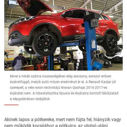
Mivel a hibák száma összességében elég alacsony, sokszor erősen
évjáratfüggő, melyik autó milyen eredményt ér el. A Renault Kadjar jól
szerepelt, a vele rokon technikájú Nissan Qashqai 2016-2017-es
évjáratai nem. A hibastatisztika típusra és évjáratra bontott táblázatait
a képgalériában találjátok
Akinek lapos a pótkereke, mert nem fújta fel, hiányzik vagy
nem működik kocsijához a pótkulcs, az utolsó utáni