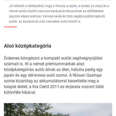
Jól látható a táblázatból, hogy a francia, a japán, a koreai, az olasz és a
német autók között mennyire kevéssé érvényesülnek az előítéleteket
igazolni képes számok. Vannak kevés és több segélynyújtást igénylő
autók az ázsiaiak és más nemzetek autói között is
Alsó középkategória
Érdemes böngészni a kompakt autók segítségnyújtási
számait is. Itt a német prémiummárkák alsó
középkategóriás autói álnak az élen, hátulra pedig egy
japán és egy dél-koreai autó szorul. A Nissan Qashqai
szinte kizárólag az akkumulátorral keserítette meg a
tulajok életét, a Kia Cee’d 2011-es évjárata viszont több
különféle hibával.