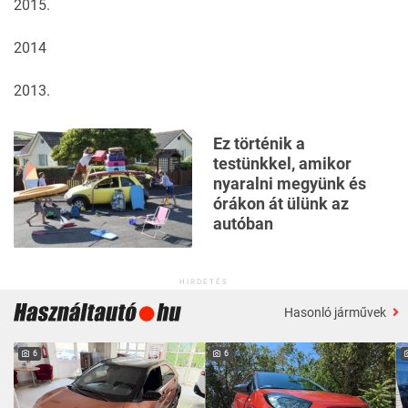
2015
.
2014
2013
.
Ez történik a
testünkkel, amikor
nyaralni megyünk és
órákon át ülünk az
autóban
HIRDETÉS
Hasonló járművek
6
6