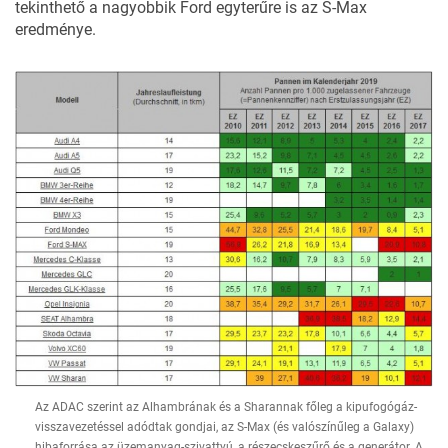
tekinthető a nagyobbik Ford egyterűre is az S-Max
eredménye.
Az ADAC szerint az Alhambrának és a Sharannak főleg a kipufogógáz-
visszavezetéssel adódtak gondjai, az S-Max (és valószínűleg a Galaxy)
hibaforrása az üzemanyag-szivattyú, a részecskeszűrő és a generátor. A