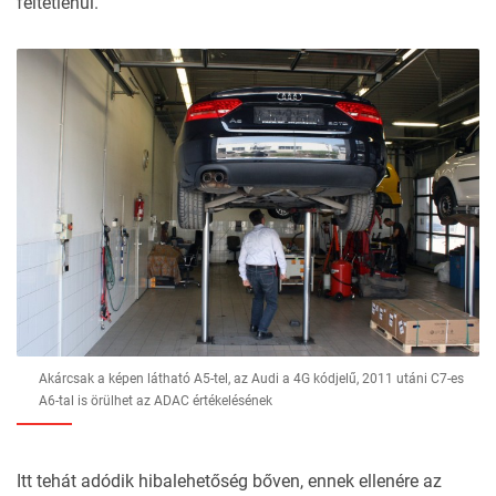
feltétlenül.
Akárcsak a képen látható A5-tel, az Audi a 4G kódjelű, 2011 utáni C7-es
A6-tal is örülhet az ADAC értékelésének
Itt tehát adódik hibalehetőség bőven, ennek ellenére az