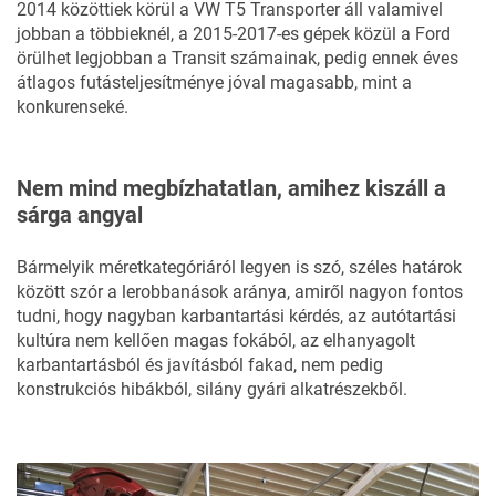
2014 közöttiek körül a VW T5 Transporter áll valamivel
jobban a többieknél, a 2015-2017-es gépek közül a Ford
örülhet legjobban a Transit számainak, pedig ennek éves
átlagos futásteljesítménye jóval magasabb, mint a
konkurenseké.
Nem mind megbízhatatlan, amihez kiszáll a
sárga angyal
Bármelyik méretkategóriáról legyen is szó, széles határok
között szór a lerobbanások aránya, amiről nagyon fontos
tudni, hogy nagyban karbantartási kérdés, az autótartási
kultúra nem kellően magas fokából, az elhanyagolt
karbantartásból és javításból fakad, nem pedig
konstrukciós hibákból, silány gyári alkatrészekből.