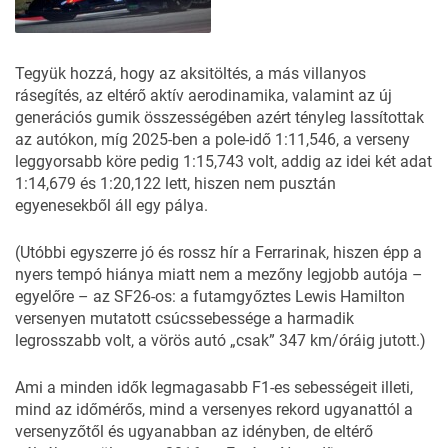
Tegyük hozzá, hogy az aksitöltés, a más villanyos
rásegítés, az eltérő aktív aerodinamika, valamint az új
generációs gumik összességében azért tényleg lassítottak
az autókon, míg 2025-ben a pole-idő 1:11,546, a verseny
leggyorsabb köre pedig 1:15,743 volt, addig az idei két adat
1:14,679 és 1:20,122 lett, hiszen nem pusztán
egyenesekből áll egy pálya.
(Utóbbi egyszerre jó és rossz hír a Ferrarinak, hiszen épp a
nyers tempó hiánya miatt nem
a mezőny legjobb autója
–
egyelőre – az SF26-os: a futamgyőztes Lewis Hamilton
versenyen mutatott csúcssebessége a harmadik
legrosszabb volt, a vörös autó „csak” 347 km/óráig jutott.)
Ami a minden idők legmagasabb F1-es sebességeit illeti,
mind az időmérős, mind a versenyes rekord ugyanattól a
versenyzőtől és ugyanabban az idényben, de eltérő