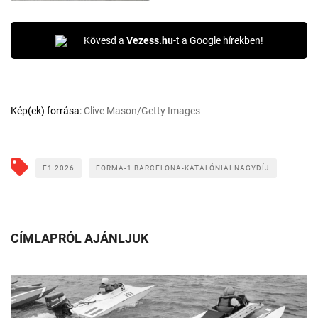
Kövesd a
Vezess.hu
-t a Google hírekben!
Kép(ek) forrása:
Clive Mason/Getty Images
F1 2026
FORMA-1 BARCELONA-KATALÓNIAI NAGYDÍJ
CÍMLAPRÓL AJÁNLJUK