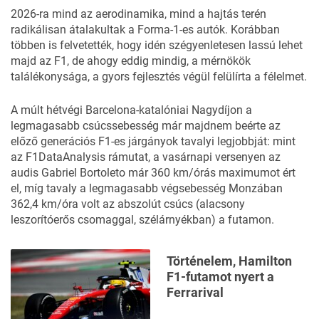
2026-ra mind az aerodinamika, mind a hajtás terén
radikálisan átalakultak a Forma-1-es autók. Korábban
többen is felvetették, hogy idén szégyenletesen lassú lehet
majd az F1, de ahogy eddig mindig, a mérnökök
találékonysága, a gyors fejlesztés végül felülírta a félelmet.
A múlt hétvégi
Barcelona-katalóniai Nagydíjon
a
legmagasabb csúcssebesség már majdnem beérte az
előző generációs F1-es járgányok tavalyi legjobbját: mint
az F1DataAnalysis
rámutat
, a vasárnapi versenyen az
audis Gabriel Bortoleto már 360 km/órás maximumot ért
el, míg tavaly a legmagasabb végsebesség Monzában
362,4 km/óra volt az abszolút csúcs (alacsony
leszorítóerős csomaggal, szélárnyékban) a futamon.
Történelem, Hamilton
F1-futamot nyert a
Ferrarival