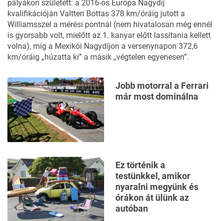
pályákon született: a 2016-os Európa Nagydíj
kvalifikációján Valtteri Bottas 378 km/óráig jutott a
Williamsszel a mérési pontnál (nem hivatalosan még ennél
is gyorsabb volt, mielőtt az 1. kanyar előtt lassítania kellett
volna), míg a Mexikói Nagydíjon a versenynapon 372,6
km/óráig „húzatta ki” a másik „végtelen egyenesen”.
Jobb motorral a Ferrari
már most dominálna
Ez történik a
testünkkel, amikor
nyaralni megyünk és
órákon át ülünk az
autóban