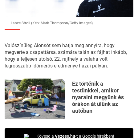
Lance Stroll (Kép: Mark Thompson/Getty Images)
Valószínűleg Alonsót sem hatja meg annyira, hogy
megverte a csapattársa, számára talán az fájhat inkább,
hogy a teljesen utolsó, 22. rajthely a valaha volt
legrosszabb időmérős eredménye hazai pályán.
Ez történik a
testünkkel, amikor
nyaralni megyünk és
órákon át ülünk az
autóban
Kövesd a
Vezess.hu
-t a Google hírekben!