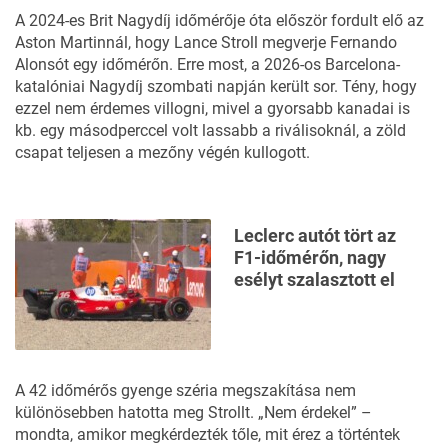
A 2024-es Brit Nagydíj időmérője óta először fordult elő az
Aston Martinnál, hogy Lance Stroll megverje Fernando
Alonsót egy időmérőn. Erre most, a 2026-os
Barcelona-
katalóniai Nagydíj szombati napján került sor.
Tény, hogy
ezzel nem érdemes villogni, mivel a gyorsabb kanadai is
kb. egy másodperccel volt lassabb a riválisoknál, a zöld
csapat teljesen a mezőny végén kullogott.
Leclerc autót tört az
F1-időmérőn, nagy
esélyt szalasztott el
A 42 időmérős gyenge széria megszakítása nem
különösebben hatotta meg Strollt. „Nem érdekel” –
mondta, amikor megkérdezték tőle, mit érez a történtek