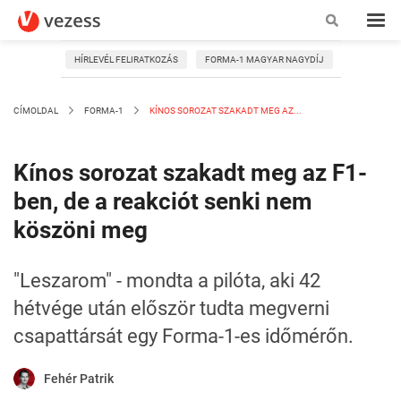
HÍRLEVÉL FELIRATKOZÁS
FORMA-1 MAGYAR NAGYDÍJ
CÍMOLDAL
FORMA-1
KÍNOS SOROZAT SZAKADT MEG AZ...
Kínos sorozat szakadt meg az F1-
ben, de a reakciót senki nem
köszöni meg
"Leszarom" - mondta a pilóta, aki 42
hétvége után először tudta megverni
csapattársát egy Forma-1-es időmérőn.
Fehér Patrik