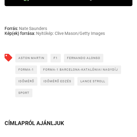
Forrás:
Nate Saunders
Kép(ek) forrása:
Nyitókép: Clive Mason/Getty Images
ASTON MARTIN
F1
FERNANDO ALONSO
FORMA-1
FORMA-1 BARCELONA-KATALÓNIAI NAGYDÍJ
IDŐMÉRŐ
IDŐMÉRŐ EDZÉS
LANCE STROLL
SPORT
CÍMLAPRÓL AJÁNLJUK