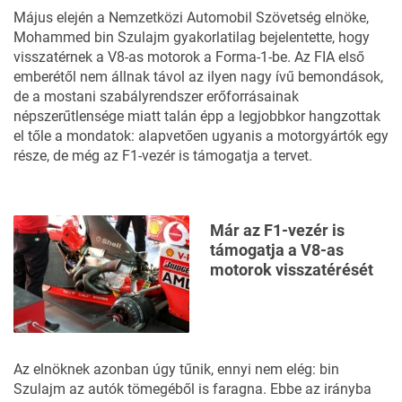
Május elején a Nemzetközi Automobil Szövetség elnöke,
Mohammed bin Szulajm
gyakorlatilag bejelentette, hogy
visszatérnek a V8-as motorok a Forma-1-be.
Az FIA első
emberétől nem állnak távol az ilyen nagy ívű bemondások,
de a mostani szabályrendszer erőforrásainak
népszerűtlensége miatt talán épp a legjobbkor hangzottak
el tőle a mondatok: alapvetően ugyanis a motorgyártók egy
része, de
még az F1-vezér is támogatja a tervet.
Már az F1-vezér is
támogatja a V8-as
motorok visszatérését
Az elnöknek azonban úgy tűnik, ennyi nem elég: bin
Szulajm az autók tömegéből is faragna. Ebbe az irányba