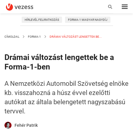
HÍRLEVÉL FELIRATKOZÁS
FORMA-1 MAGYAR NAGYDÍJ
CÍMOLDAL
FORMA-1
DRÁMAI VÁLTOZÁST LENGETTEK BE...
Drámai változást lengettek be a
Forma-1-ben
A Nemzetközi Automobil Szövetség elnöke
kb. visszahozná a húsz évvel ezelőtti
autókat az általa belengetett nagyszabású
tervvel.
Fehér Patrik