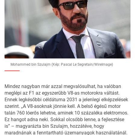
Mohammed bin Szulajm (Kép: Pascal Le Segretain/WireImage)
Mindez nagyban már azzal megvalósulhat, ha valóban
meglépi az F1 az egyszerűbb V8-as motorokra váltást.
Ennek legkésőbbi céldátuma 2031 a jelenlegi elképzelések
szerint. „A V8-asoknak jönnie kell. A belső égésű motor
talán 760 lóerős lehetne, aminek 10 százaléka elektromos.
Ez hangot adna neki. Sokkal olcsóbb lenne, a fejlesztése
is” – magyarázta bin Szulajm, hozzátéve, hogy
maradnának a fenntartható üzemanyagok használatánál.