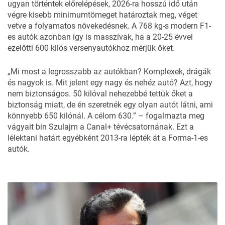
ugyan történtek előrelépések, 2026-ra hosszú idő után
végre kisebb minimumtömeget határoztak meg, véget
vetve a folyamatos növekedésnek. A 768 kg-s modern F1-
es autók azonban így is masszívak, ha a 20-25 évvel
ezelőtti 600 kilós versenyautókhoz mérjük őket.
„Mi most a legrosszabb az autókban? Komplexek, drágák
és nagyok is. Mit jelent egy nagy és nehéz autó? Azt, hogy
nem biztonságos. 50 kilóval nehezebbé tettük őket a
biztonság miatt, de én szeretnék egy olyan autót látni, ami
könnyebb 650 kilónál. A célom 630.” – fogalmazta meg
vágyait bin Szulajm a Canal+ tévécsatornának. Ezt a
lélektani határt egyébként 2013-ra lépték át a Forma-1-es
autók.