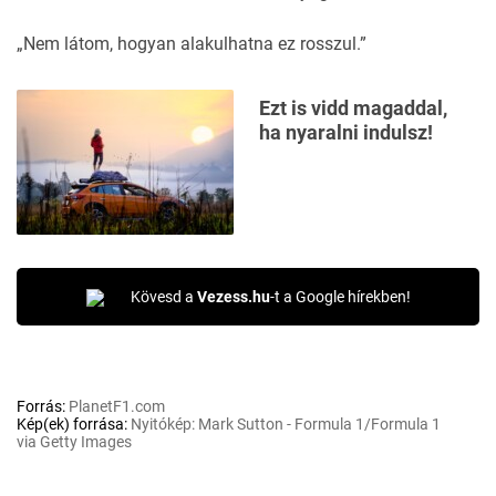
„Nem látom, hogyan alakulhatna ez rosszul.”
Ezt is vidd magaddal,
ha nyaralni indulsz!
Kövesd a
Vezess.hu
-t a Google hírekben!
Forrás:
PlanetF1.com
Kép(ek) forrása:
Nyitókép: Mark Sutton - Formula 1/Formula 1
via Getty Images