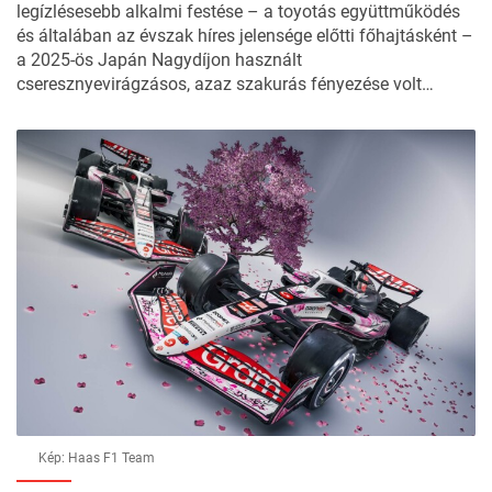
legízlésesebb alkalmi festése – a toyotás együttműködés
és általában az évszak híres jelensége előtti főhajtásként –
a 2025-ös Japán Nagydíjon használt
cseresznyevirágzásos, azaz szakurás fényezése volt…
Kép: Haas F1 Team