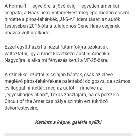
A Forma-1 – egyelőre, a jövő évig – egyetlen amerikai
csapata, a Haas nem, valamelyest meglepő módon sosem
hirdette a piros-fehér-kék, „U-S-A!” identitását, az autók
festésében 2016 óta a tulajdonos Gene Haas cégének
imázsa volt uralkodó.
Ezzel együtt azért a hazai futam(ok)ra
szokásuk
változtatni
, így a most következő austini Amerikai
Nagydíjra is alkalmi fényezés kerül a VF-25-ösre.
A színekkel ezúttal is csínján bántak, csak az eleve
meglévő piros-fehér-fekete palettából dolgozva, de számos
csillaggal
hintették meg
az autót – rímelve az
„egycsillagos állam”, Texas zászlajára, na és persze a
Circuit of the Americas pálya szintén ezt tükröző
dekorfestéseire.
Kattints a képre, galéria nyílik!