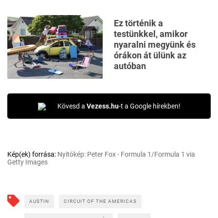
Ez történik a
testünkkel, amikor
nyaralni megyünk és
órákon át ülünk az
autóban
Kövesd a
Vezess.hu
-t a Google hírekben!
Kép(ek) forrása:
Nyitókép: Peter Fox - Formula 1/Formula 1 via
Getty Images
AUSTIN
CIRCUIT OF THE AMERICAS