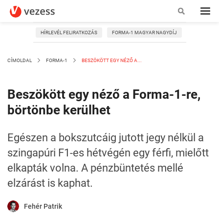
HÍRLEVÉL FELIRATKOZÁS
FORMA-1 MAGYAR NAGYDÍJ
CÍMOLDAL
FORMA-1
BESZÖKÖTT EGY NÉZŐ A...
Beszökött egy néző a Forma-1-re,
börtönbe kerülhet
Egészen a bokszutcáig jutott jegy nélkül a
szingapúri F1-es hétvégén egy férfi, mielőtt
elkapták volna. A pénzbüntetés mellé
elzárást is kaphat.
Fehér Patrik