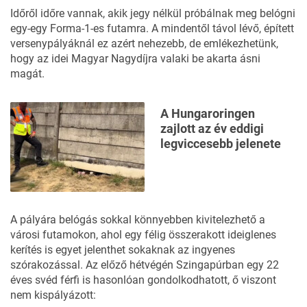
Időről időre vannak, akik jegy nélkül próbálnak meg belógni
egy-egy Forma-1-es futamra. A mindentől távol lévő, épített
versenypályáknál ez azért nehezebb, de emlékezhetünk,
hogy az idei Magyar Nagydíjra
valaki be akarta ásni
magát.
A Hungaroringen
zajlott az év eddigi
legviccesebb jelenete
A pályára belógás sokkal könnyebben kivitelezhető a
városi futamokon, ahol egy félig összerakott ideiglenes
kerítés is egyet jelenthet sokaknak az ingyenes
szórakozással.
Az előző hétvégén Szingapúrban
egy 22
éves svéd férfi is hasonlóan gondolkodhatott, ő viszont
nem kispályázott: