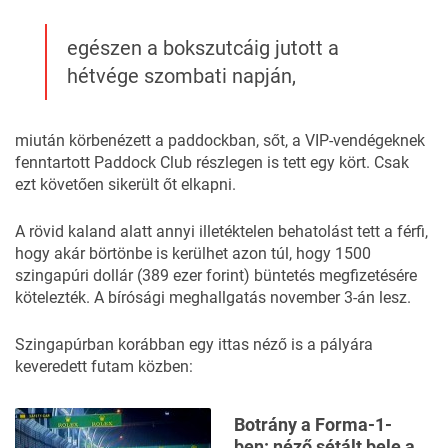
egészen a bokszutcáig jutott a
hétvége szombati napján,
miután körbenézett a paddockban, sőt, a VIP-vendégeknek
fenntartott Paddock Club részlegen is tett egy kört. Csak
ezt követően sikerült őt elkapni.
A rövid kaland alatt annyi illetéktelen behatolást tett a férfi,
hogy akár börtönbe is kerülhet azon túl, hogy 1500
szingapúri dollár (389 ezer forint) büntetés megfizetésére
kötelezték. A bírósági meghallgatás november 3-án lesz.
Szingapúrban korábban
egy ittas néző is a pályára
keveredett
futam közben:
Botrány a Forma-1-
ben: néző sétált bele a