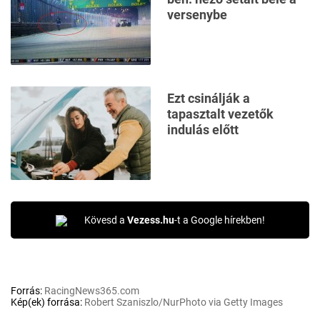
versenybe
Ezt csinálják a
tapasztalt vezetők
indulás előtt
Kövesd a
Vezess.hu
-t a Google hírekben!
Forrás:
RacingNews365.com
Kép(ek) forrása:
Robert Szaniszlo/NurPhoto via Getty Images