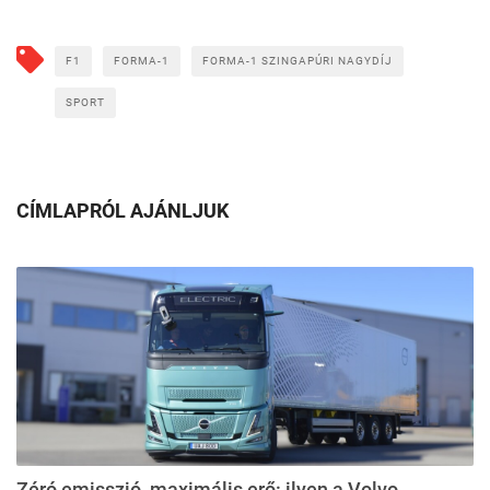
F1
FORMA-1
FORMA-1 SZINGAPÚRI NAGYDÍJ
SPORT
CÍMLAPRÓL AJÁNLJUK
Zéró emisszió, maximális erő: ilyen a Volvo