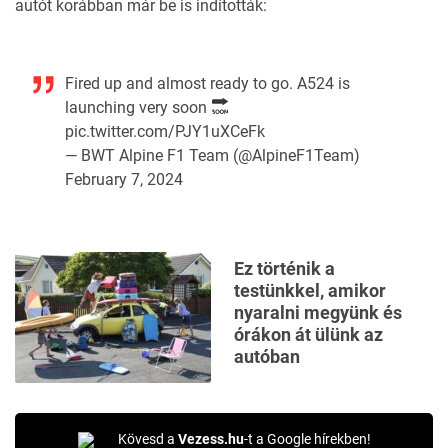
autót korábban már be is indították:
Fired up and almost ready to go. A524 is
launching very soon
pic.twitter.com/PJY1uXCeFk
— BWT Alpine F1 Team (@AlpineF1Team)
February 7, 2024
Ez történik a
testünkkel, amikor
nyaralni megyünk és
órákon át ülünk az
autóban
Kövesd a
Vezess.hu
-t a Google hírekben!