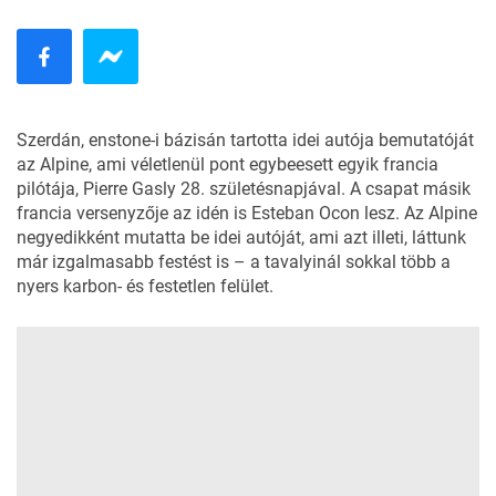
Szerdán, enstone-i bázisán tartotta idei autója bemutatóját
az Alpine, ami véletlenül pont egybeesett egyik francia
pilótája, Pierre Gasly 28. születésnapjával. A csapat másik
francia versenyzője az idén is Esteban Ocon lesz. Az Alpine
negyedikként mutatta be idei autóját, ami azt illeti, láttunk
már izgalmasabb festést is – a tavalyinál sokkal több a
nyers karbon- és festetlen felület.