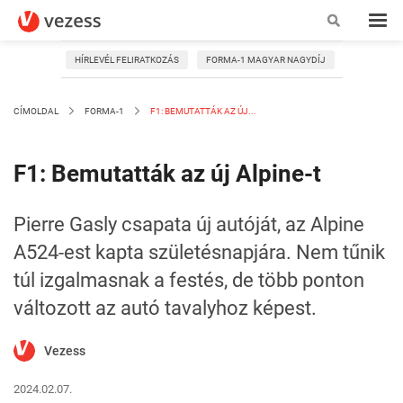
HÍRLEVÉL FELIRATKOZÁS
FORMA-1 MAGYAR NAGYDÍJ
CÍMOLDAL
FORMA-1
F1: BEMUTATTÁK AZ ÚJ...
F1: Bemutatták az új Alpine-t
Pierre Gasly csapata új autóját, az Alpine
A524-est kapta születésnapjára. Nem tűnik
túl izgalmasnak a festés, de több ponton
változott az autó tavalyhoz képest.
Vezess
2024.02.07.