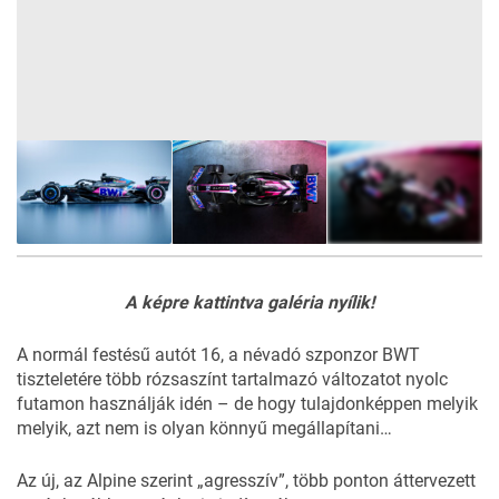
5
FOTÓ
A képre kattintva galéria nyílik!
A normál festésű autót 16, a névadó szponzor BWT
tiszteletére több rózsaszínt tartalmazó változatot nyolc
futamon használják idén – de hogy tulajdonképpen melyik
melyik, azt nem is olyan könnyű megállapítani…
Az új, az Alpine szerint „agresszív”, több ponton áttervezett