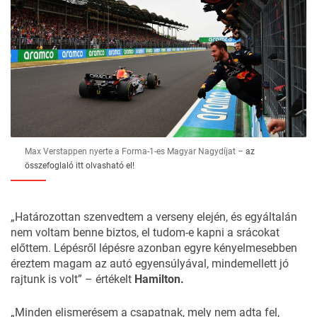
Max Verstappen nyerte a Forma-1-es Magyar Nagydíjat –
az
összefoglaló itt olvasható el!
„Határozottan szenvedtem a verseny elején, és egyáltalán
nem voltam benne biztos, el tudom-e kapni a srácokat
előttem. Lépésről lépésre azonban egyre kényelmesebben
éreztem magam az autó egyensúlyával, mindemellett jó
rajtunk is volt” – értékelt
Hamilton.
„Minden elismerésem a csapatnak, mely nem adta fel,