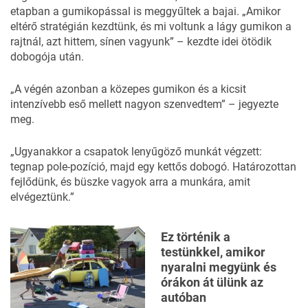
etapban a gumikopással is meggyűltek a bajai. „Amikor
eltérő stratégián kezdtünk, és mi voltunk a lágy gumikon a
rajtnál, azt hittem, sínen vagyunk” – kezdte idei ötödik
dobogója után.
„A végén azonban a közepes gumikon és a kicsit
intenzívebb eső mellett nagyon szenvedtem” – jegyezte
meg.
„Ugyanakkor a csapatok lenyűgöző munkát végzett:
tegnap pole-pozíció, majd egy kettős dobogó. Határozottan
fejlődünk, és büszke vagyok arra a munkára, amit
elvégeztünk.”
Ez történik a
testünkkel, amikor
nyaralni megyünk és
órákon át ülünk az
autóban