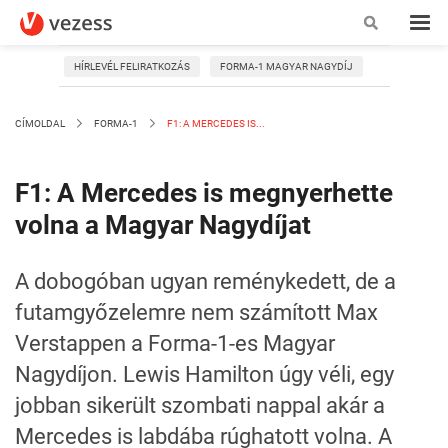
HÍRLEVÉL FELIRATKOZÁS
FORMA-1 MAGYAR NAGYDÍJ
CÍMOLDAL
FORMA-1
F1: A MERCEDES IS...
F1: A Mercedes is megnyerhette
volna a Magyar Nagydíjat
A dobogóban ugyan reménykedett, de a
futamgyőzelemre nem számított Max
Verstappen a Forma-1-es Magyar
Nagydíjon. Lewis Hamilton úgy véli, egy
jobban sikerült szombati nappal akár a
Mercedes is labdába rúghatott volna. A