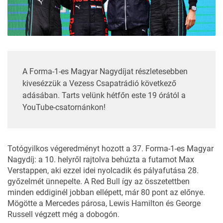
A Forma-1-es Magyar Nagydíjat részletesebben
kivesézzük a
Vezess Csapatrádió
következő
adásában. Tarts velünk hétfőn este 19 órától a
YouTube-csatornánkon
!
Totógyilkos végeredményt hozott
a 37. Forma-1-es Magyar
Nagydíj
: a 10. helyről rajtolva behúzta a futamot Max
Verstappen, aki ezzel idei nyolcadik és pályafutása 28.
győzelmét ünnepelte. A Red Bull így az összetettben
minden eddiginél jobban ellépett, már 80 pont az előnye.
Mögötte a Mercedes párosa, Lewis Hamilton és George
Russell végzett még a dobogón.