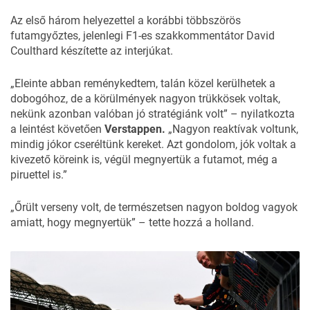
Az első három helyezettel a korábbi többszörös
futamgyőztes, jelenlegi F1-es szakkommentátor David
Coulthard készítette az interjúkat.
„Eleinte abban reménykedtem, talán közel kerülhetek a
dobogóhoz, de a körülmények nagyon trükkösek voltak,
nekünk azonban valóban jó stratégiánk volt” – nyilatkozta
a leintést követően
Verstappen.
„Nagyon reaktívak voltunk,
mindig jókor cseréltünk kereket. Azt gondolom, jók voltak a
kivezető köreink is, végül megnyertük a futamot, még a
piruettel is.”
„Őrült verseny volt, de természetsen nagyon boldog vagyok
amiatt, hogy megnyertük” – tette hozzá a holland.