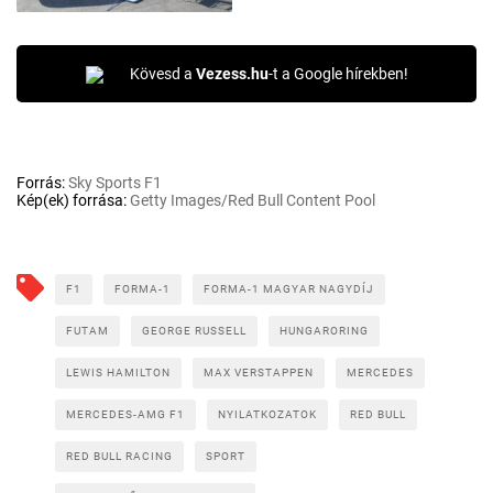
Kövesd a
Vezess.hu
-t a Google hírekben!
Forrás:
Sky Sports F1
Kép(ek) forrása:
Getty Images/Red Bull Content Pool
F1
FORMA-1
FORMA-1 MAGYAR NAGYDÍJ
FUTAM
GEORGE RUSSELL
HUNGARORING
LEWIS HAMILTON
MAX VERSTAPPEN
MERCEDES
MERCEDES-AMG F1
NYILATKOZATOK
RED BULL
RED BULL RACING
SPORT