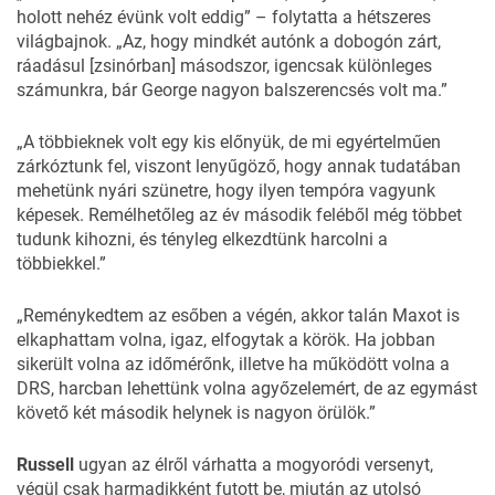
holott nehéz évünk volt eddig” – folytatta a hétszeres
világbajnok. „Az, hogy mindkét autónk a dobogón zárt,
ráadásul [zsinórban] másodszor, igencsak különleges
számunkra, bár George nagyon balszerencsés volt ma.”
„A többieknek volt egy kis előnyük, de mi egyértelműen
zárkóztunk fel, viszont lenyűgöző, hogy annak tudatában
mehetünk nyári szünetre, hogy ilyen tempóra vagyunk
képesek. Remélhetőleg az év második feléből még többet
tudunk kihozni, és tényleg elkezdtünk harcolni a
többiekkel.”
„Reménykedtem az esőben a végén, akkor talán Maxot is
elkaphattam volna, igaz, elfogytak a körök. Ha jobban
sikerült volna az időmérőnk, illetve
ha működött volna a
DRS
, harcban lehettünk volna agyőzelemért, de az egymást
követő két második helynek is nagyon örülök.”
Russell
ugyan
az élről várhatta
a mogyoródi versenyt,
végül csak harmadikként futott be, miután az utolsó