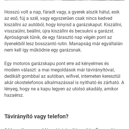
Hosszú volt a nap, fáradt vagy, a gyerek alszik hátul, esik
az eső, fúj a szél, vagy egyszerűen csak nincs kedved
kiszállni az autóból, hogy kinyisd a garázskaput. Kiszállni,
visszaülni, beállni, újra kiszállni és becsukni a garázst.
Apróságnak tűnik, de egy fárasztó nap végén pont az
ilyenekből lesz bosszantó rutin. Manapság már egyáltalán
nem kell így működnie egy garázsnak.
Egy motoros garázskapu pont erre ad kényelmes és
modern választ: a mai megoldások már távirányítóval,
dedikált gombbal az autóban, wifivel, interneten keresztül
akár okostelefonos alkalmazással is nyitható és zárható. A
lényeg, hogy ne a kapu legyen az utolsó akadály, amikor
hazaérsz.
Távirányító vagy telefon?