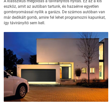
A klasszikus megoldás a távirányítós nyitás. Ez az a kis
eszköz, amit az autóban tartunk, és hazaérve egyetlen
gombnyomással nyílik a garázs. De számos autóban van
már dedikált gomb, amire fel lehet programozni kapunkat,
így távirányító sem kell.