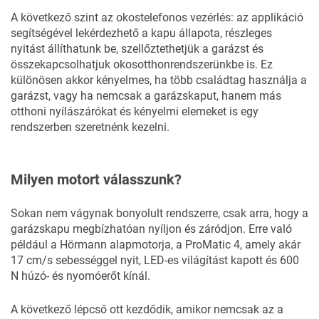
A következő szint az okostelefonos vezérlés: az applikáció
segítségével lekérdezhető a kapu állapota, részleges
nyitást állíthatunk be, szellőztethetjük a garázst és
összekapcsolhatjuk okosotthonrendszerünkbe is. Ez
különösen akkor kényelmes, ha több családtag használja a
garázst, vagy ha nemcsak a garázskaput, hanem más
otthoni nyílászárókat és kényelmi elemeket is egy
rendszerben szeretnénk kezelni.
Milyen motort válasszunk?
Sokan nem vágynak bonyolult rendszerre, csak arra, hogy a
garázskapu megbízhatóan nyíljon és záródjon. Erre való
például a Hörmann alapmotorja, a ProMatic 4, amely akár
17 cm/s sebességgel nyit, LED-es világítást kapott és 600
N húzó- és nyomóerőt kínál.
A következő lépcső ott kezdődik, amikor nemcsak az a