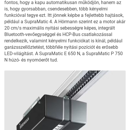
fontos, hogy a kapu automatikusan működjön, hanem az
is, hogy gyorsabban, csendesebben, több kényelmi
funkcióval tegye ezt. Itt jönnek képbe a fejlettebb hajtások,
például a SupraMatic 4. A Hörmann szerint ez a motor akár
20 cm/s maximális nyitási sebességre képes, integrált
Bluetooth-vevőegységgel és HCP-Bus csatlakozással
rendelkezik, valamint kényelmi funkciókat is kínál, például
garázsszellőztetést, többféle nyitási pozíciót és erősebb
LED-világítást. A SupraMatic E 650 N, a SupraMatic P 750
N húzó- és nyomóerőt tud.