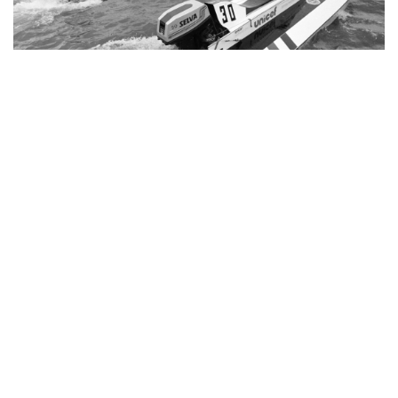
A Duna vakmerő hősei voltak ezek a versenyzők
Impresszum