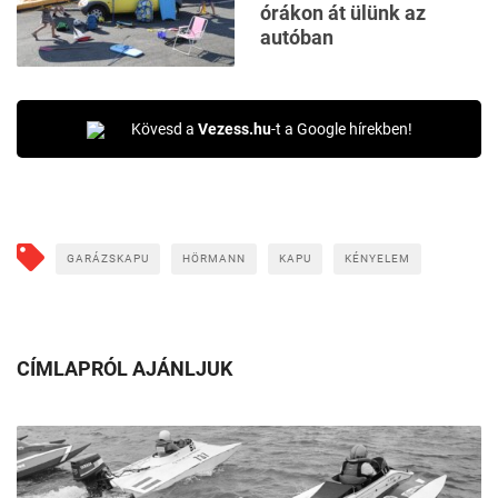
órákon át ülünk az
autóban
Kövesd a
Vezess.hu
-t a Google hírekben!
GARÁZSKAPU
HÖRMANN
KAPU
KÉNYELEM
CÍMLAPRÓL AJÁNLJUK