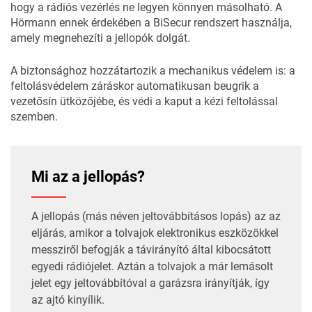
hogy a rádiós vezérlés ne legyen könnyen másolható. A
Hörmann ennek érdekében a BiSecur rendszert használja,
amely megnehezíti a jellopók dolgát.
A biztonsághoz hozzátartozik a mechanikus védelem is: a
feltolásvédelem záráskor automatikusan beugrik a
vezetősín ütközőjébe, és védi a kaput a kézi feltolással
szemben.
Mi az a jellopás?
A jellopás (más néven jeltovábbításos lopás) az az
eljárás, amikor a tolvajok elektronikus eszközökkel
messziről befogják a távirányító által kibocsátott
egyedi rádiójelet. Aztán a tolvajok a már lemásolt
jelet egy jeltovábbítóval a garázsra irányítják, így
az ajtó kinyílik.