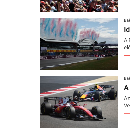
Ba
I
A 
el
Ba
A
Az
Ve