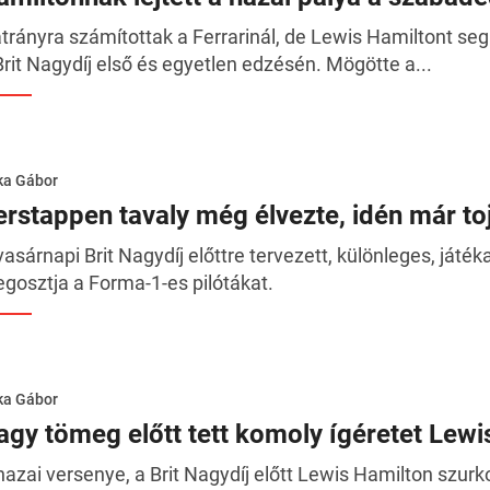
trányra számítottak a Ferrarinál, de Lewis Hamiltont segí
Brit Nagydíj első és egyetlen edzésén. Mögötte a...
ka Gábor
erstappen tavaly még élvezte, idén már toj
vasárnapi Brit Nagydíj előttre tervezett, különleges, ját
gosztja a Forma-1-es pilótákat.
ka Gábor
agy tömeg előtt tett komoly ígéretet Lewi
hazai versenye, a Brit Nagydíj előtt Lewis Hamilton szurko