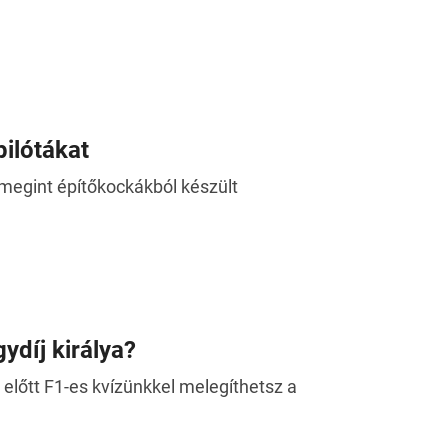
pilótákat
 megint építőkockákból készült
ydíj királya?
 előtt F1-es kvízünkkel melegíthetsz a