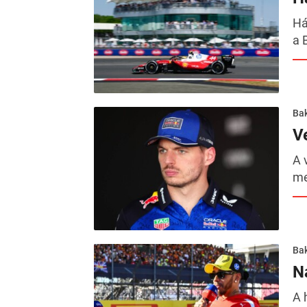
Há
a 
Ba
V
A 
me
Ba
N
A 