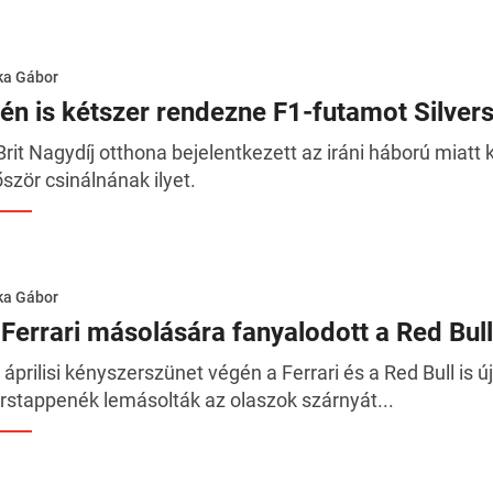
ka Gábor
dén is kétszer rendezne F1-futamot Silver
Brit Nagydíj otthona bejelentkezett az iráni háború miat
őször csinálnának ilyet.
ka Gábor
 Ferrari másolására fanyalodott a Red Bull
 áprilisi kényszerszünet végén a Ferrari és a Red Bull is ú
rstappenék lemásolták az olaszok szárnyát...