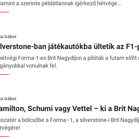
lamint a szerinte példátlannak ígérkező hétvége...
ka Gábor
ilverstone-ban játékautókba ültetik az F1-
hétvégi Forma-1-es Brit Nagydíjon a pilóták a futam előtt
rgányokkal vonulnak fel.
ka Gábor
amilton, Schumi vagy Vettel – ki a Brit Nag
sszatér a bölcsőbe a Forma–1, a silverstone-i Brit Nagydíj
tvégére!