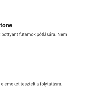
stone
t kipottyant futamok pótlására. Nem
j elemeket tesztelt a folytatásra.