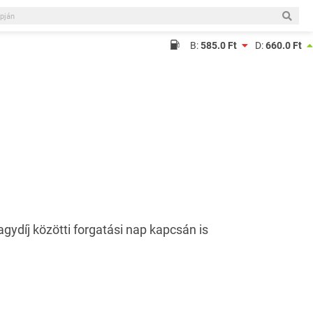
B:
585.0 Ft
D:
660.0 Ft
gydíj közötti forgatási nap kapcsán is