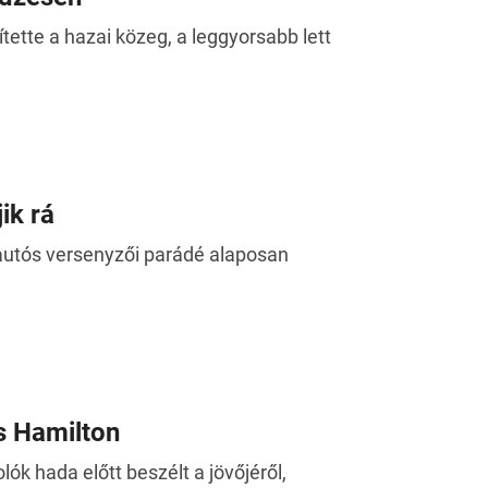
tette a hazai közeg, a leggyorsabb lett
ik rá
ékautós versenyzői parádé alaposan
s Hamilton
lók hada előtt beszélt a jövőjéről,