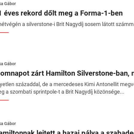
ka Gábor
1 éves rekord dőlt meg a Forma-1-ben
hétvégén a silverstone-i Brit Nagydíj sosem látott számm
ka Gábor
lomnapot zárt Hamilton Silverstone-ban,
yetlen századdal, de a mercedeses Kimi Antonellit megve
g a szombati sprintpole-t a Brit Nagydíj közönsége...
ka Gábor
amiltonnak lejtett a hazai pálya a szabad