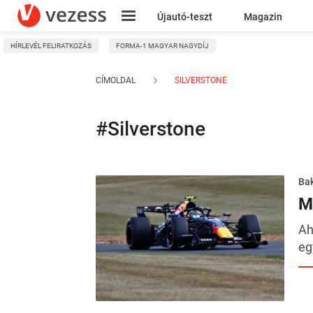
Újautó-teszt
Magazin
HÍRLEVÉL FELIRATKOZÁS
FORMA-1 MAGYAR NAGYDÍJ
Kresz
CÍMOLDAL
SILVERSTONE
#Silverstone
Ba
M
Ah
eg