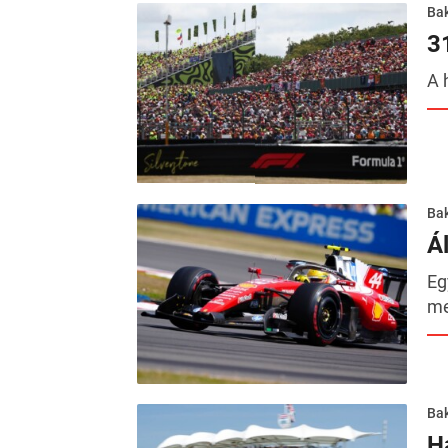
Ba
3
A 
Ba
Á
Eg
me
Ba
H