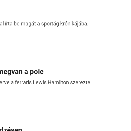
al írta be magát a sportág krónikájába.
 megvan a pole
rve a ferraris Lewis Hamilton szerezte
edzésen