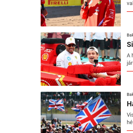
va
Ba
S
A 
já
Ba
H
Vi
hé