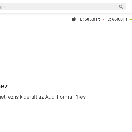
B:
585.0 Ft
D:
660.0 Ft
hez
t, ez is kiderült az Audi Forma–1-es