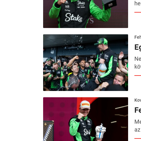
he
Feh
E
Ne
kö
Kov
F
Me
az