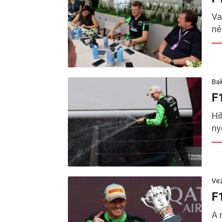
Va
né
Ba
F
Hi
ny
Ve
F
A 