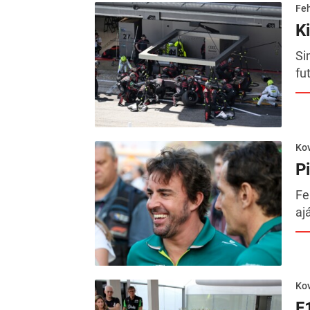
Feh
Ki
Si
fu
Kov
P
Fe
aj
Kov
F