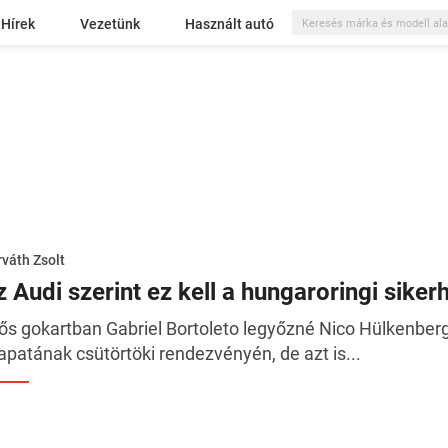
Hírek
Vezetünk
Használt autó
váth Zsolt
z Audi szerint ez kell a hungaroringi siker
ős gokartban Gabriel Bortoleto legyőzné Nico Hülkenberge
apatának csütörtöki rendezvényén, de azt is...