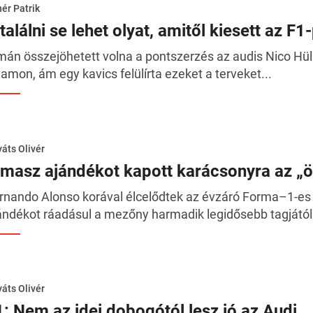
ér Patrik
találni se lehet olyat, amitől kiesett az F1-
mán összejöhetett volna a pontszerzés az audis Nico Hü
tamon, ám egy kavics felülírta ezeket a terveket...
áts Olivér
imasz ajándékot kapott karácsonyra az „
rnando Alonso korával élcelődtek az évzáró Forma–1-es 
ándékot ráadásul a mezőny harmadik legidősebb tagjától.
áts Olivér
1: Nem az idei dobogótól lesz jó az Audi