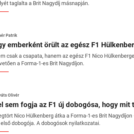
lyét taglalta a Brit Nagydíj másnapján.
ér Patrik
gy emberként örült az egész F1 Hülkenbe
m csak a csapata, hanem az egész F1 Nico Hülkenberget
vetően a Forma-1-es Brit Nagydíjon.
áts Olivér
el sem fogja az F1 új dobogósa, hogy mit t
gtört Nico Hülkenberg átka a Forma-1-es Brit Nagydíjon
 első dobogója. A dobogósok nyilatkozatai.