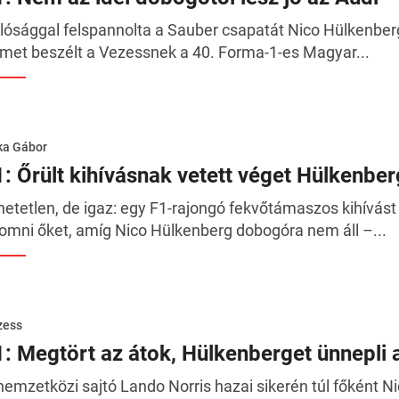
lósággal felspannolta a Sauber csapatát Nico Hülkenberg
met beszélt a Vezessnek a 40. Forma-1-es Magyar...
ka Gábor
1: Őrült kihívásnak vetett véget Hülkenbe
hetetlen, de igaz: egy F1-rajongó fekvőtámaszos kihívást 
omni őket, amíg Nico Hülkenberg dobogóra nem áll –...
zess
1: Megtört az átok, Hülkenberget ünnepli a
nemzetközi sajtó Lando Norris hazai sikerén túl főként 