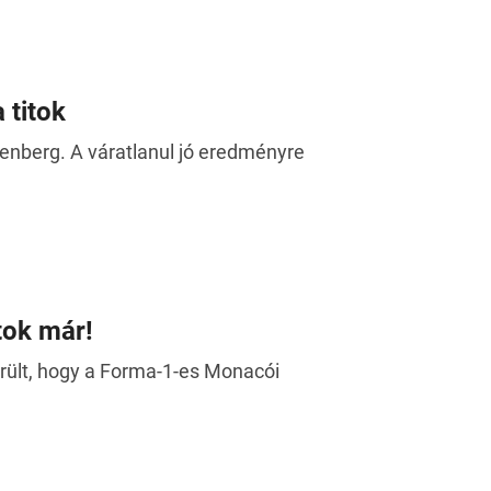
 titok
enberg. A váratlanul jó eredményre
tok már!
rült, hogy a Forma-1-es Monacói