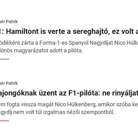
ér Patrik
: Hamiltont is verte a sereghajtó, ez volt a
ödikként zárta a Forma-1-es Spanyol Nagydíjat Nico Hülk
lönös magyarázatot adott a pilóta.
ér Patrik
ajongóknak üzent az F1-pilóta: ne rinyálja
m fogta vissza magát Nico Hülkenberg, amikor szóba ke
gydíj nem volt túl izgalmas nézői szempontból.