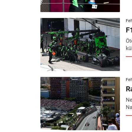
Feh
F1
Öt
kü
Feh
R
Ne
Na