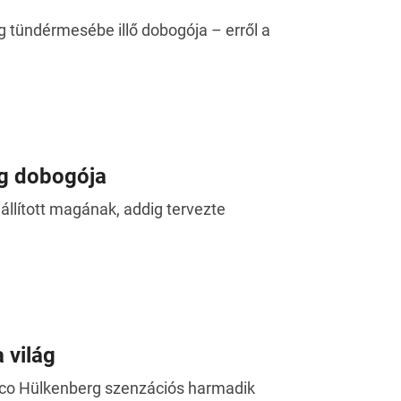
 tündérmesébe illő dobogója – erről a
rg dobogója
állított magának, addig tervezte
 világ
Nico Hülkenberg szenzációs harmadik