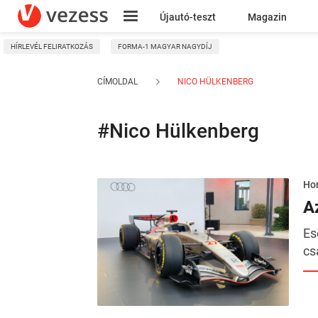
Újautó-teszt
Magazin
HÍRLEVÉL FELIRATKOZÁS
FORMA-1 MAGYAR NAGYDÍJ
Kresz
CÍMOLDAL
NICO HÜLKENBERG
#Nico Hülkenberg
Hor
A
Es
cs