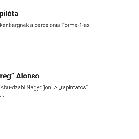
pilóta
lkenbergnek a barcelonai Forma-1-es
öreg” Alonso
Abu-dzabi Nagydíjon. A „tapintatos”
..