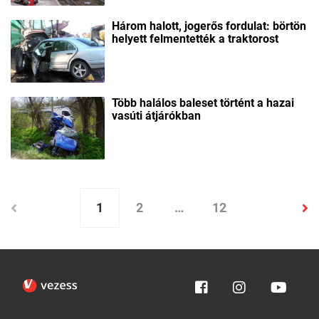
Három halott, jogerős fordulat: börtön
helyett felmentették a traktorost
Több halálos baleset történt a hazai
vasúti átjárókban
1
2
…
12