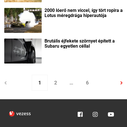
2000 lóerő nem viccel, így tört ropira a
Lotus méregdrága hiperautója
Brutális éjfekete szörnyet épített a
Subaru egyetlen céllal
1
2
…
6