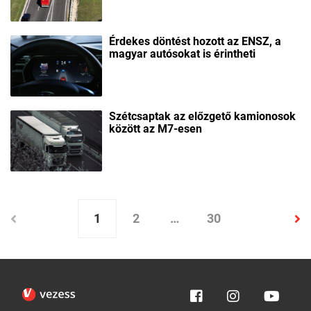
Érdekes döntést hozott az ENSZ, a
magyar autósokat is érintheti
Szétcsaptak az előzgető kamionosok
között az M7-esen
1
2
…
30