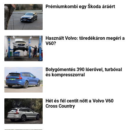
Prémiumkombi egy Škoda áráért
Használt Volvo: töredékáron megéri a
V60?
Bolygómentés 390 lóerővel, turbóval
és kompresszorral
Hét és fél centit nőtt a Volvo V60
Cross Country