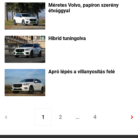
Méretes Volvo, papíron szerény
étvággyal
Hibrid tuningolva
Apró lépés a villanyosítás felé
1
2
…
4