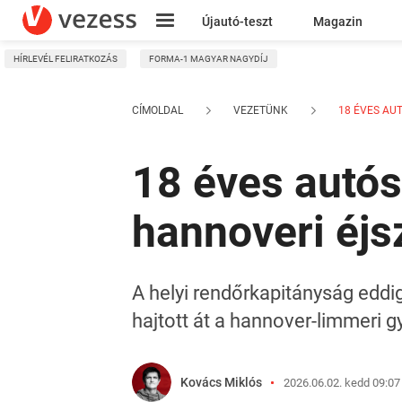
Újautó-teszt
Magazin
HÍRLEVÉL FELIRATKOZÁS
FORMA-1 MAGYAR NAGYDÍJ
Kresz
CÍMOLDAL
VEZETÜNK
18 ÉVES AUT
18 éves autós
hannoveri éj
A helyi rendőrkapitányság eddig
hajtott át a hannover-limmeri 
Kovács Miklós
2026.06.02. kedd 09:07