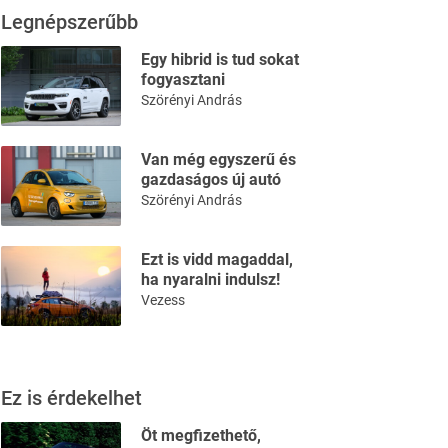
Legnépszerűbb
Egy hibrid is tud sokat
fogyasztani
Szörényi András
Van még egyszerű és
gazdaságos új autó
Szörényi András
Ezt is vidd magaddal,
ha nyaralni indulsz!
Vezess
Ez is érdekelhet
Öt megfizethető,