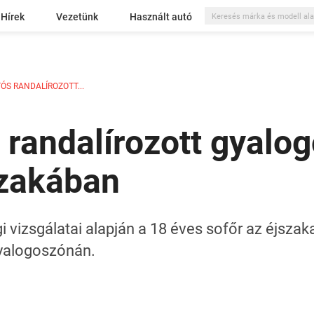
Hírek
Vezetünk
Használt autó
ÓS RANDALÍROZOTT...
 randalírozott gyalo
szakában
i vizsgálatai alapján a 18 éves sofőr az éjszaka
gyalogoszónán.