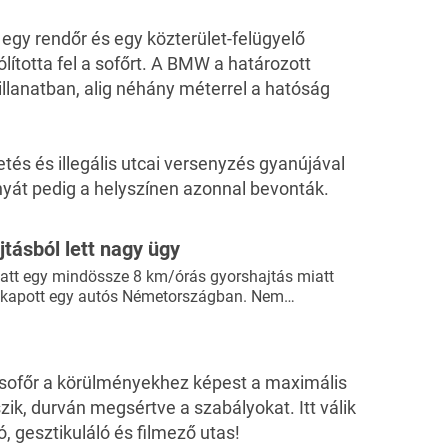
 egy rendőr és egy közterület-felügyelő
lította fel a sofőrt. A BMW a határozott
pillanatban, alig néhány méterrel a hatóság
etés és illegális utcai versenyzés gyanújával
ányát pedig a helyszínen azonnal bevonták.
tásból lett nagy ügy
att egy mindössze 8 km/órás gyorshajtás miatt
 kapott egy autós Németországban. Nem…
a sofőr a körülményekhez képest a maximális
ik, durván megsértve a szabályokat. Itt válik
, gesztikuláló és filmező utas!