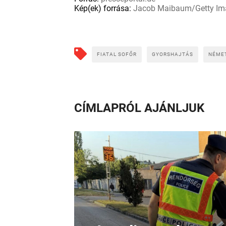
Kép(ek) forrása:
Jacob Maibaum/Getty Im
FIATAL SOFŐR
GYORSHAJTÁS
NÉME
CÍMLAPRÓL AJÁNLJUK