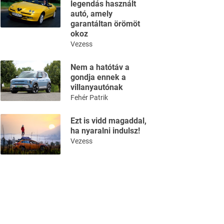
legendás használt
autó, amely
garantáltan örömöt
okoz
Vezess
Nem a hatótáv a
gondja ennek a
villanyautónak
Fehér Patrik
Ezt is vidd magaddal,
ha nyaralni indulsz!
Vezess