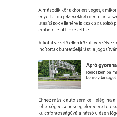
A második kör akkor ért véget, amikor
egyértelmű jelzésekkel megállásra szó
utasítások ellenére is csak az utolsó 
emberei előtt fékezett le.
A fiatal vezető ellen közúti veszélyezt
indítottak büntetőeljárást, a jogosítv
Apró gyorshaj
Rendszerhiba mi
komoly bírságot
Ehhez másik autó sem kell, elég, ha 
lehetséges sebesség elérésére töreksz
kulcsfontosságúvá a hátsó ülésen lógó