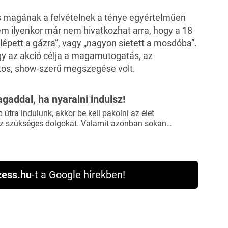
s magának a felvételnek a ténye egyértelműen
em ilyenkor már nem hivatkozhat arra, hogy a 18
 lépett a gázra”, vagy „nagyon sietett a mosdóba”.
ogy az akció célja a magamutogatás, az
tos, show-szerű megszegése volt.
agaddal, ha nyaralni indulsz!
útra indulunk, akkor be kell pakolni az élet
 szükséges dolgokat. Valamit azonban sokan…
ess.hu
-t a Google hírekben!