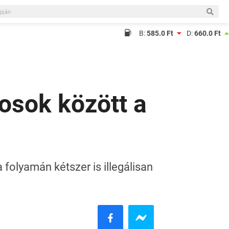
B:
585.0 Ft
D:
660.0 Ft
gosok között a
 folyamán kétszer is illegálisan