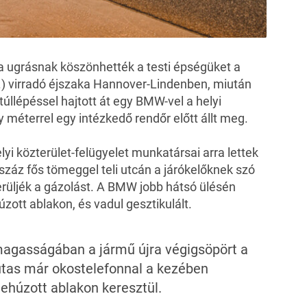
ra ugrásnak köszönhették a testi épségüket a
.) virradó éjszaka Hannover-Lindenben, miután
túllépéssel hajtott át egy BMW-vel a helyi
 méterrel egy intézkedő rendőr előtt állt meg.
helyi közterület-felügyelet munkatársai arra lettek
záz fős tömeggel teli utcán a járókelőknek szó
lkerüljék a gázolást. A BMW jobb hátsó ülésén
úzott ablakon, és vadul gesztikulált.
magasságában a jármű újra végigsöpört a
utas már okostelefonnal a kezében
ehúzott ablakon keresztül.