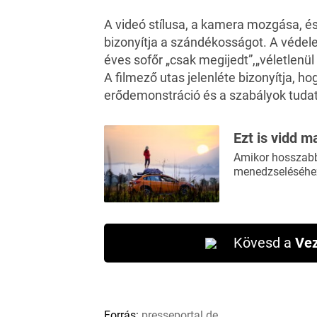
A videó stílusa, a kamera mozgása, é
bizonyítja a szándékosságot. A védel
éves sofőr „csak megijedt”,„véletlenül
A filmező utas jelenléte bizonyítja, h
erődemonstráció és a szabályok tuda
Ezt is vidd m
Amikor hosszabb 
menedzseléséhez
Kövesd a
Vez
Forrás:
presseportal.de