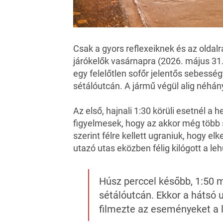
Csak a gyors reflexeiknek és az oldal
járókelők vasárnapra (2026. május 31
egy felelőtlen sofőr jelentős sebesség
sétálóutcán. A jármű végül alig néhány
Az első, hajnali 1:30 körüli esetnél a 
figyelmesek, hogy az akkor még több s
szerint félre kellett ugraniuk, hogy e
utazó utas eközben félig kilógott a leh
Húsz perccel később, 1:50 
sétálóutcán. Ekkor a hátsó 
filmezte az eseményeket a l