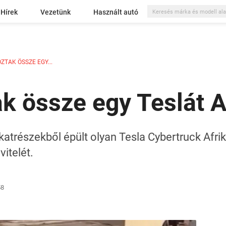
Hírek
Vezetünk
Használt autó
TAK ÖSSZE EGY...
k össze egy Teslát A
katrészekből épült olyan Tesla Cybertruck Afri
vitelét.
58