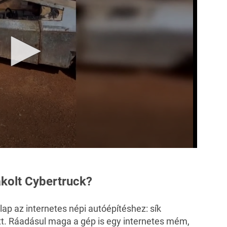
ákolt Cybertruck?
lap az internetes népi autóépítéshez: sík
uett. Ráadásul maga a gép is egy internetes mém,