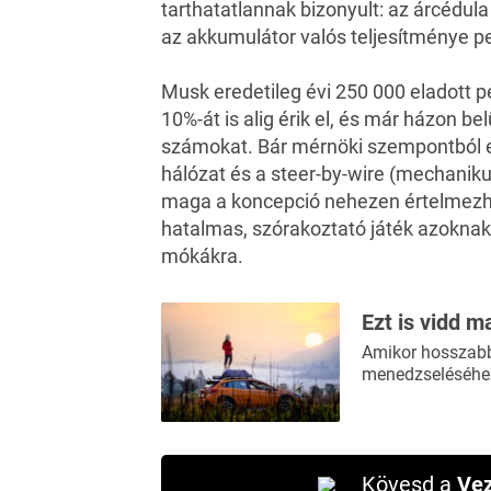
tarthatatlannak bizonyult: az árcédul
az akkumulátor valós teljesítménye p
Musk eredetileg évi 250 000 eladott p
10%-át is alig érik el, és már házon be
számokat. Bár mérnöki szempontból eg
hálózat és a steer-by-wire (mechanik
maga a koncepció nehezen értelmezhe
hatalmas, szórakoztató játék azoknak, 
mókákra.
Ezt is vidd m
Amikor hosszabb 
menedzseléséhez
Kövesd a
Vez