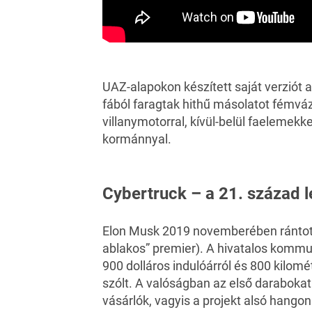
UAZ-alapokon készített saját verziót
fából faragtak hithű másolatot fémváz
villanymotorral, kívül-belül faelemekk
kormánnyal.
Cybertruck – a 21. század
Elon Musk 2019 novemberében rántotta l
ablakos” premier). A hivatalos kommun
900 dolláros indulóárról és 800 kilom
szólt. A valóságban az első daraboka
vásárlók, vagyis a projekt alsó hangon