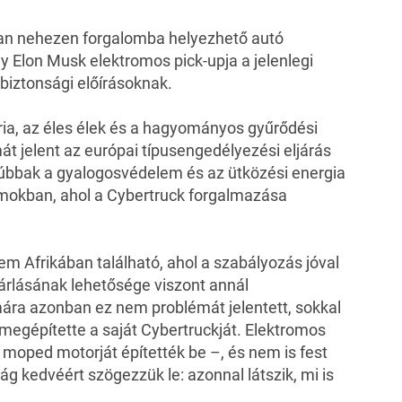
san nehezen forgalomba helyezhető autó
 Elon Musk elektromos pick-upja a jelenlegi
biztonsági előírásoknak.
ia, az éles élek és a hagyományos gyűrődési
t jelent az európai típusengedélyezési eljárás
rúbbak a gyalogosvédelem és az ütközési energia
lamokban, ahol a Cybertruck forgalmazása
 Afrikában található, ahol a szabályozás jóval
árlásának lehetősége viszont annál
mára azonban ez nem problémát jelentett, sokkal
 megépítette a saját Cybertruckját. Elektromos
 moped motorját építették be –, és nem is fest
g kedvéért szögezzük le: azonnal látszik, mi is