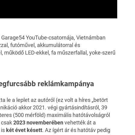
 a Garage54 YouTube-csatornája, Vietnámban
zal, futóművel, akkumulátorral és
el, működő LED-ekkel, fa műszerfallal, yoke-szerű
 legfurcsább reklámkampánya
e a leplet az autóról (ez volt a híres „betört
ikáció akkor 2021. végi gyártásindításról, 39
éteres (500 mérföld) maximális hatótávolságról
t csak
2023 novemberében
vehették át a
 is
két évet késett
. Az ígért ár és hatótáv pedig