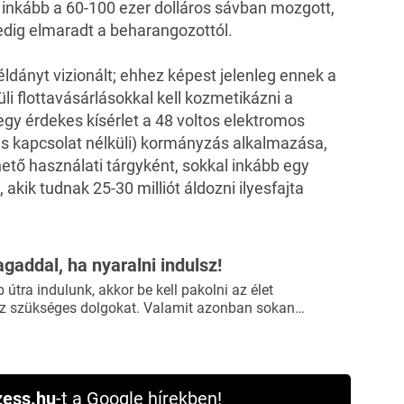
a inkább a 60-100 ezer dolláros sávban mozgott,
edig elmaradt a beharangozottól.
éldányt vizionált; ehhez képest jelenleg ennek a
lüli flottavásárlásokkal kell kozmetikázni a
y érdekes kísérlet a 48 voltos elektromos
us kapcsolat nélküli) kormányzás alkalmazása,
tő használati tárgyként, sokkal inkább egy
akik tudnak 25-30 milliót áldozni ilyesfajta
agaddal, ha nyaralni indulsz!
útra indulunk, akkor be kell pakolni az élet
 szükséges dolgokat. Valamit azonban sokan…
ess.hu
-t a Google hírekben!