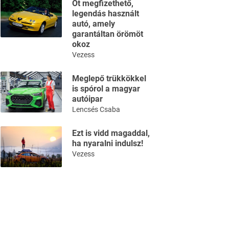
Öt megfizethető,
legendás használt
autó, amely
garantáltan örömöt
okoz
Vezess
Meglepő trükkökkel
is spórol a magyar
autóipar
Lencsés Csaba
Ezt is vidd magaddal,
ha nyaralni indulsz!
Vezess