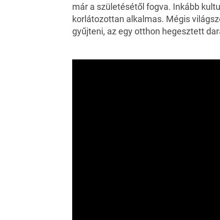
már a születésétől fogva. Inkább kultur
korlátozottan alkalmas. Mégis világszer
gyűjteni, az egy otthon hegesztett da