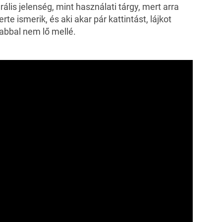
ális jelenség, mint használati tárgy, mert arra
te ismerik, és aki akar pár kattintást, lájkot
rabbal nem lő mellé.