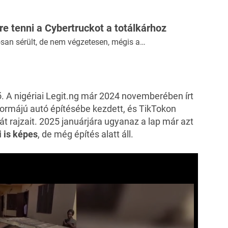
őre tenni a Cybertruckot a totálkárhoz
san sérült, de nem végzetesen, mégis a…
. A nigériai Legit.ng már 2024 novemberében írt
formájú autó építésébe kezdett, és TikTokon
ját rajzait. 2025 januárjára ugyanaz a lap már azt
 is képes
, de még építés alatt áll.