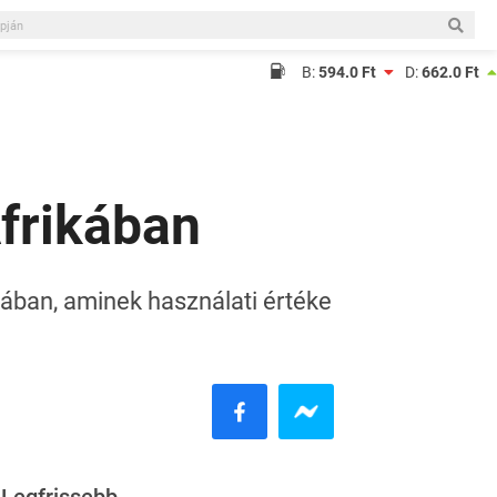
B:
594.0 Ft
D:
662.0 Ft
frikában
kában, aminek használati értéke