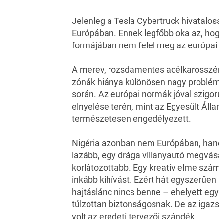
Jelenleg a Tesla Cybertruck hivatalo
Európában. Ennek legfőbb oka az, hogy
formájában nem felel meg az európai 
A merev, rozsdamentes acélkarosszér
zónák hiánya különösen nagy problémá
során. Az európai normák jóval szigo
elnyelése terén, mint az Egyesült Ál
természetesen engedélyezett.
Nigéria azonban nem Európában, hanem
lazább, egy drága villanyautó megvás
korlátozottabb. Egy kreatív elme szá
inkább kihívást. Ezért hát egyszerűen
hajtáslánc nincs benne – ehelyett egy
túlzottan biztonságosnak. De az igazsá
volt az eredeti tervezői szándék.