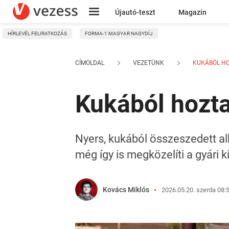
Újautó-teszt
Magazin
HÍRLEVÉL FELIRATKOZÁS
FORMA-1 MAGYAR NAGYDÍJ
Kresz
CÍMOLDAL
VEZETÜNK
KUKÁBÓL HOZ
Kukából hozta
Nyers, kukából összeszedett al
még így is megközelíti a gyári ki
Kovács Miklós
2026.05.20. szerda 08: