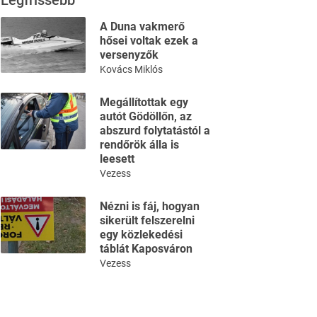
Legfrissebb
A Duna vakmerő
hősei voltak ezek a
versenyzők
Kovács Miklós
Megállítottak egy
autót Gödöllőn, az
abszurd folytatástól a
rendőrök álla is
leesett
Vezess
Nézni is fáj, hogyan
sikerült felszerelni
egy közlekedési
táblát Kaposváron
Vezess