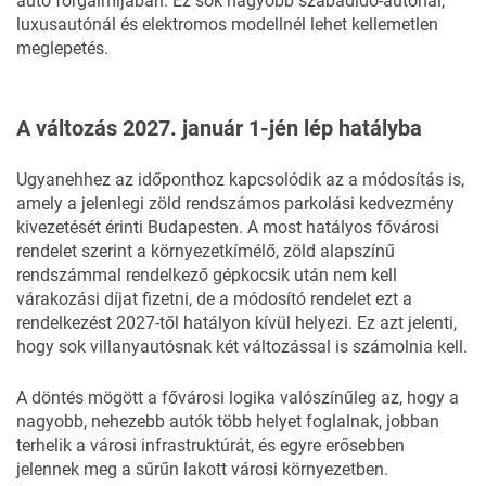
autó forgalmijában. Ez sok nagyobb szabadidő-autónál,
luxusautónál és elektromos modellnél lehet kellemetlen
meglepetés.
A változás 2027. január 1-jén lép hatályba
Ugyanehhez az időponthoz kapcsolódik az a módosítás is,
amely a jelenlegi zöld rendszámos parkolási kedvezmény
kivezetését érinti Budapesten. A most hatályos fővárosi
rendelet szerint a környezetkímélő, zöld alapszínű
rendszámmal rendelkező gépkocsik után nem kell
várakozási díjat fizetni, de a módosító rendelet ezt a
rendelkezést 2027-től hatályon kívül helyezi. Ez azt jelenti,
hogy sok villanyautósnak két változással is számolnia kell.
A döntés mögött a fővárosi logika valószínűleg az, hogy a
nagyobb, nehezebb autók több helyet foglalnak, jobban
terhelik a városi infrastruktúrát, és egyre erősebben
jelennek meg a sűrűn lakott városi környezetben.