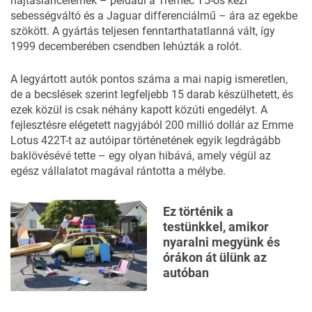
hajtásláncelemek – például a Tremec T5-ös kézi
sebességváltó és a Jaguar differenciálmű – ára az egekbe
szökött. A gyártás teljesen fenntarthatatlanná vált, így
1999 decemberében csendben lehúzták a rolót.
A legyártott autók pontos száma a mai napig ismeretlen,
de a becslések szerint legfeljebb 15 darab készülhetett, és
ezek közül is csak néhány kapott közúti engedélyt. A
fejlesztésre elégetett nagyjából 200 millió dollár az Emme
Lotus 422T-t az autóipar történetének egyik legdrágább
baklövésévé tette – egy olyan hibává, amely végül az
egész vállalatot magával rántotta a mélybe.
Ez történik a
testünkkel, amikor
nyaralni megyünk és
órákon át ülünk az
autóban