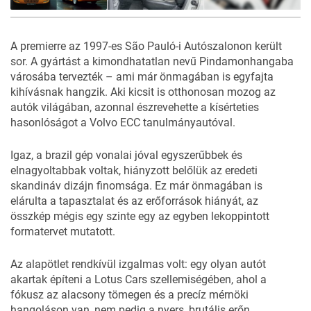
5
FOTÓ
A premierre az 1997-es São Pauló-i Autószalonon került
sor. A gyártást a kimondhatatlan nevű Pindamonhangaba
városába tervezték – ami már önmagában is egyfajta
kihívásnak hangzik. Aki kicsit is otthonosan mozog az
autók világában, azonnal észrevehette a kísérteties
hasonlóságot a
Volvo ECC
tanulmányautóval.
Igaz, a brazil gép vonalai jóval egyszerűbbek és
elnagyoltabbak voltak, hiányzott belőlük az eredeti
skandináv dizájn finomsága. Ez már önmagában is
elárulta a tapasztalat és az erőforrások hiányát, az
összkép mégis egy szinte egy az egyben lekoppintott
formatervet mutatott.
Az alapötlet rendkívül izgalmas volt: egy olyan autót
akartak építeni a Lotus Cars szellemiségében, ahol a
fókusz az alacsony tömegen és a precíz mérnöki
hangoláson van, nem pedig a nyers, brutális erőn.