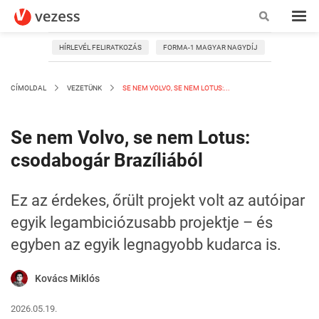
HÍRLEVÉL FELIRATKOZÁS
FORMA-1 MAGYAR NAGYDÍJ
CÍMOLDAL
VEZETÜNK
SE NEM VOLVO, SE NEM LOTUS:...
Se nem Volvo, se nem Lotus:
csodabogár Brazíliából
Ez az érdekes, őrült projekt volt az autóipar
egyik legambiciózusabb projektje – és
egyben az egyik legnagyobb kudarca is.
Kovács Miklós
2026.05.19.