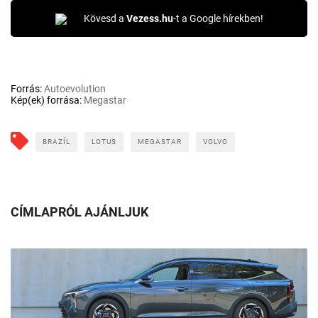
Kövesd a
Vezess.hu
-t a Google hírekben!
Forrás:
Autoevolution
Kép(ek) forrása:
Megastar
BRAZÍL
LOTUS
MEGASTAR
VOLVO
CÍMLAPRÓL AJÁNLJUK