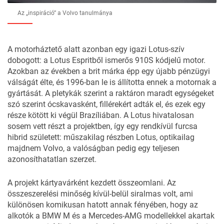
Az „inspiráció” a Volvo tanulmánya
A motorháztető alatt azonban egy igazi Lotus-szív
dobogott: a Lotus Espritből ismerős 910S kódjelű motor.
Azokban az években a brit márka épp egy újabb pénzügyi
válságát élte, és 1996-ban le is állította ennek a motornak a
gyártását. A pletykák szerint a raktáron maradt egységeket
szó szerint ócskavasként, fillérekért adták el, és ezek egy
része kötött ki végül Brazíliában. A Lotus hivatalosan
sosem vett részt a projektben, így egy rendkívül furcsa
hibrid született: műszakilag részben Lotus, optikailag
majdnem Volvo, a valóságban pedig egy teljesen
azonosíthatatlan szerzet.
A projekt kártyavárként kezdett összeomlani. Az
összeszerelési minőség kívül-belül siralmas volt, ami
különösen komikusan hatott annak fényében, hogy az
alkotók a BMW M és a Mercedes-AMG modellekkel akartak