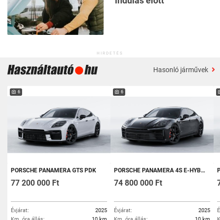
indulás előtt
HIRDETÉS
Hasonló járművek
6
6
PORSCHE PANAMERA GTS PDK
PORSCHE PANAMERA 4S E-HYBRID PDK
77 200 000 Ft
74 800 000 Ft
Évjárat:
2025
Évjárat:
2025
É
Km. óra állás:
10 km
Km. óra állás:
10 km
K