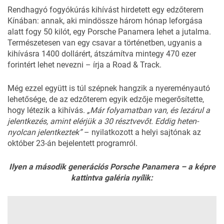
Rendhagyó fogyókúrás kihívást hirdetett egy edzőterem
Kínában: annak, aki mindössze három hónap leforgása
alatt fogy 50 kilót, egy
Porsche Panamera
lehet a jutalma.
Természetesen van egy csavar a történetben, ugyanis a
kihívásra 1400 dollárért, átszámítva mintegy 470 ezer
forintért lehet nevezni – írja a
Road & Track
.
Még ezzel együtt is túl szépnek hangzik a nyereményautó
lehetősége, de az edzőterem egyik edzője megerősítette,
hogy létezik a kihívás.
„Már folyamatban van, és lezárul a
jelentkezés, amint elérjük a 30 résztvevőt. Eddig heten-
nyolcan jelentkeztek”
– nyilatkozott a helyi sajtónak az
október 23-án bejelentett programról.
Ilyen a második generációs Porsche Panamera – a képre
kattintva galéria nyílik: