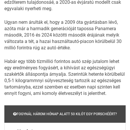
edzőterem tulajdonosáé, a 2020-as évjáratú modellt csak
egyvalaki nyerheti meg.
Ugyan nem árulták el, hogy a 2009 óta gyártásban lévő,
azóta már a harmadik generációját tapossa Panamera
második, 2016 és 2024 közötti második érájának melyik
változata a tét,
a hazai használtautó-piacon
körülbelül 30
millió forintra rúg az autó értéke.
Habár egy több tízmillió forintos autó szép jutalom lehet
egy eredményes fogyásért, a kihívást az egészségügyi
szakértők álláspontja árnyalja. Szerintük hetente körülbelül
0,5-1 kilogrammnyi súlyveszteség tartozik az egészséges
tartományba, ezzel szemben ez esetben napi szinten kell
ennyit fogyni, ami komoly életveszélyt is jelenthet.
FOGYNÁL HÁROM HÓNAP ALATT 50 KILÓT EGY PORSCHÉÉRT?