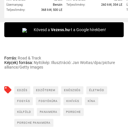
Üzemanyag:
Benzin
Teljesítmény:
260 kW, 354 LE
Ü
Teljesítmény:
368 kW, 500 LE
T
Kövesd a
Vezess.hu
-t a Google hírekben!
Forrás:
Road & Track
Kép(ek) forrása:
Nyitókép: Illusztráció: Jan Woitas/dpa/picture
alliance/Getty Images
EDZÉS
EDZŐTEREM
EGÉSZSÉG
ÉLETMÓD
FOGYÁS
FOGYÓKÚRA
KIHÍVÁS
KÍNA
KÜLFÖLD
PANAMERA
PORSCHE
PORSCHE PANAMERA