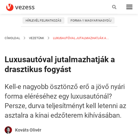
HÍRLEVÉL FELIRATKOZÁS
FORMA-1 MAGYAR NAGYDÍJ
CÍMOLDAL
VEZETÜNK
LUXUSAUTÓVAL JUTALMAZHATJÁK A...
Luxusautóval jutalmazhatják a
drasztikus fogyást
Kell-e nagyobb ösztönző erő a jövő nyári
forma eléréséhez egy luxusautónál?
Persze, durva teljesítményt kell letenni az
asztalra a kínai edzőterem kihívásában.
Kováts Olivér