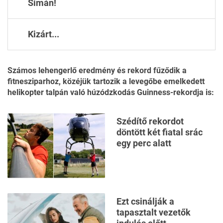
Simán!
Kizárt...
Számos lehengerlő eredmény és rekord fűződik a
fitnesziparhoz, közéjük tartozik a levegőbe emelkedett
helikopter talpán való húzódzkodás
Guinness-rekordja
is:
Szédítő rekordot
döntött két fiatal srác
egy perc alatt
Ezt csinálják a
tapasztalt vezetők