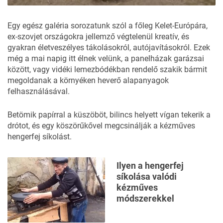
Egy egész
galéria sorozatunk
szól a főleg Kelet-Európára,
ex-szovjet országokra jellemző végtelenül kreatív, és
gyakran életveszélyes tákolásokról, autójavításokról. Ezek
még a mai napig itt élnek velünk, a panelházak garázsai
között, vagy vidéki lemezbódékban rendelő szakik bármit
megoldanak a környéken heverő alapanyagok
felhasználásával.
Betömik papírral a küszöböt, bilincs helyett vígan tekerik a
drótot, és egy köszörűkővel megcsinálják a kézműves
hengerfej síkolást.
Ilyen a hengerfej
síkolása valódi
kézműves
módszerekkel