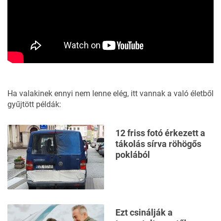
Ha valakinek ennyi nem lenne elég, itt vannak a való életből
gyűjtött példák:
12 friss fotó érkezett a
tákolás sírva röhögős
poklából
Ezt csinálják a