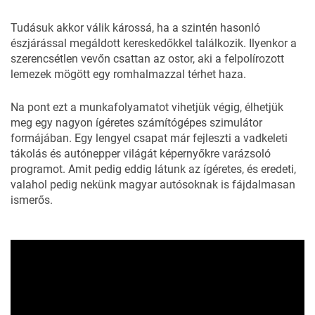
Tudásuk akkor válik károssá, ha a szintén hasonló
észjárással megáldott kereskedőkkel találkozik. Ilyenkor a
szerencsétlen vevőn csattan az ostor, aki a felpolírozott
lemezek mögött egy romhalmazzal térhet haza.
Na pont ezt a munkafolyamatot vihetjük végig, élhetjük
meg egy nagyon ígéretes számítógépes szimulátor
formájában. Egy lengyel csapat már fejleszti a vadkeleti
tákolás és autónepper világát képernyőkre varázsoló
programot. Amit pedig eddig látunk az ígéretes, és eredeti,
valahol pedig nekünk magyar autósoknak is fájdalmasan
ismerős.