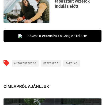
tapasztalt vezetők
indulás előtt
Kövesd a
Vezess.hu
-t a Google hírekben!
AUTÓKERESKEDŐ
KERESKEDŐ
TÁKOLÁS
CÍMLAPRÓL AJÁNLJUK