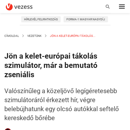
HÍRLEVÉL FELIRATKOZÁS
FORMA-1 MAGYAR NAGYDÍJ
CÍMOLDAL
VEZETÜNK
JÖN A KELET-EURÓPAI TÁKOLÁS...
Jön a kelet-európai tákolás
szimulátor, már a bemutató
zseniális
Valószínűleg a közeljövő legígéretesebb
szimulátoráról érkezett hír, végre
belebújhatunk egy olcsó autókkal seftelő
kereskedő bőrébe