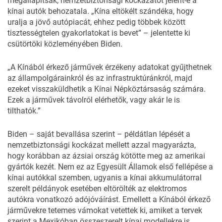
megállapítsák, nemzetbiztonsági kockázatot jelent-e a
kínai autók behozatala. „Kína eltökélt szándéka, hogy
uralja a jövő autópiacát, ehhez pedig többek között
tisztességtelen gyakorlatokat is bevet” – jelentette ki
csütörtöki
közleményében
Biden.
„A Kínából érkező járművek érzékeny adatokat gyűjthetnek
az állampolgárainkról és az infrastruktúránkról, majd
ezeket visszaküldhetik a Kínai Népköztársaság számára.
Ezek a járművek távolról elérhetők, vagy akár le is
tilthatók.”
Biden – saját bevallása szerint – példátlan lépését a
nemzetbiztonsági kockázat mellett azzal magyarázta,
hogy korábban az ázsiai ország kötötte meg az amerikai
gyártók kezét. Nem ez az
Egyesült Államok
első fellépése a
kínai autókkal szemben, ugyanis a kínai akkumulátorral
szerelt példányok esetében eltörölték az elektromos
autókra vonatkozó adójóváírást. Emellett a Kínából érkező
járművekre tetemes vámokat vetettek ki, amiket a tervek
szerint a Mexikóban összeszerelt kínai modellekre is