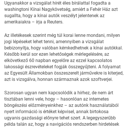
Ugyanakkor a vizsgálat hírét éles bírálattal fogadta a
washingtoni Kínai Nagykövetség, amiért a Fehér Ház azt
sugallta, hogy a kínai autók veszélyt jelentenek az
amerikaiakra – írja a
Reuters
.
Az illetékesek szerint még túl korai lenne mondani, milyen
jogi lépéseket lehet tenni, amennyiben a vizsgálat
bebizonyítja, hogy valóban kémkedhetnek a kínai autókkal.
Később kerül sor ezen lehetőségek mérlegelésére, az
elkövetkező 60 napban egyelőre az ezzel kapcsolatos
lakossági észrevételeket fogják összegyűjteni. A folyamat
az Egyesült Államokban összeszerelt járművekre is kiterjed,
azt is vizsgálva, honnan származnak azok szoftverjei.
Szorosan ugyan nem kapcsolódik a hírhez, de nem árt
tisztában lenni vele, hogy – hasonlóan az internetes
böngészési előzményeinkhez – az autónk használatából
nyert információ is értéket képvisel, annak birtokosa
ugyanis gazdasági előnyre tehet szert. A legegyszerűbb
példa talán az, hogy a navigációs rendszerben hirdetések