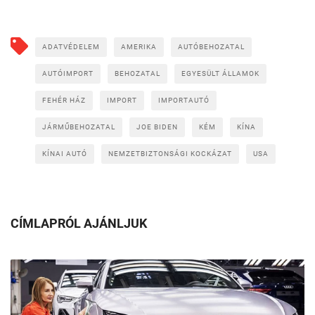
ADATVÉDELEM
AMERIKA
AUTÓBEHOZATAL
AUTÓIMPORT
BEHOZATAL
EGYESÜLT ÁLLAMOK
FEHÉR HÁZ
IMPORT
IMPORTAUTÓ
JÁRMŰBEHOZATAL
JOE BIDEN
KÉM
KÍNA
KÍNAI AUTÓ
NEMZETBIZTONSÁGI KOCKÁZAT
USA
CÍMLAPRÓL AJÁNLJUK