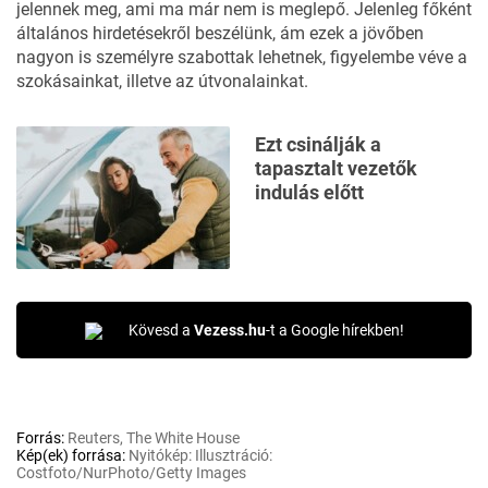
jelennek meg, ami ma már nem is meglepő. Jelenleg főként
általános hirdetésekről beszélünk, ám ezek a jövőben
nagyon is személyre szabottak lehetnek, figyelembe véve a
szokásainkat, illetve az útvonalainkat.
Ezt csinálják a
tapasztalt vezetők
indulás előtt
Kövesd a
Vezess.hu
-t a Google hírekben!
Forrás:
Reuters, The White House
Kép(ek) forrása:
Nyitókép: Illusztráció:
Costfoto/NurPhoto/Getty Images