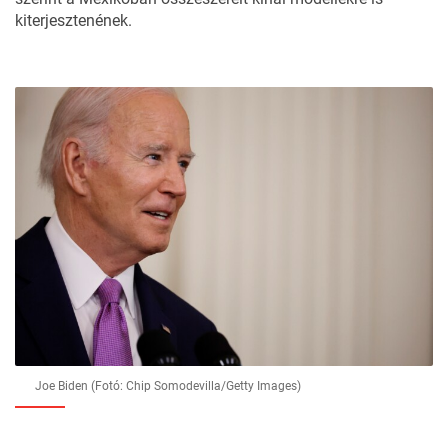
kiterjesztenének.
Joe Biden (Fotó: Chip Somodevilla/Getty Images)