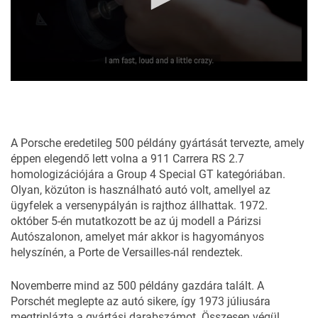
0
seconds
of
1
minute,
A Porsche eredetileg 500 példány gyártását tervezte, amely
36
seconds
éppen elegendő lett volna a 911 Carrera RS 2.7
homologizációjára a Group 4 Special GT kategóriában.
Olyan, közúton is használható autó volt, amellyel az
ügyfelek a versenypályán is rajthoz állhattak. 1972.
október 5-én mutatkozott be az új modell a Párizsi
Autószalonon, amelyet már akkor is hagyományos
helyszínén, a Porte de Versailles-nál rendeztek.
Novemberre mind az 500 példány gazdára talált. A
Porschét meglepte az autó sikere, így 1973 júliusára
megtriplázta a gyártási darabszámot. Összesen végül