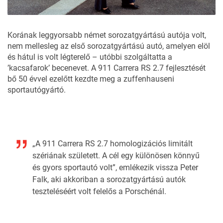
Korának leggyorsabb német sorozatgyártású autója volt,
nem mellesleg az első sorozatgyártású autó, amelyen elöl
és hátul is volt légterelő – utóbbi szolgáltatta a
’kacsafarok’ becenevet. A 911 Carrera RS 2.7 fejlesztését
bő 50 évvel ezelőtt kezdte meg a zuffenhauseni
sportautógyártó.
„A 911 Carrera RS 2.7 homologizációs limitált
szériának született. A cél egy különösen könnyű
és gyors sportautó volt”, emlékezik vissza Peter
Falk, aki akkoriban a sorozatgyártású autók
teszteléséért volt felelős a Porschénál.