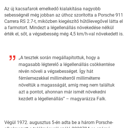
Az új kacsafarok emelkedő kialakítása nagyobb
sebességnél még jobban az úthoz szorította a Porsche 911
Carrera RS 2.7-t, miközben kiegészítő hűtőlevegővel látta el
a farmotort. Mindezt a légellenállás növekedése nélkül
érték el, sőt, a végsebesség még 4,5 km/h-val növekedett is.
„A tesztek során megállapítottuk, hogy a
magasabb légterelő a légellenállás csökkentése
révén növeli a végsebességet. Így hát
fémlemezekkel milliméterről milliméterre
növeltük a magasságát, amíg meg nem találtuk
azt a pontot, ahonnan már ismét növekedni
kezdett a légellenállás” – magyarázza Falk.
Végül 1972. augusztus 5-én adta be a három Porsche-