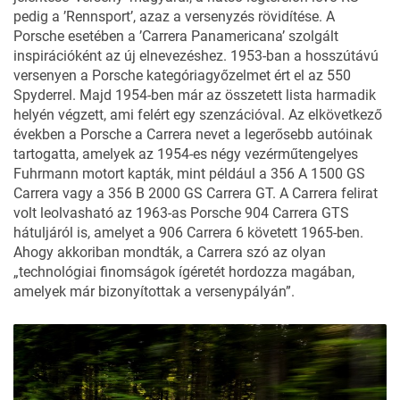
pedig a ’Rennsport’, azaz a versenyzés rövidítése. A
Porsche esetében a ’Carrera Panamericana’ szolgált
inspirációként az új elnevezéshez. 1953-ban a hosszútávú
versenyen a Porsche kategóriagyőzelmet ért el az 550
Spyderrel. Majd 1954-ben már az összetett lista harmadik
helyén végzett, ami felért egy szenzációval. Az elkövetkező
években a Porsche a Carrera nevet a legerősebb autóinak
tartogatta, amelyek az 1954-es négy vezérműtengelyes
Fuhrmann motort kapták, mint például a 356 A 1500 GS
Carrera vagy a 356 B 2000 GS Carrera GT. A Carrera felirat
volt leolvasható az 1963-as Porsche 904 Carrera GTS
hátuljáról is, amelyet a 906 Carrera 6 követett 1965-ben.
Ahogy akkoriban mondták, a Carrera szó az olyan
„technológiai finomságok ígéretét hordozza magában,
amelyek már bizonyítottak a versenypályán”.