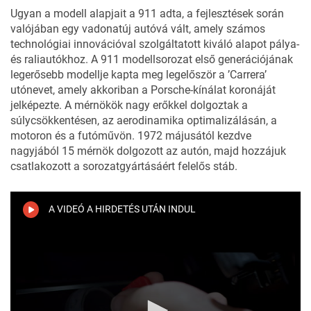
Ugyan a modell alapjait a 911 adta, a fejlesztések során
valójában egy vadonatúj autóvá vált, amely számos
technológiai innovációval szolgáltatott kiváló alapot pálya-
és raliautókhoz. A 911 modellsorozat első generációjának
legerősebb modellje kapta meg legelőször a ’Carrera’
utónevet, amely akkoriban a Porsche-kínálat koronáját
jelképezte. A mérnökök nagy erőkkel dolgoztak a
súlycsökkentésen, az aerodinamika optimalizálásán, a
motoron és a futóművön. 1972 májusától kezdve
nagyjából 15 mérnök dolgozott az autón, majd hozzájuk
csatlakozott a sorozatgyártásáért felelős stáb.
A VIDEÓ A HIRDETÉS UTÁN INDUL