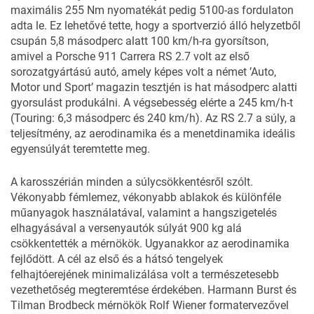
maximális 255 Nm nyomatékát pedig 5100-as fordulaton
adta le. Ez lehetővé tette, hogy a sportverzió álló helyzetből
csupán 5,8 másodperc alatt 100 km/h-ra gyorsítson,
amivel a Porsche 911 Carrera RS 2.7 volt az első
sorozatgyártású autó, amely képes volt a német ’Auto,
Motor und Sport’ magazin tesztjén is hat másodperc alatti
gyorsulást produkálni. A végsebesség elérte a 245 km/h-t
(Touring: 6,3 másodperc és 240 km/h). Az RS 2.7 a súly, a
teljesítmény, az aerodinamika és a menetdinamika ideális
egyensúlyát teremtette meg.
A karosszérián minden a súlycsökkentésről szólt.
Vékonyabb fémlemez, vékonyabb ablakok és különféle
műanyagok használatával, valamint a hangszigetelés
elhagyásával a versenyautók súlyát 900 kg alá
csökkentették a mérnökök. Ugyanakkor az aerodinamika
fejlődött. A cél az első és a hátsó tengelyek
felhajtóerejének minimalizálása volt a természetesebb
vezethetőség megteremtése érdekében. Harmann Burst és
Tilman Brodbeck mérnökök Rolf Wiener formatervezővel