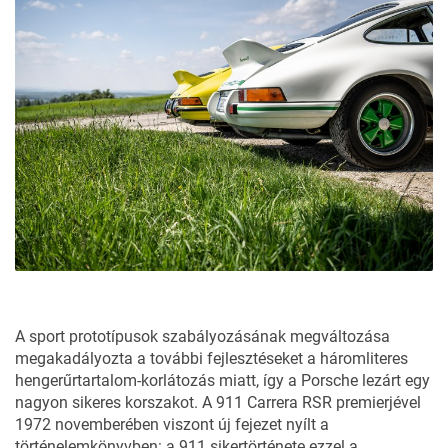
A sport prototípusok szabályozásának megváltozása
megakadályozta a további fejlesztéseket a háromliteres
hengerűrtartalom-korlátozás miatt, így a Porsche lezárt egy
nagyon sikeres korszakot. A 911 Carrera RSR premierjével
1972 novemberében viszont új fejezet nyílt a
történelemkönyvben: a 911 sikertörténete ezzel a