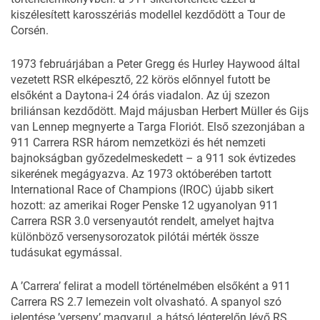
kiszélesített karosszériás modellel kezdődött a Tour de
Corsén.
1973 februárjában a Peter Gregg és Hurley Haywood által
vezetett RSR elképesztő, 22 körös előnnyel futott be
elsőként a Daytona-i 24 órás viadalon. Az új szezon
briliánsan kezdődött. Majd májusban Herbert Müller és Gijs
van Lennep megnyerte a Targa Floriót. Első szezonjában a
911 Carrera RSR három nemzetközi és hét nemzeti
bajnokságban győzedelmeskedett – a 911 sok évtizedes
sikerének megágyazva. Az 1973 októberében tartott
International Race of Champions (IROC) újabb sikert
hozott: az amerikai Roger Penske 12 ugyanolyan 911
Carrera RSR 3.0 versenyautót rendelt, amelyet hajtva
különböző versenysorozatok pilótái mérték össze
tudásukat egymással.
A ’Carrera’ felirat a modell történelmében elsőként a 911
Carrera RS 2.7 lemezein volt olvasható. A spanyol szó
jelentése ’verseny’ magyarul, a hátsó légterelőn lévő RS