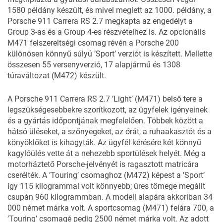
1580 példány készült, és mivel meglett az 1000. példány, a
Porsche 911 Carrera RS 2.7 megkapta az engedélyt a
Group 3-as és a Group 4-es részvételhez is. Az opcionális
M471 felszereltségi csomag révén a Porsche 200
különösen könnyű súlyú ’Sport’ verziót is készített. Mellette
összesen 55 versenyverzió, 17 alapjármű és 1308
túraváltozat (M472) készült.
A Porsche 911 Carrera RS 2.7 ’Light’ (M471) belső tere a
legszükségesebbekre szorítkozott, az ügyfelek igényeinek
és a gyártás időpontjának megfelelően. Többek között a
hátsó üléseket, a szőnyegeket, az órát, a ruhaakasztót és a
könyöklőket is kihagyták. Az ügyfél kérésére két könnyű
kagylóülés vette át a nehezebb sportülések helyét. Még a
motorháztető Porsche-jelvényét is ragasztott matricára
cserélték. A ’Touring’ csomaghoz (M472) képest a ’Sport’
így 115 kilogrammal volt könnyebb; üres tömege megállt
csupán 960 kilogrammban. A modell alapára akkoriban 34
000 német márka volt. A sportcsomag (M471) felára 700, a
’Touring’ csomagé pedig 2500 német márka volt. Az adott