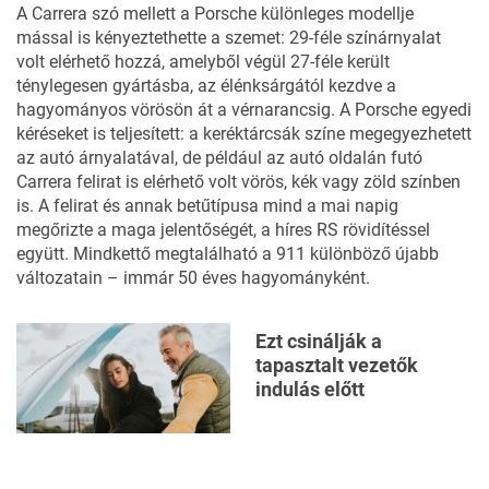
A Carrera szó mellett a Porsche különleges modellje
mással is kényeztethette a szemet: 29-féle színárnyalat
volt elérhető hozzá, amelyből végül 27-féle került
ténylegesen gyártásba, az élénksárgától kezdve a
hagyományos vörösön át a vérnarancsig. A Porsche egyedi
kéréseket is teljesített: a keréktárcsák színe megegyezhetett
az autó árnyalatával, de például az autó oldalán futó
Carrera felirat is elérhető volt vörös, kék vagy zöld színben
is. A felirat és annak betűtípusa mind a mai napig
megőrizte a maga jelentőségét, a híres RS rövidítéssel
együtt. Mindkettő megtalálható a 911 különböző újabb
változatain – immár 50 éves hagyományként.
Ezt csinálják a
tapasztalt vezetők
indulás előtt