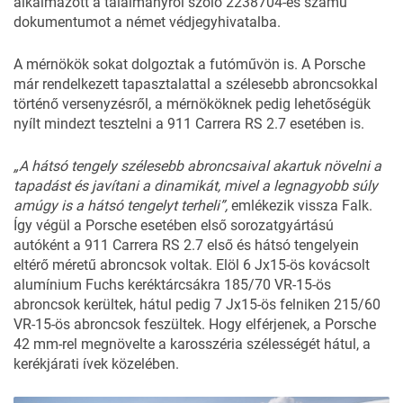
alkalmazott a találmányról szóló 2238704-es számú
dokumentumot a német védjegyhivatalba.
A mérnökök sokat dolgoztak a futóművön is. A Porsche
már rendelkezett tapasztalattal a szélesebb abroncsokkal
történő versenyzésről, a mérnököknek pedig lehetőségük
nyílt mindezt tesztelni a 911 Carrera RS 2.7 esetében is.
„A hátsó tengely szélesebb abroncsaival akartuk növelni a
tapadást és javítani a dinamikát, mivel a legnagyobb súly
amúgy is a hátsó tengelyt terheli”,
emlékezik vissza Falk.
Így végül a Porsche esetében első sorozatgyártású
autóként a 911 Carrera RS 2.7 első és hátsó tengelyein
eltérő méretű abroncsok voltak. Elöl 6 Jx15-ös kovácsolt
alumínium Fuchs keréktárcsákra 185/70 VR-15-ös
abroncsok kerültek, hátul pedig 7 Jx15-ös felniken 215/60
VR-15-ös abroncsok feszültek. Hogy elférjenek, a Porsche
42 mm-rel megnövelte a karosszéria szélességét hátul, a
kerékjárati ívek közelében.