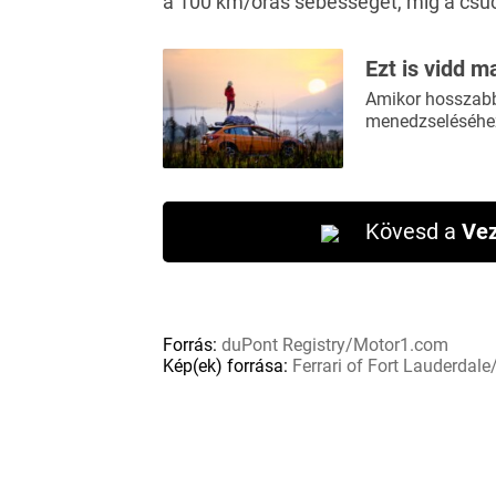
a 100 km/órás sebességet, míg a csúc
Ezt is vidd m
Amikor hosszabb 
menedzseléséhez
Kövesd a
Vez
Forrás:
duPont Registry/Motor1.com
Kép(ek) forrása:
Ferrari of Fort Lauderdal