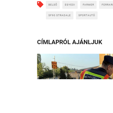
BELSŐ
EGYEDI
FARMER
FERRAR
SF90 STRADALE
SPORTAUTÓ
CÍMLAPRÓL AJÁNLJUK
Lista: a legveszé