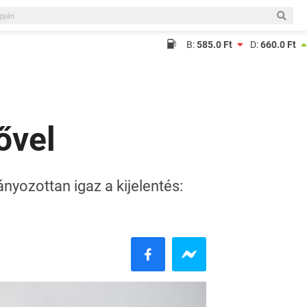
B:
585.0 Ft
D:
660.0 Ft
ővel
nyozottan igaz a kijelentés: