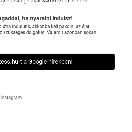
ssebessége akár 340 km/óra is lehet.
agaddal, ha nyaralni indulsz!
útra indulunk, akkor be kell pakolni az élet
 szükséges dolgokat. Valamit azonban sokan…
ess.hu
-t a Google hírekben!
e/Instagram