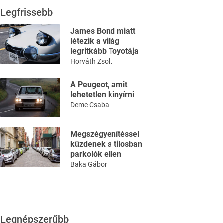
Legfrissebb
James Bond miatt
létezik a világ
legritkább Toyotája
Horváth Zsolt
A Peugeot, amit
lehetetlen kinyírni
Deme Csaba
Megszégyenítéssel
küzdenek a tilosban
parkolók ellen
Baka Gábor
Legnépszerűbb