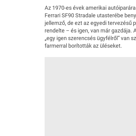
Az 1970-es évek amerikai autóiparára
Ferrari SF90 Stradale utasterébe benyi
jellemző, de ezt az egyedi tervezésű p
rendelte – és igen, van már gazdája.
A
„egy igen szerencsés ügyfélről” van s
farmerral borították az üléseket.