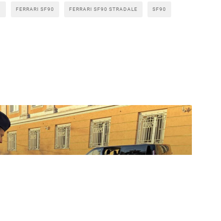
I
FERRARI SF90
FERRARI SF90 STRADALE
SF90
lyesebb helyek