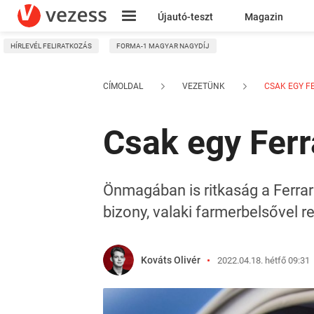
Újautó-teszt
Magazin
HÍRLEVÉL FELIRATKOZÁS
FORMA-1 MAGYAR NAGYDÍJ
Kresz
CÍMOLDAL
VEZETÜNK
CSAK EGY FE
Csak egy Ferra
Önmagában is ritkaság a Ferrari
bizony, valaki farmerbelsővel r
Kováts Olivér
2022.04.18. hétfő 09:31