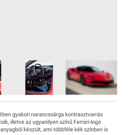
7
FOTÓ
ében gyakori narancssárga kontrasztvarrás
csík, illetve az ugyanilyen színű Ferrari-logó
 anyagból készült, ami többféle kék színben is