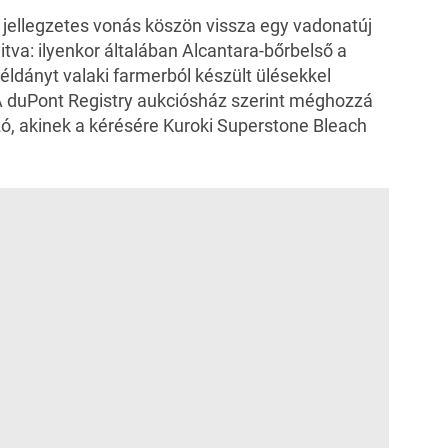
 jellegzetes vonás köszön vissza egy vadonatúj
tva: ilyenkor általában Alcantara-bőrbelső a
éldányt valaki farmerból készült ülésekkel
 duPont Registry aukciósház szerint
méghozzá
zó, akinek a kérésére Kuroki Superstone Bleach