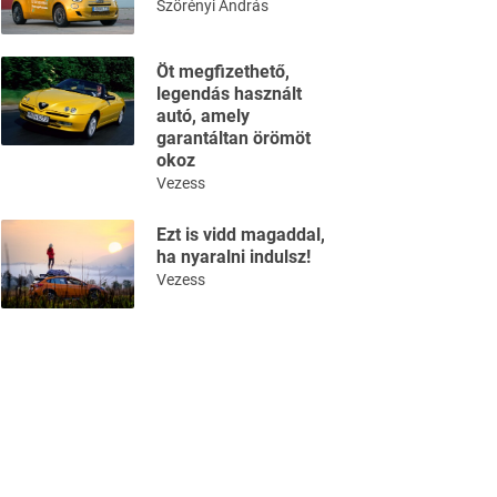
Szörényi András
Öt megfizethető,
legendás használt
autó, amely
garantáltan örömöt
okoz
Vezess
Ezt is vidd magaddal,
ha nyaralni indulsz!
Vezess