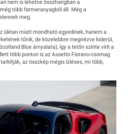
bban nem is lehetne összhangban a
s még több farmeranyagból áll. Még a
 jelennek meg.
z ülései miatt mondható egyedinek, hanem a
 feketének tűnik, de közelebbre megnézve kiderül,
cotland Blue árnyalata), így a tetőn szinte virít a
llett több ponton is az Assetto Fiorano-csomag
arkítják, az összkép mégis ízléses, mi több,