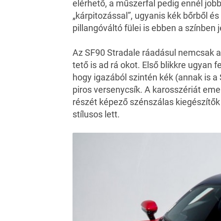
elérhető, a műszerfal pedig ennél jo
„kárpitozással”, ugyanis kék bőrből é
pillangóváltó fülei is ebben a színben
Az SF90 Stradale ráadásul nemcsak a
tető is ad rá okot. Első blikkre ugyan
hogy igazából szintén kék (annak is a S
piros versenycsík. A karosszériát eme
részét képező szénszálas kiegészítők t
stílusos lett.