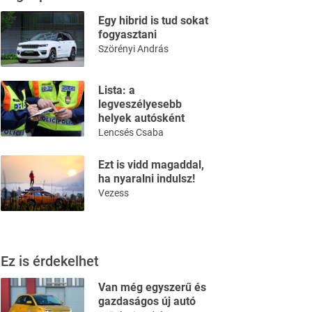
Egy hibrid is tud sokat
fogyasztani
Szörényi András
Lista: a
legveszélyesebb
helyek autósként
Lencsés Csaba
Ezt is vidd magaddal,
ha nyaralni indulsz!
Vezess
Ez is érdekelhet
Van még egyszerű és
gazdaságos új autó