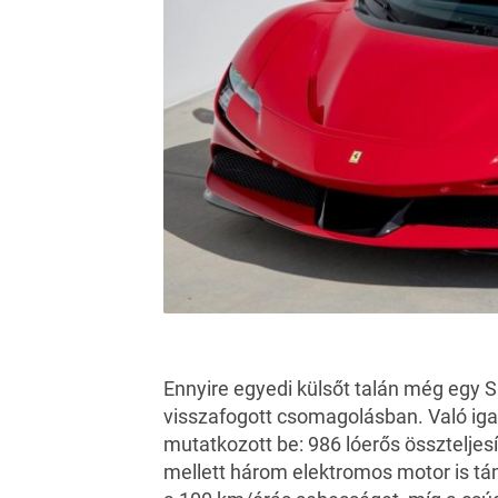
Ennyire egyedi külsőt talán még egy S
visszafogott csomagolásban. Való igaz
mutatkozott be: 986 lóerős összteljesí
mellett három elektromos motor is tám