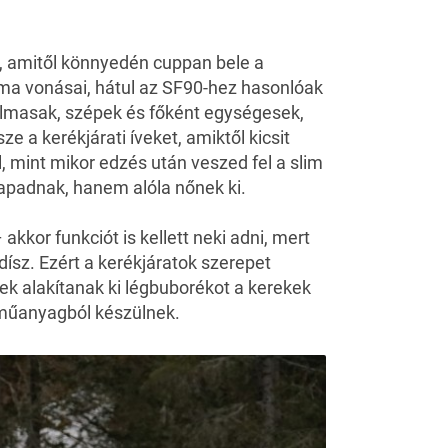
n, amitől könnyedén cuppan bele a
ma vonásai, hátul az SF90-hez hasonlóak
almasak, szépek és főként egységesek,
e a kerékjárati íveket, amiktől kicsit
, mint mikor edzés után veszed fel a slim
 tapadnak, hanem alóla nőnek ki.
akkor funkciót is kellett neki adni, mert
ísz. Ezért a kerékjáratok szerepet
zek alakítanak ki légbuborékot a kerekek
 műanyagból készülnek.