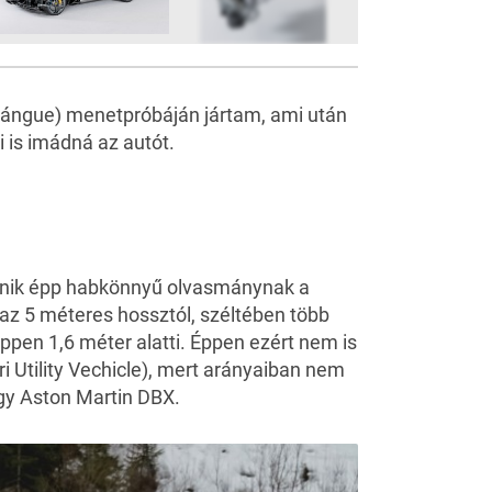
46
FOTÓ
szángue) menetpróbáján jártam, ami után
 is imádná az autót.
 tűnik épp habkönnyű olvasmánynak a
 az 5 méteres hossztól, széltében több
pen 1,6 méter alatti. Éppen ezért nem is
ri Utility Vechicle), mert arányaiban nem
agy
Aston Martin DBX
.