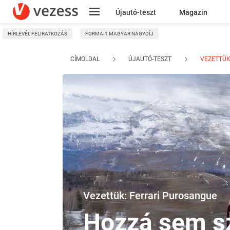
Újautó-teszt
Magazin
HÍRLEVÉL FELIRATKOZÁS
FORMA-1 MAGYAR NAGYDÍJ
Kresz
CÍMOLDAL
ÚJAUTÓ-TESZT
VEZETTÜK
Vezettük: Ferrari Purosangue
Hozzá sem s