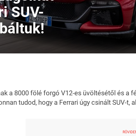
ri SUV-
báltuk!
k a 8000 fölé forgó V12-es üvöltésétől és a 
 onnan tudod, hogy a Ferrari úgy csinált SUV-t
RÖVIDE