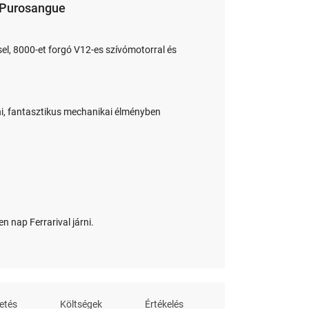
i Purosangue
ssel, 8000-et forgó V12-es szívómotorral és
ni, fantasztikus mechanikai élményben
n nap Ferrarival járni.
etés
Költségek
Értékelés