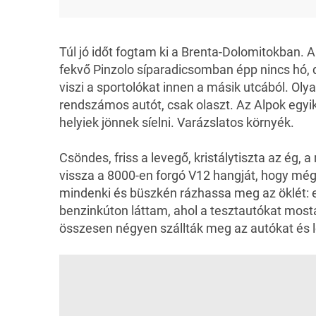
Túl jó időt fogtam ki a Brenta-Dolomitokban. 
fekvő Pinzolo síparadicsomban épp nincs hó, 
viszi a sportolókat innen a másik utcából. Olya
rendszámos autót, csak olaszt. Az Alpok egyik
helyiek jönnek síelni. Varázslatos környék.
Csöndes, friss a levegő, kristálytiszta az ég,
vissza a 8000-en forgó V12 hangját, hogy még a
mindenki és büszkén rázhassa meg az öklét: ez
benzinkúton láttam, ahol a tesztautókat mostá
összesen négyen szállták meg az autókat és 