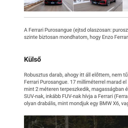
A Ferrari Purosangue (ejtsd olaszosan: puro
szinte biztosan mondhatom, hogy Enzo Ferrari
Külső
Robusztus darab, ahogy itt áll előttem, nem
Ferrari Purosangue. 17 milliméterrel marad el
mint 2 méteren terpeszkedik, magasságban ép
SUV-nak, inkább FUV-nak hívja a Ferrari (Ferra
olyan drabális, mint mondjuk egy BMW X6, v