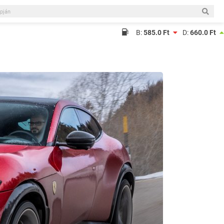
B:
585.0 Ft
D:
660.0 Ft