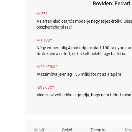
Röviden: Ferrar
MI EZ?
A Ferrari első ötajtós modellje négy teljes értékű ülé
összkerékhajtással.
MIT TUD?
Négy embert alig 4 másodperc alatt 100-ra gyorsíta
füröszteni a sofőrt, és ha kell, belefér egy bicikli is.
MIBE KERÜL?
Átszámítva jelenleg 156 millió forint az alapára.
KINEK JÓ?
Akinek az volt eddig a gondja, hogy nem tudott minde
Külső
Belső
Technika
Vez