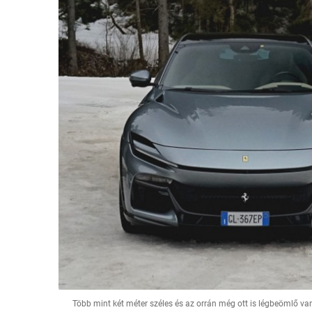
Több mint két méter széles és az orrán még ott is légbeömlő va