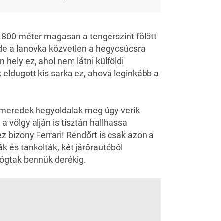
A 800 méter magasan a tengerszint fölött
de a lanovka közvetlen a hegycsúcsra
n hely ez, ahol nem látni külföldi
 eldugott kis sarka ez, ahová leginkább a
 a meredek hegyoldalak meg úgy verik
 völgy alján is tisztán hallhassa
 bizony Ferrari! Rendőrt is csak azon a
k és tankolták, két járőrautóból
lógtak bennük derékig.