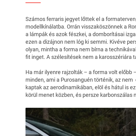
Számos ferraris jegyet lőttek el a formaterve
modellkínálatba. Orrán visszaköszönnek a Ro
a lámpák és azok fészkei, a domborításai izg
ezen a dizájnon nem lóg ki semmi. Kivéve persz
olyan, mintha a forma nem bírna a technikával
fit inget. A szélesítések nem a karosszériára
Ha már ilyenre rajzolták – a forma volt előbb – 
minden, ami a Purosanguén történik, az nem d
kaptak az aerodinamikában, elöl és hátul is e
körül menet közben, és persze karbonszálas