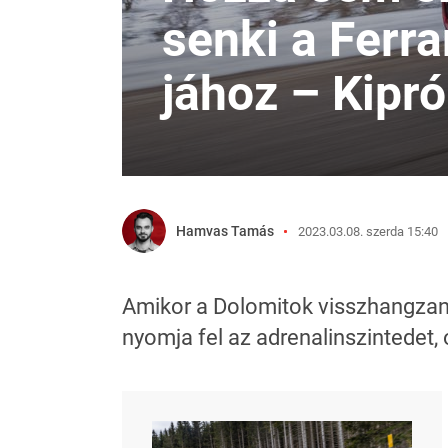
senki a Ferra
jához – Kipró
Hamvas Tamás
2023.03.08. szerda 15:40
Amikor a Dolomitok visszhangzana
nyomja fel az adrenalinszintedet,