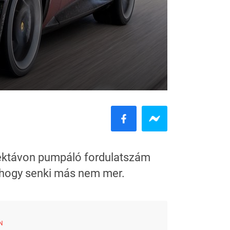
féktávon pumpáló fordulatszám
, ahogy senki más nem mer.
N