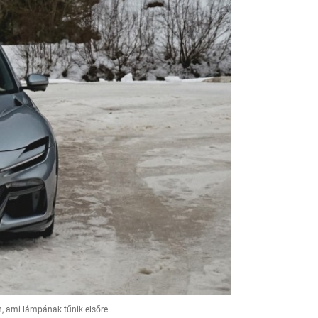
n, ami lámpának tűnik elsőre