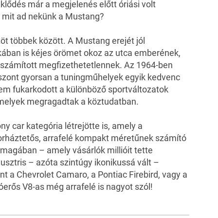
lődés már a megjelenés előtt óriási volt
, mit ad nekünk a Mustang?
öt többek között. A Mustang erejét jól
kában is kéjes örömet okoz az utca emberének,
y számított megfizethetetlennek. Az 1964-ben
iszont gyorsan a tuningműhelyek egyik kedvenc
sem fukarkodott a különböző sportváltozatok
amelyek megragadtak a köztudatban.
 car kategória létrejötte is, amely a
orháztetős, arrafelé kompakt méretűnek számító
 magában – amely vásárlók millióit tette
usztris – azóta szintúgy ikonikussá vált –
nt a
Chevrolet Camaro
, a Pontiac Firebird, vagy a
erős V8-as még arrafelé is nagyot szól!