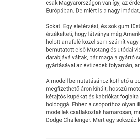
csak Magyarországon van így, az érdek
Európában. De miért is a nagy imádat
Sokat. Egy életérzést, és sok gumifüst
érzékelteti, hogy látványa még Ameri
holott arrafelé közel sem számít vag
bemutatott első Mustang és utódai v
darabjává váltak, bár maga a gyártó 
gyártásával az évtizedek folyamán, 
A modell bemutatásához köthető a pony
megfizethető áron kínált, hosszú mot
kétajtós kupékat és kabriókat foglalta
boldoggá. Ehhez a csoporthoz olyan ill
modellek csatlakoztak hamarosan, mi
Dodge Challenger. Mert egy sokszáz ló