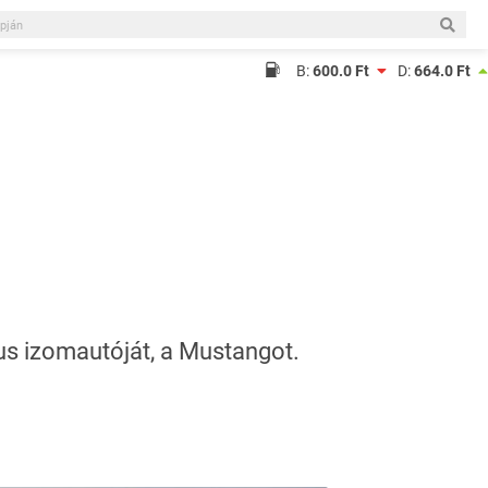
B:
600.0 Ft
D:
664.0 Ft
kus izomautóját, a Mustangot.