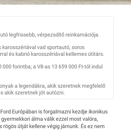
tó legfrissebb, vérpezsdítő reinkarnációja.
k karosszériával vad sportautó, soros
al és kabrió karosszériával kellemes útitárs.
00 forintba; a V8-as 13 659 000 Ft-tól indul
onyak a legendákra, akik szeretnek megfelelő
 akik szeretnek jót autózni.
a Ford Európában is forgalmazni kezdje ikonikus
gyermekkori álma válik ezzel most valóra,
 rögös útját kellene végig járnunk. És ez nem