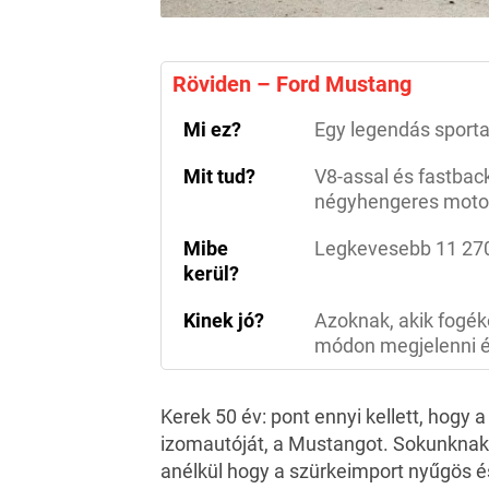
Röviden – Ford Mustang
Mi ez?
Egy legendás sportau
Mit tud?
V8-assal és fastbac
négyhengeres motorr
Mibe
Legkevesebb 11 270 0
kerül?
Kinek jó?
Azoknak, akik fogék
módon megjelenni és
Kerek 50 év: pont ennyi kellett, hogy 
izomautóját, a Mustangot. Sokunknak 
anélkül hogy a szürkeimport nyűgös és