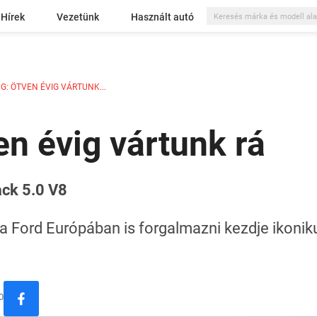
Hírek
Vezetünk
Használt autó
: ÖTVEN ÉVIG VÁRTUNK...
n évig vártunk rá
ack 5.0 V8
y a Ford Európában is forgalmazni kezdje ikoni
0