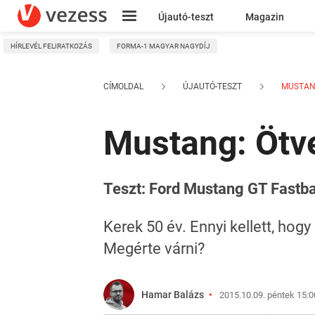
Újautó-teszt
Magazin
HÍRLEVÉL FELIRATKOZÁS
FORMA-1 MAGYAR NAGYDÍJ
Kresz
CÍMOLDAL
ÚJAUTÓ-TESZT
MUSTANG
Mustang: Ötve
Teszt: Ford Mustang GT Fastb
Kerek 50 év. Ennyi kellett, hog
Megérte várni?
Hamar Balázs
2015.10.09. péntek 15:0