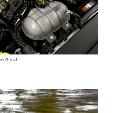
res V8-asból.