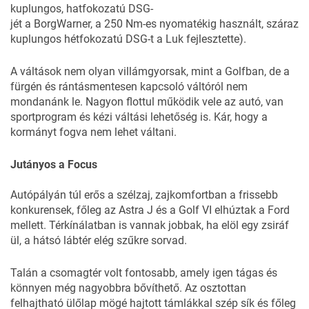
kuplungos, hatfokozatú DSG-
jét a BorgWarner, a 250 Nm-es nyomatékig használt, száraz
kuplungos hétfokozatú DSG-t a Luk fejlesztette).
A váltások nem olyan villámgyorsak, mint a Golfban, de a
fürgén és rántásmentesen kapcsoló váltóról nem
mondanánk le. Nagyon flottul működik vele az autó, van
sportprogram és kézi váltási lehetőség is. Kár, hogy a
kormányt fogva nem lehet váltani.
Jutányos a Focus
Autópályán túl erős a szélzaj, zajkomfortban a frissebb
konkurensek, főleg az Astra J és a Golf VI elhúztak a Ford
mellett. Térkínálatban is vannak jobbak, ha elöl egy zsiráf
ül, a hátsó lábtér elég szűkre sorvad.
Talán a csomagtér volt fontosabb, amely igen tágas és
könnyen még nagyobbra bővíthető. Az osztottan
felhajtható ülőlap mögé hajtott támlákkal szép sík és főleg