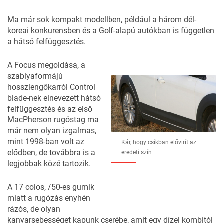
Ma már sok kompakt modellben, például a három dél-
koreai konkurensben és a Golf-alapú autókban is független
a hátsó felfüggesztés.
A Focus megoldása, a
szablyaformájú
hosszlengőkarról
Control
blade-nek
elnevezett hátsó
felfüggesztés és az első
MacPherson
rugóstag ma
már nem olyan izgalmas,
mint 1998-ban volt az
Kár, hogy csíkban elővirít az
elődben, de továbbra is a
eredeti szín
legjobbak közé tartozik.
A 17 colos, /50-es gumik
miatt a rugózás enyhén
rázós, de olyan
kanyarsebességet kapunk cserébe, amit egy dízel kombitól