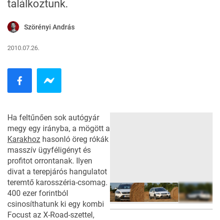
találkoztunk.
Szörényi András
2010.07.26.
Ha feltűnően sok autógyár
megy egy irányba, a mögött a
Karakhoz
hasonló öreg
rókák
masszív ügyféligényt és
profitot orrontanak. Ilyen
divat a terepjárós hangulatot
teremtő karosszéria-csomag.
400 ezer forintból
csinosíthatunk ki egy kombi
Focust az X-Road-szettel,