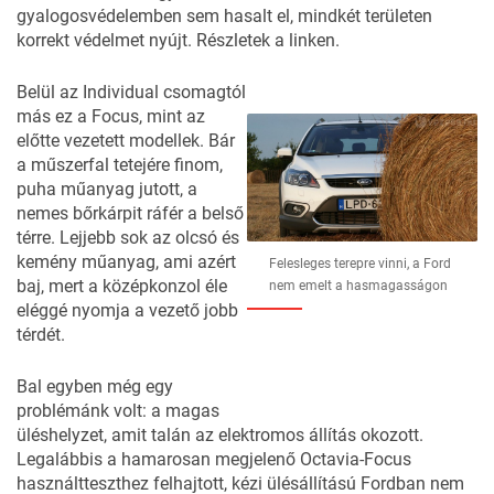
gyalogosvédelemben sem hasalt el, mindkét területen
korrekt védelmet nyújt. Részletek
a linken
.
Belül az Individual csomagtól
más ez a Focus, mint az
előtte vezetett modellek. Bár
a műszerfal tetejére finom,
puha műanyag jutott, a
nemes bőrkárpit ráfér a belső
térre. Lejjebb sok az olcsó és
kemény műanyag, ami azért
Felesleges terepre vinni, a Ford
baj, mert a középkonzol éle
nem emelt a hasmagasságon
eléggé nyomja a vezető jobb
térdét.
Bal egyben még egy
problémánk volt: a magas
üléshelyzet, amit talán az elektromos állítás okozott.
Legalábbis a hamarosan megjelenő Octavia-Focus
használtteszthez felhajtott, kézi ülésállítású Fordban nem