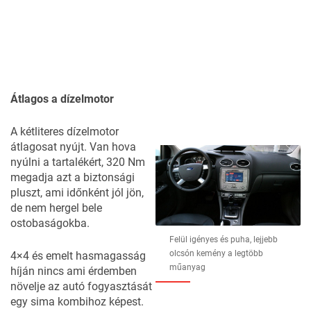
Átlagos a dízelmotor
A kétliteres dízelmotor
átlagosat nyújt. Van hova
nyúlni a tartalékért, 320 Nm
megadja azt a biztonsági
pluszt, ami időnként jól jön,
de nem hergel bele
ostobaságokba.
Felül igényes és puha, lejjebb
olcsón kemény a legtöbb
4×4 és emelt hasmagasság
műanyag
híján nincs ami érdemben
növelje az autó fogyasztását
egy sima kombihoz képest.