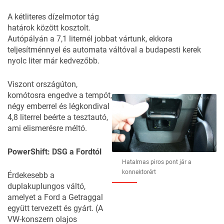
A kétliteres dízelmotor tág
határok között kosztolt.
Autópályán a 7,1 liternél jobbat vártunk, ekkora
teljesítménnyel és automata váltóval a budapesti kerek
nyolc liter már kedvezőbb.
Viszont országúton,
komótosra engedve a tempót,
négy emberrel és légkondival
4,8 literrel beérte a tesztautó,
ami elismerésre méltó.
PowerShift: DSG a Fordtól
Hatalmas piros pont jár a
konnektorért
Érdekesebb a
duplakuplungos váltó,
amelyet a Ford a Getraggal
együtt tervezett és gyárt. (A
VW-konszern olajos