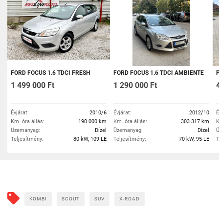
FORD FOCUS 1.6 TDCI FRESH
FORD FOCUS 1.6 TDCI AMBIENTE
F
1 499 000 Ft
1 290 000 Ft
Évjárat:
2010/6
Évjárat:
2012/10
É
Km. óra állás:
190 000 km
Km. óra állás:
303 317 km
K
Üzemanyag:
Dízel
Üzemanyag:
Dízel
Ü
Teljesítmény:
80 kW, 109 LE
Teljesítmény:
70 kW, 95 LE
T
KOMBI
SCOUT
SUV
X-ROAD