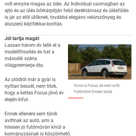
volt ennyire magas az ülés. Az Individual csomagban az
ajtó és az ülés bőrkárpitján felül deréktámasz és ülésfűtés
is jár az elöl ülőknek, továbbá elegáns velúrszőnyeg és
aluszerű kézifékkar-borítás
Jól tartja magát
Lassan három év telik el a
modellfrissítés és hat a
második széria
világpremierje óta.
Az utódról már a gyár is
nyíltan beszél, nem titok,
Koros a Focus, de nem avítt.
Futóműve frissen tartja
hogy a kettes Focus jövő év
elején kifut.
Ennek ellenére sem tűnik
avíttnak az autó, ami a
híresen jó futóművön kívül a
kormányzásnak is köszönhető.