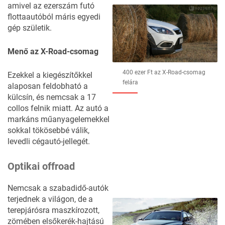
32
FOTÓ
amivel az ezerszám futó
flottaautóból máris egyedi
gép születik.
Menő az X-Road-csomag
400 ezer Ft az X-Road-csomag
Ezekkel a kiegészítőkkel
felára
alaposan feldobható a
külcsín, és nemcsak a 17
collos felnik miatt. Az autó a
markáns műanyagelemekkel
sokkal tökösebbé válik,
levedli cégautó-jellegét.
Optikai offroad
Nemcsak a szabadidő-autók
terjednek a világon, de a
terepjárósra
maszkírozott,
zömében elsőkerék-hajtású