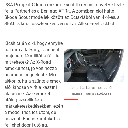
PSA Peugeot Citroën önzáró első differenciálművel vértezte
fel a Partnert és a Berlingo XTR-t. A zömében elöl hajtó
Skoda Scout modellek között az
Octaviából van 4×4-es
, a
SEAT is kínál összkerekes verziót az
Altea Freetrackből
.
Kicsit talán ciki, hogy ennyire
hat rám a látvány, ráadásul
majdnem félmillióba fáj, de
mit tehetek? Az X-Road
remekül fest, jó volt hozzá
odamenni reggelente. Még
akkor is, ha a szürke elemek
alól kínosan virít a kasztni
Jól tart és kényelmes, de túl
alapszíne. Az elemeket
magasan van a vezetőülés
utólag szerelik fel a
márkakereskedésekben, ezért
a modellfrissítés utáni, de
használt Focus kombikat is
fel lehet dobni utólag.