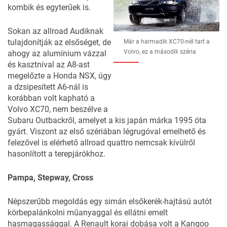
kombik és egyterűek is.
Sokan az
allroad Audiknak
tulajdonítják az elsőséget, de
Már a harmadik XC70-nél tart a
Volvo, ez a második széria
ahogy az alumínium vázzal
és kasztnival az A8-ast
megelőzte a Honda NSX, úgy
a dzsipesített A6-nál is
korábban volt kapható a
Volvo XC70, nem beszélve a
Subaru Outbackről, amelyet a kis japán márka 1995 óta
gyárt. Viszont az első szériában légrugóval emelhető és
felezővel is elérhető allroad quattro nemcsak kívülről
hasonlított a terepjárókhoz.
Pampa, Stepway, Cross
Népszerűbb megoldás egy simán
elsőkerék-hajtású
autót
körbepalánkolni műanyaggal és ellátni emelt
hasmagassággal. A Renault korai dobása volt a Kangoo