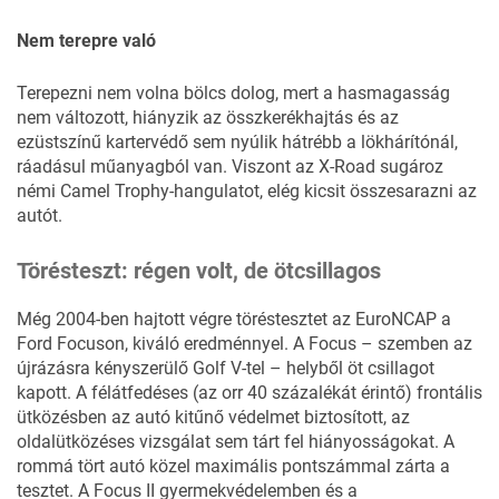
Nem terepre való
Terepezni nem volna bölcs dolog, mert a hasmagasság
nem változott, hiányzik az összkerékhajtás és az
ezüstszínű kartervédő sem nyúlik hátrébb a lökhárítónál,
ráadásul műanyagból van. Viszont az X-Road sugároz
némi Camel Trophy-hangulatot, elég kicsit összesarazni az
autót.
Törésteszt: régen volt, de ötcsillagos
Még 2004-ben hajtott végre töréstesztet az EuroNCAP a
Ford Focuson, kiváló eredménnyel. A Focus – szemben az
újrázásra kényszerülő Golf V-tel – helyből öt csillagot
kapott. A félátfedéses (az orr 40 százalékát érintő) frontális
ütközésben az autó kitűnő védelmet biztosított, az
oldalütközéses vizsgálat sem tárt fel hiányosságokat. A
rommá tört autó közel maximális pontszámmal zárta a
tesztet. A Focus II gyermekvédelemben és a