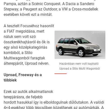
Pampa, aztán a Scénic Conquest. A Dacia a
Sandero
Stepway
, a Peugeot az
Outdoor
, a VW a
Cross-modellek
esetében követi ezt a mintát.
A tesztelt Focuséhoz hasonlít
a FIAT megoldása, mert
náluk sem volt szó
összkerékhajtásról és ők is
egy alsó középkategóriás
kombiból, a Stilo
Multiwagonból faragtak
álterepjárót,
Uproad
néven.
Hazánkban nem volt kapható
Uproad a Stilo Multi Wagonból
Uproad, Freeway és a
többiek
Ezek az autók alkalmatlanok
terepjárásra, de feljebb
hordott hasukkal így is elboldogulnak dűlőutakon. A valódi
4×4-esekhez több lépcsőben közelítenek az autómárkák. A