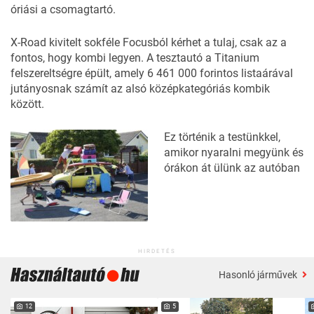
óriási a csomagtartó.
X-Road kivitelt sokféle Focusból kérhet a tulaj, csak az a
fontos, hogy kombi legyen. A tesztautó a Titanium
felszereltségre épült, amely 6 461 000 forintos listaárával
jutányosnak számít az alsó középkategóriás kombik
között.
Ez történik a testünkkel,
amikor nyaralni megyünk és
órákon át ülünk az autóban
HIRDETÉS
Hasonló járművek
12
5