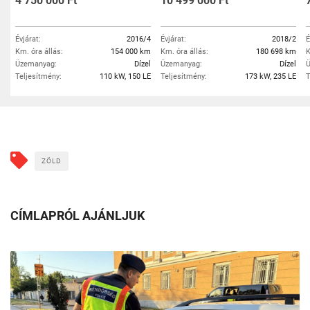
4 750 000 Ft
10 499 000 Ft
Évjárat:
2016/4
Évjárat:
2018/2
É
Km. óra állás:
154 000 km
Km. óra állás:
180 698 km
K
Üzemanyag:
Dízel
Üzemanyag:
Dízel
Ü
Teljesítmény:
110 kW, 150 LE
Teljesítmény:
173 kW, 235 LE
T
ZÖLD
CÍMLAPRÓL AJÁNLJUK