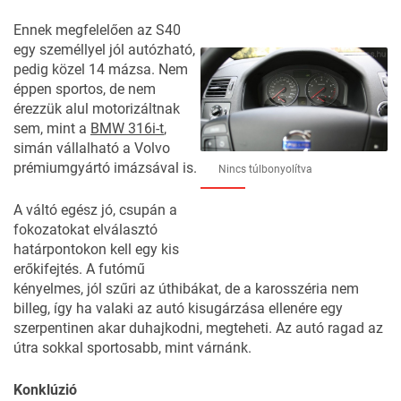
Ennek megfelelően az S40
egy személlyel jól autózható,
pedig közel 14 mázsa. Nem
éppen sportos, de nem
érezzük alul motorizáltnak
sem, mint a
BMW 316i-t
,
simán vállalható a Volvo
prémiumgyártó imázsával is.
Nincs túlbonyolítva
A váltó egész jó, csupán a
fokozatokat elválasztó
határpontokon kell egy kis
erőkifejtés. A futómű
kényelmes, jól szűri az úthibákat, de a karosszéria nem
billeg, így ha valaki az autó kisugárzása ellenére egy
szerpentinen akar duhajkodni, megteheti. Az autó ragad az
útra sokkal sportosabb, mint várnánk.
Konklúzió