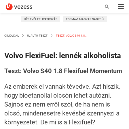
HÍRLEVÉL FELIRATKOZÁS
FORMA-1 MAGYAR NAGYDÍJ
CÍMOLDAL
ÚJAUTÓ-TESZT
TESZT: VOLVO S40 1.8...
Volvo FlexiFuel: lennék alkoholista
Teszt: Volvo S40 1.8 Flexifuel Momentum
Az emberek el vannak tévedve. Azt hiszik,
hogy bioetanollal olcsón lehet autózni.
Sajnos ez nem erről szól, de ha nem is
olcsó, mindenesetre kevésbé szennyezi a
környezetet. De mi is a Flexifuel?