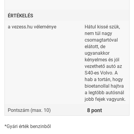
ÉRTÉKELÉS
a vezess.hu véleménye
Hátul kissé szük,
nem túl nagy
csomagtartóval
elátott, de
ugyanakkor
kényelmes és jól
vezethető autó az
S40-es Volvo. A
hab a tortán, hogy
bioetanollal hajtva
a legtöbb autósnál
jobb fejek vagyunk.
8 pont
Pontszám (max. 10)
*Gyári érték benzinből