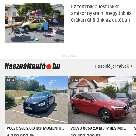
Ez történik a testünkkel,
amikor nyaralni megyünk és
órákon át ülünk az autóban
HIRDETÉS
Hasonló járművek
12
12
VOLVO S60 2.0 D [D3] MOMENTUM GEARTRONIC MAGYAR!LEINFORMÁLHATÓ KM FUTÁSSAL!MÁRKASZERVIZES! NAVIGÁCIÓ-TOLATÓ KAMERA-TEMPOM
VOLVO XC60 2.0 [B5] MHEV MOMENTUM PRO AWD GEARTRONIC MAGYARORSZÁGI! AUTOMATA!PANORÁMA ÜVEGTETŐ! GYÁRI FÉNYEZÉS!
VOLV