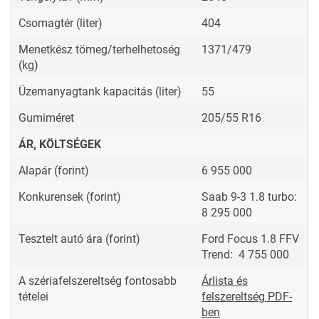
Csomagtér (liter)
404
Menetkész tömeg/terhelhetoség
1371/479
(kg)
Üzemanyagtank kapacitás (liter)
55
Gumiméret
205/55 R16
ÁR, KÖLTSÉGEK
Alapár (forint)
6 955 000
Konkurensek (forint)
Saab 9-3 1.8 turbo:
8 295 000
Tesztelt autó ára (forint)
Ford Focus 1.8 FFV
Trend: 4 755 000
A szériafelszereltség fontosabb
Árlista és
tételei
felszereltség PDF-
ben