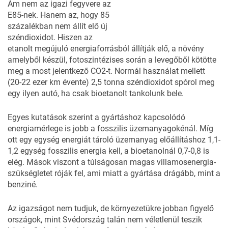
Ám nem az igazi fegyvere az
E85-nek. Hanem az, hogy 85
százalékban nem állít elő új
széndioxidot. Hiszen az
etanolt megújuló energiaforrásból állítják elő, a növény
amelyből készül, fotoszintézises során a levegőből kötötte
meg a most jelentkező CO2-t. Normál használat mellett
(20-22 ezer km évente) 2,5 tonna széndioxidot spórol meg
egy ilyen autó, ha csak bioetanolt tankolunk bele.
Egyes kutatások szerint a gyártáshoz kapcsolódó
energiamérlege is jobb a fosszilis üzemanyagokénál. Míg
ott egy egység energiát tároló üzemanyag előállításhoz 1,1-
1,2 egység fosszilis energia kell, a bioetanolnál 0,7-0,8 is
elég. Mások viszont a túlságosan magas villamosenergia-
szükségletet róják fel, ami miatt a gyártása drágább, mint a
benziné.
Az igazságot nem tudjuk, de környezetükre jobban figyelő
országok, mint Svédország talán nem véletlenül teszik