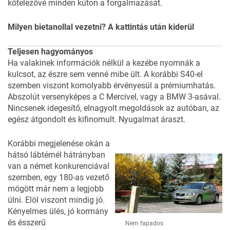
kötelezővé minden kúton a forgalmazását.
Milyen bietanollal vezetni? A kattintás után kiderül
Teljesen hagyományos
Ha valakinek információk nélkül a kezébe nyomnák a
kulcsot, az észre sem venné mibe ült. A korábbi S40-el
szemben viszont komolyabb érvényesül a prémiumhatás.
Abszolút versenyképes a C Mercivel, vagy a BMW 3-asával.
Nincsenek idegesítő, elnagyolt megoldások az autóban, az
egész átgondolt és kifinomult. Nyugalmat áraszt.
Korábbi megjelenése okán a
hátsó lábtérnél hátrányban
van a német konkurenciával
szemben, egy 180-as vezető
mögött már nem a legjobb
ülni. Elöl viszont mindig jó.
Kényelmes ülés, jó kormány
és ésszerű
Nem fapados