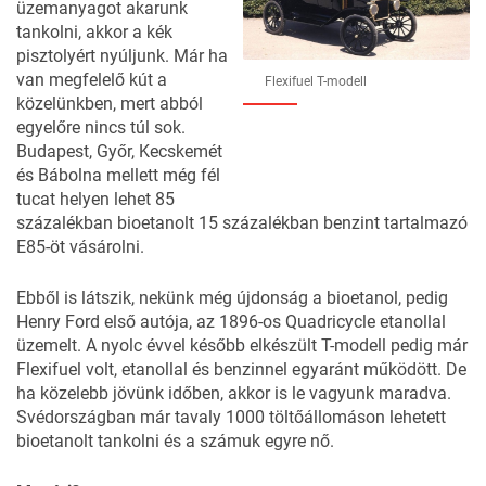
üzemanyagot akarunk
tankolni, akkor a kék
pisztolyért nyúljunk. Már ha
van megfelelő kút a
Flexifuel T-modell
közelünkben, mert abból
egyelőre nincs túl sok.
Budapest, Győr, Kecskemét
és Bábolna mellett még fél
tucat helyen lehet 85
százalékban bioetanolt 15 százalékban benzint tartalmazó
E85-öt vásárolni.
Ebből is látszik, nekünk még újdonság a bioetanol, pedig
Henry Ford első autója, az 1896-os Quadricycle etanollal
üzemelt. A nyolc évvel később elkészült T-modell pedig már
Flexifuel volt, etanollal és benzinnel egyaránt működött. De
ha közelebb jövünk időben, akkor is le vagyunk maradva.
Svédországban már tavaly 1000 töltőállomáson lehetett
bioetanolt tankolni és a számuk egyre nő.