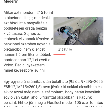
Megéri?
Mikor azt mondom 215 forint
a bioetanol literje, mindenki
azt hiszi, itt a megváltás a
bődületesen drága benzin
kiváltására. Sajnos az
emberek el vannak tévedve. A
benzinnel szemben ugyanis
bietanolból nem kilencet,
215 Ft/liter
hanem három literrel többet,
pontosabban 12,1-et evett a
Volvo. Pedig igyekeztem
minél kevesebbre levinni.
Egy egyszerű számítás után belátható (95-ös: 9×295=2655
E85:12,1×215=2601,5) nem jövünk ki sokkal olcsóbban és
akkor azzal még nem is számoltam, hogy netán keresünk
egy olyan kutat, ahol 5 forinttal olcsóbban is kapunk
benzint. Ehhez jön még a Flexifuel modell 105 ezer forintos