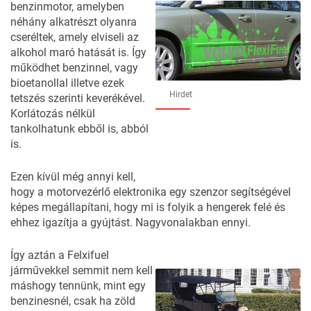
benzinmotor, amelyben
néhány alkatrészt olyanra
cseréltek, amely elviseli az
alkohol maró hatását is. Így
működhet benzinnel, vagy
bioetanollal illetve ezek
Hirdet
tetszés szerinti keverékével.
Korlátozás nélkül
tankolhatunk ebből is, abból
is.
Ezen kívül még annyi kell,
hogy a motorvezérlő elektronika egy szenzor segítségével
képes megállapítani, hogy mi is folyik a hengerek felé és
ehhez igazítja a gyújtást. Nagyvonalakban ennyi.
Így aztán a Felxifuel
járművekkel semmit nem kell
máshogy tennünk, mint egy
benzinesnél, csak ha zöld