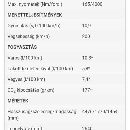
Max. nyomaték (Nm/ford.)
165/4000
MENETTELJESÍTMÉNYEK
Gyorsulás (s, 0-100 km/h)
10,9
Végsebesség (km/h)
200
FOGYASZTÁS
Város (l/100 km)
10.3*
Lakott területen kívül (l/100 km)
5,8*
Vegyes (l/100 km)
7,4*
CO
kibocsátás (g/km)
177*
2
MÉRETEK
Hosszúság/szélesség/magasság
4476/1770/1454
(mm)
Tengelytáv (mm)
2640