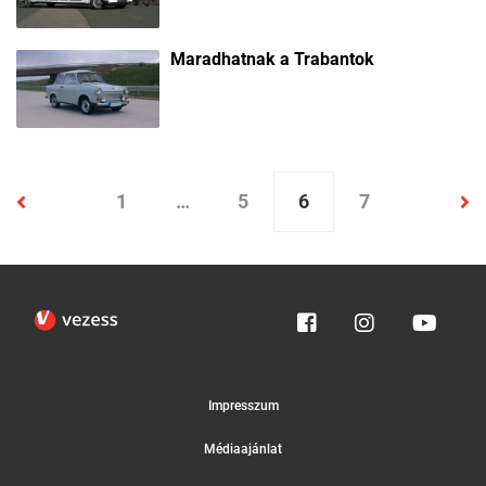
Maradhatnak a Trabantok
1
…
5
6
7
Impresszum
Médiaajánlat