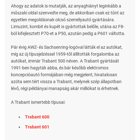
Ahogy az adatok is mutatják, az anyaghiányt leginkább a
műszaki oldal szenvedte meg, de akkoriban csak ez tűnt az
egyetlen megoldásnak olcsó személyautó gyártására.
Limuzint, kombit és kupét is gyártottak belőle, utána az F8-
ból kifejlesztett P70-et a P50, azután pedig a P601 váltotta.
Pár évig AWZ- és Sachsenring-logóval látták el az autókat,
míg az új típusjelzéssel 1959-től állították forgalomba az
autókat, immár Trabant 500 néven. A Trabant gyártását
1991-ben hagyták abba, és bár később elektromos
koncepcióautó formájában még megjelent, hivatalosan
azóta sem tért vissza a Trabant, melynek szép állapotban
lévő, régi példányai manapság akár milliókat is érhetnek.
A Trabant ismertebb típusai:
Trabant 600
Trabant 601