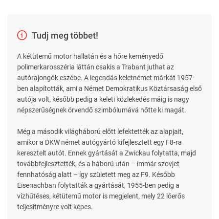
Tudj meg többet!
A kétütemű motor hallatán és a hőre keményedő
polimerkarosszéria láttán csakis a Trabant juthat az
autórajongók eszébe. A legendás keletnémet márkát 1957-
ben alapították, ami a Német Demokratikus Köztársaság első
autója volt, később pedig a keleti közlekedés máig is nagy
népszerűségnek örvendő szimbólumává nőtte ki magát.
Még a második világháború előtt lefektették az alapjait,
amikor a DKW német autógyártó kifejlesztett egy F8-ra
keresztelt autót. Ennek gyártását a Zwickau folytatta, majd
továbbfejlesztették, és a háború után – immár szovjet
fennhatóság alatt – így született meg az F9. Később
Eisenachban folytatták a gyártását, 1955-ben pedig a
vízhűtéses, kétütemű motor is megjelent, mely 22 lóerős
teljesítményre volt képes.