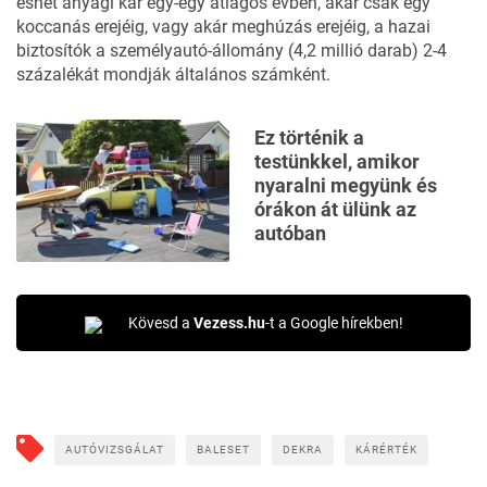
eshet anyagi kár egy-egy átlagos évben, akár csak egy
koccanás erejéig, vagy akár meghúzás erejéig, a hazai
biztosítók a személyautó-állomány (4,2 millió darab) 2-4
százalékát mondják általános számként.
Ez történik a
testünkkel, amikor
nyaralni megyünk és
órákon át ülünk az
autóban
Kövesd a
Vezess.hu
-t a Google hírekben!
AUTÓVIZSGÁLAT
BALESET
DEKRA
KÁRÉRTÉK