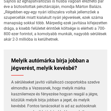
Sajnos az éghajlatváltozás is húsba vágóan érezhető pár
éve a biztosítottak pénztárcáján, mondja Márton Balázs.
„Régebben egy-egy nyári időszakra voltak jellemzőek a
szupercellák miatt kialakult nyári jégverések, ezek száma
manapság sokkal több. Márpedig ezek javítása kifejezetten
drága, a kisebb felületet érintőek költsége is elérheti a 700-
800 ezer forintot, a komolyabb munkák, nagyobb sérülések
akár 2-3 millióba is kerülhetnek.
Melyik autómárka bírja jobban a
jégverést, melyik kevésbé?
A sérüléseket javító vállalkozó csoportokba szedve
elmondta a Vezessnek, hogy melyik márka
kasznilemeze és fényezése hogyan reagál a jégre,
közülük
melyik bírja jobban a jeget, és melyik
kevésbé
. Fontos tanácsokat is ad az autósoknak