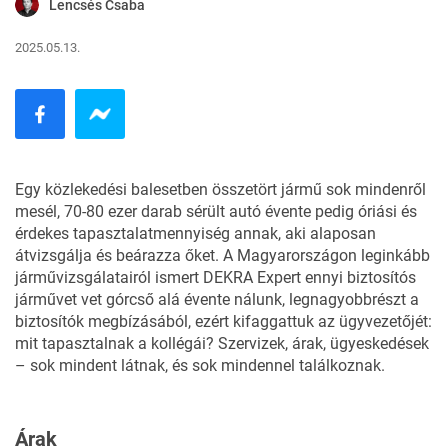
Lencsés Csaba
2025.05.13.
Egy közlekedési balesetben összetört jármű sok mindenről
mesél, 70-80 ezer darab sérült autó évente pedig óriási és
érdekes tapasztalatmennyiség annak, aki alaposan
átvizsgálja és beárazza őket. A Magyarországon leginkább
járművizsgálatairól
ismert DEKRA Expert ennyi biztosítós
járművet vet górcső alá évente nálunk, legnagyobbrészt a
biztosítók megbízásából, ezért kifaggattuk az ügyvezetőjét:
mit tapasztalnak a kollégái? Szervizek, árak, ügyeskedések
– sok mindent látnak, és sok mindennel találkoznak.
Árak