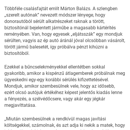
Többféle csalásfajtát említ Márton Balázs. A szlengben
„szerelt autónak” nevezett módszer lényege, hogy
donorautóból sérült alkatrészeket raknak a törött,
biztosítónál bejelentett járműbe a magasabb kártérítés
reményében. Van, hogy egyesek „eljátsszák” egy mondjuk
sérülten, vagyis az ép autó áránál jóval olcsóbban vásárolt,
törött jármű balesetét, így próbálva pénzt kihúzni a
biztosítóból.
Ezekkel a bűncselekményekkel ellentétben sokkal
gyakoribb, amikor a kispénzű átlagemberek próbálnak meg
ügyeskedni egy-egy korábbi sérülés kifizettetésével.
Mondjuk, amikor szembesülnek vele, hogy az idősebb,
ezért olcsó autójuk értékéhez képest jelentős kiadás lenne
a fényezés, a szélvédőcsere, vagy akár egy jégkár
megjavíttatása.
„Miután szembesülnek a rendkívül magas javítási
költségekkel, számolnak, és azt adja ki nekik a matek, hogy