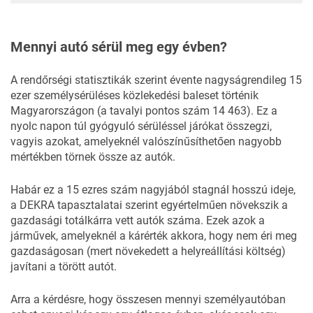
Mennyi autó sérül meg egy évben?
A rendőrségi statisztikák szerint évente nagyságrendileg 15
ezer személysérüléses közlekedési baleset történik
Magyarországon (a tavalyi pontos szám 14 463). Ez a
nyolc napon túl gyógyuló sérüléssel járókat összegzi,
vagyis azokat, amelyeknél valószínűsíthetően nagyobb
mértékben törnek össze az autók.
Habár ez a 15 ezres szám nagyjából stagnál hosszú ideje,
a DEKRA tapasztalatai szerint egyértelműen növekszik a
gazdasági totálkárra vett autók száma. Ezek azok a
járművek, amelyeknél a kárérték akkora, hogy nem éri meg
gazdaságosan (mert növekedett a helyreállítási költség)
javítani a törött autót.
Arra a kérdésre, hogy összesen mennyi személyautóban