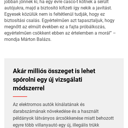
jobban jönnek ki, ha egy évre casco-t kötnek a sérült
autójukra, majd a biztosító kifizeti így nekik a javítást.
Egyesek közülük nem is feltétlenül tudják, hogy ez
biztosítási csalás. Egyértelműen azt tapasztaljuk, hogy
megnőtt az elmúlt években ez a fajta próbálkozás,
egyértelműen csökkent ebben az értelemben a morál” –
mondja Márton Balázs.
Akár milliós összeget is lehet
spórolni egy új vizsgálati
módszerrel
Az elektromos autók kínálatának és
darabszámának növekedése és a használt
példányok látványos árcsökkenése miatt behozott
egyre több villanyautó egy új,
illegális trükk