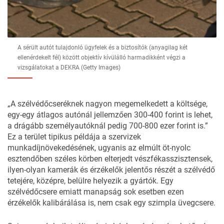
A sérült autót tulajdonló ügyfelek és a biztosítók (anyagilag két
ellenérdekelt fél) között objektív kívülálló harmadikként végzi a
vizsgálatokat a DEKRA (Getty Images)
„A szélvédőcseréknek nagyon megemelkedett a költsége,
egy-egy átlagos autónál jellemzően 300-400 forint is lehet,
a drágább személyautóknál pedig 700-800 ezer forint is.”
Ez a terület tipikus példája a szervizek
munkadíjnövekedésének, ugyanis az elmúlt öt-nyolc
esztendőben széles körben elterjedt vészfékasszisztensek,
ilyen-olyan kamerák és érzékelők jelentős részét a szélvédő
tetejére, középre, belülre helyezik a gyártók. Egy
szélvédőcsere emiatt manapság sok esetben ezen
érzékelők kalibárálása is, nem csak egy szimpla üvegcsere.