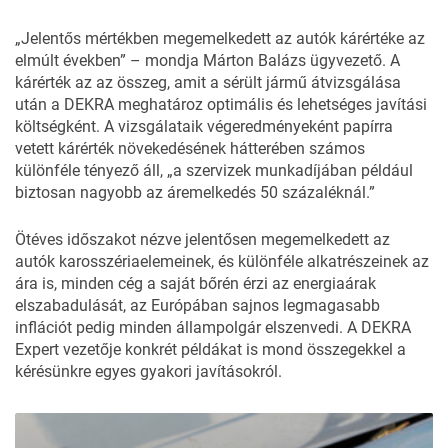
„Jelentős mértékben megemelkedett az autók kárértéke az
elmúlt években” – mondja Márton Balázs ügyvezető. A
kárérték az az összeg, amit a sérült jármű átvizsgálása
után a DEKRA meghatároz optimális és lehetséges javítási
költségként. A vizsgálataik végeredményeként papírra
vetett kárérték növekedésének hátterében számos
különféle tényező áll, „a szervizek munkadíjában például
biztosan nagyobb az áremelkedés 50 százaléknál.”
Ötéves időszakot nézve jelentősen megemelkedett az
autók karosszériaelemeinek, és különféle alkatrészeinek az
ára is, minden cég a saját bőrén érzi az energiaárak
elszabadulását, az Európában sajnos legmagasabb
inflációt pedig minden állampolgár elszenvedi. A DEKRA
Expert vezetője konkrét példákat is mond összegekkel a
kérésünkre egyes gyakori javításokról.