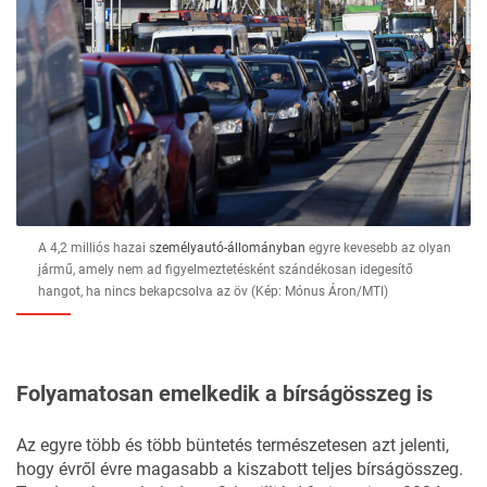
A 4,2 milliós hazai s
zemélyautó-állományban
egyre kevesebb az olyan
jármű, amely nem ad figyelmeztetésként szándékosan idegesítő
hangot, ha nincs bekapcsolva az öv (Kép: Mónus Áron/MTI)
Folyamatosan emelkedik a bírságösszeg is
Az egyre több és több büntetés természetesen azt jelenti,
hogy évről évre magasabb a kiszabott teljes bírságösszeg.