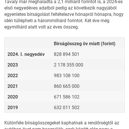
Tavaly már meghaladta a 2,1 milliárd forintot is, a 2024-es
első negyedéves adatból pedig az következik nagyjából
egyenletes bírságolást feltételezve hónapról hónapra, hogy
idén túllépheti a hárommilliárd forintot. Két éve még
egymilliárd alatt volt az éves összeg.
Bírságösszeg öv miatt (forint)
2024. I. negyedév
828 894 501
2023
2 178 355 000
2022
983 108 100
2021
860 665 000
2020
671 586 102
2019
632 011 502
Különféle bírságösszegeket kaphatnak a rendőrségtől az