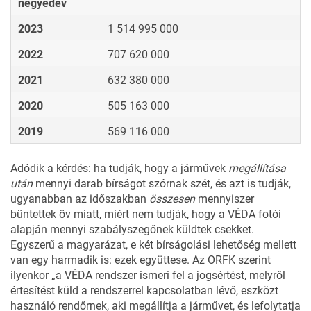
negyedév
2023
1 514 995 000
2022
707 620 000
2021
632 380 000
2020
505 163 000
2019
569 116 000
Adódik a kérdés: ha tudják, hogy a járművek
megállítása
után
mennyi darab bírságot szórnak szét, és azt is tudják,
ugyanabban az időszakban
összesen
mennyiszer
büntettek öv miatt, miért nem tudják, hogy a VÉDA fotói
alapján mennyi szabályszegőnek küldtek csekket.
Egyszerű a magyarázat, e két bírságolási lehetőség mellett
van egy harmadik is: ezek együttese. Az ORFK szerint
ilyenkor „a VÉDA rendszer ismeri fel a jogsértést, melyről
értesítést küld a rendszerrel kapcsolatban lévő, eszközt
használó rendőrnek, aki megállítja a járművet, és lefolytatja