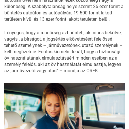
autóban övet nem használók, ezek között elég nagy a
különbség. A szabálytalanság helye szerint 26 ezer forint a
büntetés autóúton és autópályán, 19 500 forint lakott
területen kívül és 13 ezer forint lakott területen belül.
Lényeges, hogy a rendőrség azt bünteti, aki nincs bekötve,
vagyis „a bírságot, a jogsértés elkövetéséért felelőssé
tehető személynek – járművezetőnek, utazó személynek –
kell megfizetnie. Fontos kiemelni tehát, hogy a biztonsági
öv használatának elmulasztásáért minden esetben az a
személy felelős, aki az öv használatát elmulasztja, legyen
az járművezető vagy utas” – mondja az ORFK.