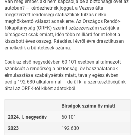
Van még ember, aki nem kapcsolja be a biztonsági övet az
autóban? – kérdezhetnék joggal, a Vezess által
megszerzett rendőrségi statisztikák túlzás nélkül
meghökkentő választ adnak erre. Az Országos Rendőr-
főkapitányság (
ORFK
) szerint százezerszám szórják a
bírságokat csak emiatt, idén több milliárd forint lehet a
kiszabott éves összeg. Ráadásul évről évre drasztikusan
emelkedik a büntetések száma.
Csak az első negyedévben 60 101 esetben alkalmazott
szankciót a rendőrség a biztonsági öv használatának
elmulasztása szabálysértés miatt, tavaly egész évben
pedig 192 630 alkalommal – derül ki a szerkesztőségünk
által az ORFK-tól kikért adatokból.
Bírságok száma öv miatt
2024. I. negyedév
60 101
2023
192 630