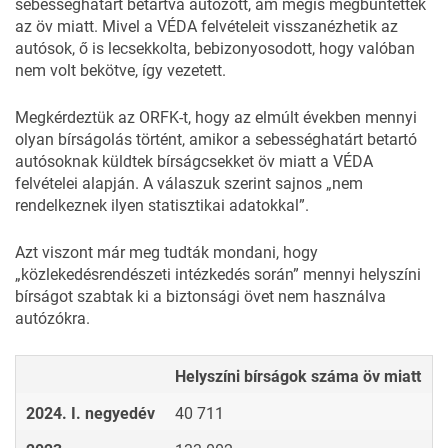
sebességhatárt betartva autózott, ám mégis megbüntették
az öv miatt. Mivel a VÉDA felvételeit visszanézhetik az
autósok, ő is lecsekkolta, bebizonyosodott, hogy valóban
nem volt bekötve, így vezetett.
Megkérdeztük az ORFK-t, hogy az elmúlt években mennyi
olyan bírságolás történt, amikor a sebességhatárt betartó
autósoknak küldtek bírságcsekket öv miatt a VÉDA
felvételei alapján. A válaszuk szerint sajnos „nem
rendelkeznek ilyen statisztikai adatokkal”.
Azt viszont már meg tudták mondani, hogy
„közlekedésrendészeti intézkedés során” mennyi helyszíni
bírságot szabtak ki a biztonsági övet nem használva
autózókra.
Helyszíni bírságok száma öv miatt
2024. I. negyedév
40 711