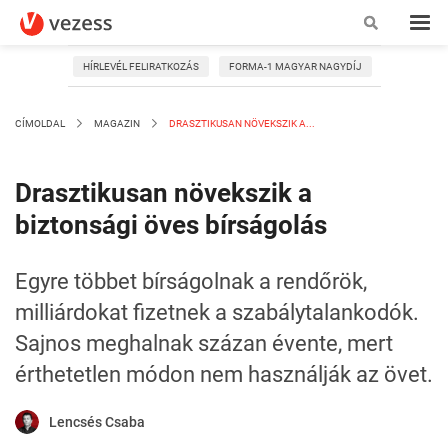
HÍRLEVÉL FELIRATKOZÁS
FORMA-1 MAGYAR NAGYDÍJ
CÍMOLDAL
MAGAZIN
DRASZTIKUSAN NÖVEKSZIK A...
Drasztikusan növekszik a
biztonsági öves bírságolás
Egyre többet bírságolnak a rendőrök,
milliárdokat fizetnek a szabálytalankodók.
Sajnos meghalnak százan évente, mert
érthetetlen módon nem használják az övet.
Lencsés Csaba