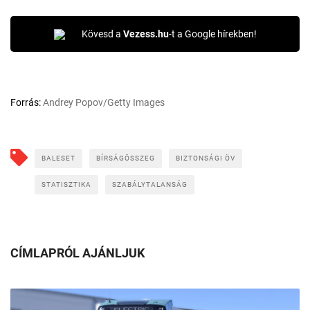
Kövesd a
Vezess.hu
-t a Google hírekben!
Forrás:
Andrey Popov/Getty Images
BALESET
BÍRSÁGÖSSZEG
BIZTONSÁGI ÖV
STATISZTIKA
SZABÁLYTALANSÁG
CÍMLAPRÓL AJÁNLJUK