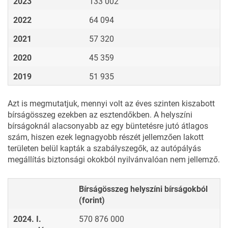
2023
133 002
2022
64 094
2021
57 320
2020
45 359
2019
51 935
Azt is megmutatjuk, mennyi volt az éves szinten kiszabott
bírságösszeg ezekben az esztendőkben. A helyszíni
bírságoknál alacsonyabb az egy büntetésre jutó átlagos
szám, hiszen ezek legnagyobb részét jellemzően lakott
területen belül kapták a szabályszegők, az autópályás
megállítás biztonsági okokból nyilvánvalóan nem jellemző.
Bírságösszeg helyszíni bírságokból
(forint)
2024. I.
570 876 000