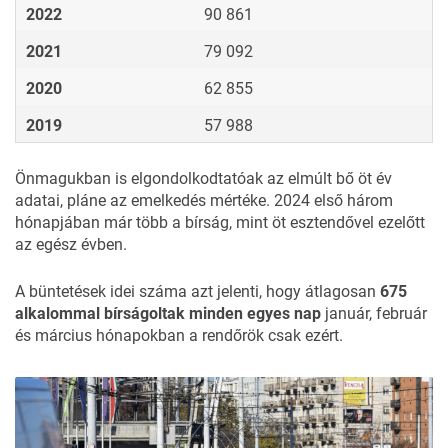
2022
90 861
2021
79 092
2020
62 855
2019
57 988
Önmagukban is elgondolkodtatóak az elmúlt bő öt év
adatai, pláne az emelkedés mértéke. 2024 első három
hónapjában már több a bírság, mint öt esztendővel ezelőtt
az egész évben.
A büntetések idei száma azt jelenti, hogy átlagosan
675
alkalommal bírságoltak minden egyes nap
január, február
és március hónapokban a rendőrök csak ezért.