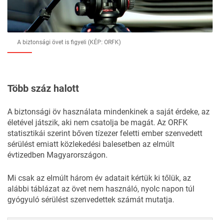
A biztonsági övet is figyeli (KÉP: ORFK)
Több száz halott
A biztonsági öv használata mindenkinek a saját érdeke, az
életével játszik, aki nem csatolja be magát. Az ORFK
statisztikái szerint bőven tízezer feletti ember szenvedett
sérülést emiatt közlekedési balesetben az elmúlt
évtizedben Magyarországon.
Mi csak az elmúlt három év adatait kértük ki tőlük, az
alábbi táblázat az övet nem használó, nyolc napon túl
gyógyuló sérülést szenvedettek számát mutatja.