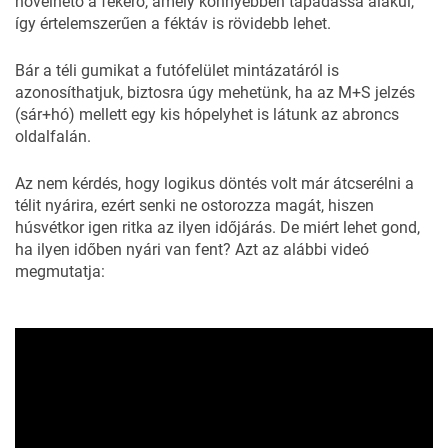
növelhető a fékerő, amely könnyebben tapadássá alakul,
így értelemszerűen a féktáv is rövidebb lehet.
Bár a téli gumikat a futófelület mintázatáról is
azonosíthatjuk, biztosra úgy mehetünk, ha az M+S jelzés
(sár+hó) mellett egy kis hópelyhet is látunk az abroncs
oldalfalán.
Az nem kérdés, hogy logikus döntés volt már átcserélni a
télit nyárira, ezért senki ne ostorozza magát, hiszen
húsvétkor igen ritka az ilyen időjárás. De miért lehet gond,
ha ilyen időben nyári van fent? Azt az alábbi videó
megmutatja: