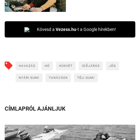
Kövesd a
Vezess.hu
-t a Google hírekben!
HAVAZÁS
HÓ
HÚSVÉT
IDŐJÁRÁS
JÉG
NYÁRI GUMI
TANÁCSOK
TÉLI GUMI
CÍMLAPRÓL AJÁNLJUK