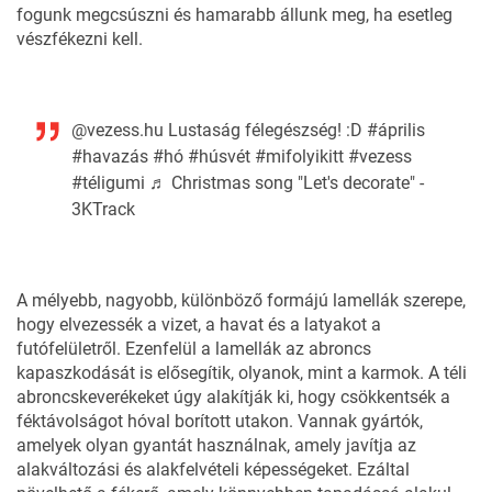
fogunk megcsúszni és hamarabb állunk meg, ha esetleg
vészfékezni kell.
@vezess.hu
Lustaság félegészség! :D
#április
#havazás
#hó
#húsvét
#mifolyikitt
#vezess
#téligumi
♬ Christmas song "Let's decorate" -
3KTrack
A mélyebb, nagyobb, különböző formájú lamellák szerepe,
hogy elvezessék a vizet, a havat és a latyakot a
futófelületről. Ezenfelül a lamellák az abroncs
kapaszkodását is elősegítik, olyanok, mint a karmok. A téli
abroncskeverékeket úgy alakítják ki, hogy csökkentsék a
féktávolságot hóval borított utakon. Vannak gyártók,
amelyek olyan gyantát használnak, amely javítja az
alakváltozási és alakfelvételi képességeket. Ezáltal