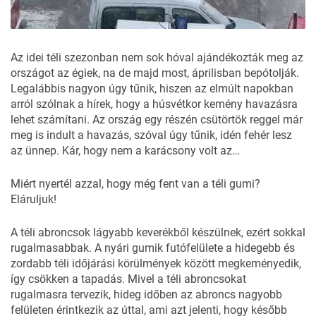
Az idei téli szezonban nem sok hóval ajándékozták meg az
országot az égiek, na de majd most, áprilisban bepótolják.
Legalábbis nagyon úgy tűnik, hiszen az elmúlt napokban
arról szólnak a hírek, hogy a húsvétkor kemény havazásra
lehet számítani. Az ország egy részén csütörtök reggel már
meg is indult a havazás, szóval úgy tűnik, idén fehér lesz
az ünnep. Kár, hogy nem a karácsony volt az…
Miért nyertél azzal, hogy még fent van a téli gumi?
Eláruljuk!
A téli abroncsok lágyabb keverékből készülnek, ezért sokkal
rugalmasabbak. A nyári gumik futófelülete a hidegebb és
zordabb téli időjárási körülmények között megkeményedik,
így csökken a tapadás. Mivel a téli abroncsokat
rugalmasra tervezik, hideg időben az abroncs nagyobb
felületen érintkezik az úttal, ami azt jelenti, hogy később