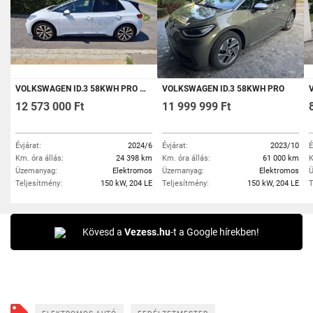
VOLKSWAGEN ID.3 58KWH PRO ÁFA-S
VOLKSWAGEN ID.3 58KWH PRO
VOL
12 573 000 Ft
11 999 999 Ft
Évjárat:
2024/6
Évjárat:
2023/10
É
Km. óra állás:
24 398 km
Km. óra állás:
61 000 km
K
Üzemanyag:
Elektromos
Üzemanyag:
Elektromos
Ü
Teljesítmény:
150 kW, 204 LE
Teljesítmény:
150 kW, 204 LE
T
Kövesd a
Vezess.hu
-t a Google hírekben!