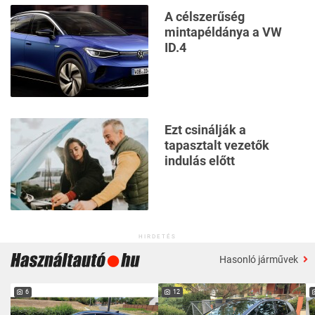
A célszerűség
mintapéldánya a VW
ID.4
Ezt csinálják a
tapasztalt vezetők
indulás előtt
HIRDETÉS
Hasonló járművek
6
12