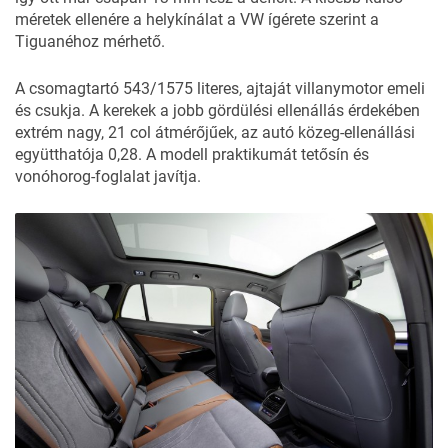
méretek ellenére a helykínálat a VW ígérete szerint a
Tiguanéhoz mérhető.
A csomagtartó 543/1575 literes, ajtaját villanymotor emeli
és csukja. A kerekek a jobb gördülési ellenállás érdekében
extrém nagy, 21 col átmérőjűek, az autó közeg-ellenállási
együtthatója 0,28. A modell praktikumát tetősín és
vonóhorog-foglalat javítja.