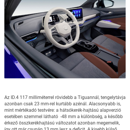
Az ID.4 117 milliméterrel rövidebb a Tiguannál, tengelytávja
azonban csak 23 mm-rel kurtább azénál. Alacsonyabb is,
mint mértékadó testvére: a hátsókerék-hajtású alapverzió
esetében szemmel látható -48 mm a különbség, a később
érkező összkerékhajtású változatot azonban megemelik,
így ott már csupán 13 mm lesz a deficit. A kisebb külső