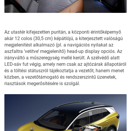
Az utastér kifejezetten puritán, a központi érintőképernyő
akár 12 colos (30,5 cm) képátlójú, a kiterjesztett valóságú
megjelenítést alkalmazó (pl. a navigációs nyilakat az
aszfaltra ’vetítve’ megjelenítő) head-up display opciós. Az
irányváltó a műszeregység mellé került. A szélvédő alatt
LED-sáv fut végig, amely nem csak az ajtózárak állapotáról
és a töltési státuszról tájékoztatja a vezetőt, hanem menet
közben, a vezetőtámogató és rendszerszintű üzenetek,
riasztások megerősítésére is szolgál.