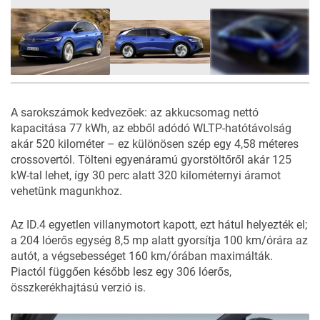
24
FOTÓ
A sarokszámok kedvezőek: az akkucsomag nettó
kapacitása 77 kWh, az ebből adódó WLTP-hatótávolság
akár 520 kilométer – ez különösen szép egy 4,58 méteres
crossovertól. Tölteni egyenáramú gyorstöltőről akár 125
kW-tal lehet, így 30 perc alatt 320 kilométernyi áramot
vehetünk magunkhoz.
Az ID.4 egyetlen villanymotort kapott, ezt hátul helyezték el;
a 204 lóerős egység 8,5 mp alatt gyorsítja 100 km/órára az
autót, a végsebességet 160 km/órában maximálták.
Piactól függően később lesz egy 306 lóerős,
összkerékhajtású verzió is.