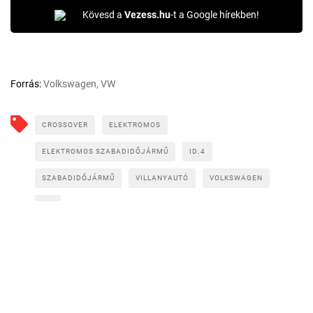
Kövesd a
Vezess.hu
-t a Google hírekben!
Forrás:
Volkswagen, VW
CROSSOVER
ELEKTROMOS
ELEKTROMOS SZABADIDŐJÁRMŰ
ID.4
SZABADIDŐJÁRMŰ
VILLANYAUTÓ
VOLKSWAGEN
VW
CÍMLAPRÓL AJÁNLJUK