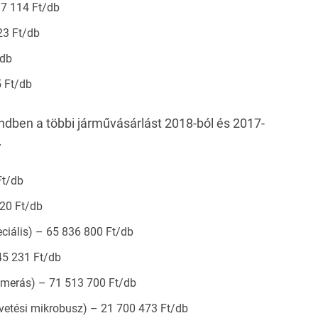
97 114 Ft/db
23 Ft/db
/db
 Ft/db
dben a többi járművásárlást 2018-ból és 2017-
.
Ft/db
920 Ft/db
iális) – 65 836 800 Ft/db
45 231 Ft/db
amerás) – 71 513 700 Ft/db
vetési mikrobusz) – 21 700 473 Ft/db