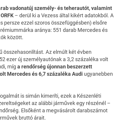
darab vadonatúj személy- és teherautót, valamint
z ORFK
– derül ki a Vezess által kikért adatokból. A
t (és persze ezzel szoros összefüggésben) elsőre
 prémiummárka aránya: 551 darab Mercedes és
ók között.
 összehasonlítást. Az elmúlt két évben
52 ezer új személyautónak a 3,2 százaléka volt
di, míg
a rendőrség újonnan beszerzett
lt Mercedes és 6,7 százaléka Audi
ugyanebben
ogalmát is simán kimeríti, ezek a Készenléti
zereltségeket az alábbi járművek egy részénél –
rendőrség. Elsőként a megvásárolt darabszámot
árművek bruttó árait.