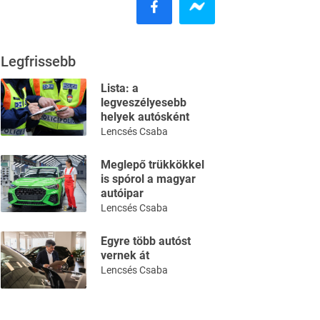
Legfrissebb
Lista: a
legveszélyesebb
helyek autósként
Lencsés Csaba
Meglepő trükkökkel
is spórol a magyar
autóipar
Lencsés Csaba
Egyre több autóst
vernek át
Lencsés Csaba