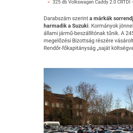
325 db Volkswagen Caddy 2.0 CRTDI 
Darabszám szerint
a márkák sorrendj
harmadik a Suzuki
. Kormányok jönne
állami jármű-beszállítónak tűnik. A 2
megelőzési Bizottság részére vásárolt
Rendőr-főkapitányság „saját költségve