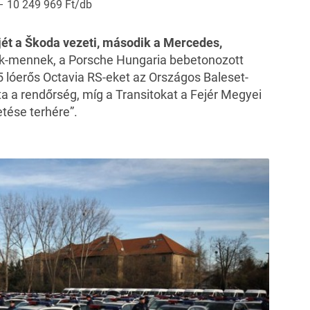
– 10 249 969 Ft/db
ét a Škoda vezeti, második a Mercedes,
k-mennek, a Porsche Hungaria bebetonozott
45 lóerős Octavia RS-eket az Országos Baleset-
a a rendőrség, míg a Transitokat a Fejér Megyei
tése terhére”.