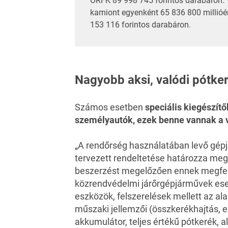
ORFK 89 998 745 forintos darabáron.
kamiont egyenként 65 836 800 millióér
153 116 forintos darabáron.
Nagyobb aksi, valódi pótke
Számos esetben
speciális kiegészítő
személyautók, ezek benne vannak a 
„A rendőrség használatában levő gépj
tervezett rendeltetése határozza me
beszerzést megelőzően ennek megfelel
közrendvédelmi járőrgépjárművek ese
eszközök, felszerelések mellett az al
műszaki jellemzői (összkerékhajtás,
akkumulátor, teljes értékű pótkerék, 