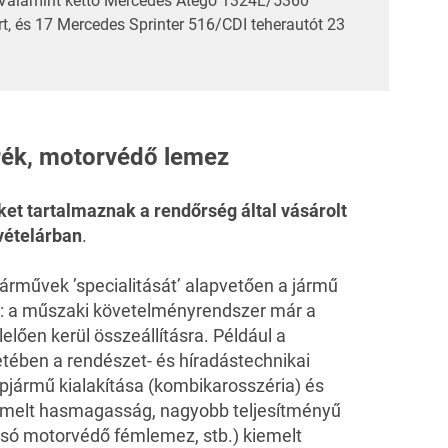
 Valamint kettő Mercedes Atego 1324L/5360
t, és 17 Mercedes Sprinter 516/CDI teherautót 23
rék, motorvédő lemez
ket tartalmaznak a rendőrség által vásárolt
vételárban
.
árművek ’specialitását’ alapvetően a jármű
g: a műszaki követelményrendszer már a
ően kerül összeállításra. Például a
tében a rendészet- és híradástechnikai
apjármű kialakítása (kombikarosszéria) és
 emelt hasmagasság, nagyobb teljesítményű
alsó motorvédő fémlemez, stb.) kiemelt