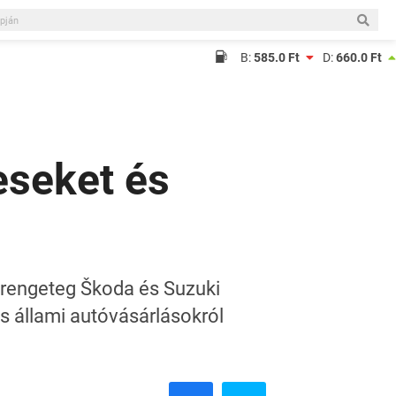
B:
585.0 Ft
D:
660.0 Ft
eseket és
 rengeteg Škoda és Suzuki
ss állami autóvásárlásokról