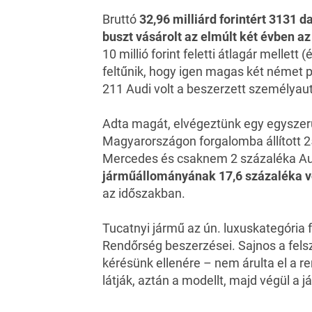
Bruttó
32,96 milliárd forintért 3131 
buszt vásárolt az elmúlt két évben a
10 millió forint feletti átlagár mellet
feltűnik, hogy igen magas két német
211 Audi volt a beszerzett személyaut
Adta magát, elvégeztünk egy egyszerű
Magyarországon forgalomba állított 2
Mercedes és csaknem 2 százaléka Au
járműállományának 17,6 százaléka vo
az időszakban.
Tucatnyi jármű az ún. luxuskategória f
Rendőrség beszerzései. Sajnos a fels
kérésünk ellenére – nem árulta el a 
látják, aztán a modellt, majd végül a j