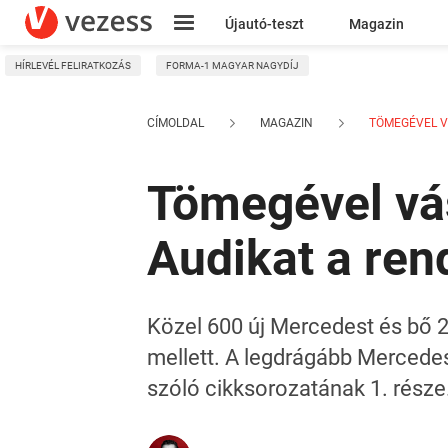
Újautó-teszt
Magazin
HÍRLEVÉL FELIRATKOZÁS
FORMA-1 MAGYAR NAGYDÍJ
Kresz
CÍMOLDAL
MAGAZIN
TÖMEGÉVEL VÁ
Tömegével vás
Audikat a ren
Közel 600 új Mercedest és bő 2
mellett. A legdrágább Mercedes 
szóló cikksorozatának 1. része