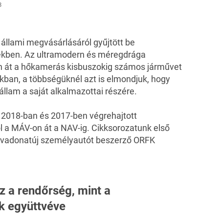
8
állami megvásárlásáról gyűjtött be
tekben. Az ultramodern és méregdrága
on át a hőkamerás kisbuszokig számos járművet
kban, a többségüknél azt is elmondjuk, hogy
llam a saját alkalmazottai részére.
 2018-ban és 2017-ben végrehajtott
l a MÁV-on át a NAV-ig. Cikksorozatunk első
b vadonatúj személyautót beszerző ORFK
z a rendőrség, mint a
k együttvéve