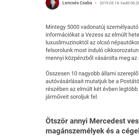
Lencsés Csaba
2019.05.14. kedd 06:2
Mintegy 5000 vadonatúj személyautó 
információkat a Vezess az elmúlt he
luxuslimuzinoktól az olcsó népautók
felsorolunk most induló cikksorozatun
mennyi közpénzből vásárolta meg az á
Összesen 10 nagyobb állami szereplő
autóvásárlásait mutatjuk be a Postátó
részében az elmúlt két évben legtöb
járműveit soroljuk fel.
Ötször annyi Mercedest ves
magánszemélyek és a cége