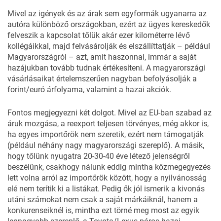
Mivel az igények és az árak sem egyformák ugyanarra az
autóra különböző országokban, ezért az ügyes kereskedők
felveszik a kapcsolat tőlük akár ezer kilométerre lévő
kollégáikkal, majd felvásárolják és elszállíttatják – például
Magyarországról – azt, amit haszonnal, immár a saját
hazájukban tovább tudnak értékesíteni. A magyarországi
vásárlásaikat értelemszerűen nagyban befolyásolják a
forint/euró árfolyama, valamint a hazai akciók.
Fontos megjegyezni két dolgot. Mivel az EU-ban szabad az
áruk mozgása, a reexport teljesen törvényes, még akkor is,
ha egyes importőrök nem szeretik, ezért nem támogatják
(például néhány nagy magyarországi szereplő). A másik,
hogy tőlünk nyugatra 20-30-40 éve létező jelenségről
beszélünk, csakhogy nálunk eddig mintha közmegegyezés
lett volna arról az importőrök között, hogy a nyilvánosság
elé nem terítik ki a listákat. Pedig ők jól ismerik a kivonás
utáni számokat nem csak a saját márkáiknál, hanem a
konkurenseiknél is, mintha ezt törné meg most az egyik