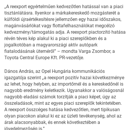
„A reexport egyértelműen kedvezőtlen hatással van a piaci
tisztánlátásra. Ilyenkor a márkakereskedő mozgásterét a
külföldi újraértékesítésre jellemzően egy hazai időszakos,
magánvásárlókat vagy flottafelhasználókat megcélzó
kedvezmény/támogatás adja. A reexport piactorzító hatása
révén téves kép alakul ki a piaci szereplőkben és a
jogalkotóban a magyarországi aktív autópark
fiatalodásának üteméről” – mondta Varga Zsombor, a
Toyota Central Europe Kft. PR-vezetője.
Dános András, az Opel Hungária kommunikációs
igazgatója szerint „a reexport pozitív hazai következménye
az lehet, hogy helyben, az importőrnél és a kereskedőnél is
nagyobb eredmény keletkezik. Ugyanakkor a valóságosnál
nagyobb eladási számok torzítják a piaci képet, úgy az
összeladások, mint az egyes piaci szereplők tekintetében.
A reexport összcéges hatása kedvezőtlen, mert tipikusan
olyan piacokon alakul ki ez az üzleti tevékenység, ahol az
árak alacsonyabbak, és ennek következtében a
jövedelmezőség is.”