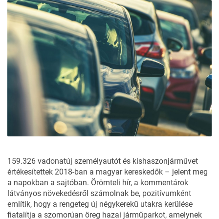
159.326 vadonatúj személyautót és kishaszonjárművet
értékesítettek 2018-ban a magyar kereskedők – jelent meg
a napokban a sajtóban. Örömteli hír, a kommentárok
látványos növekedésről számolnak be, pozitívumként
említik, hogy a rengeteg új négykerekű utakra kerülése
fiatalítja a szomorúan öreg hazai járműparkot, amelynek