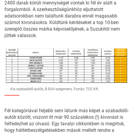
2400 darab körüli mennyiséget vontak ki fél év alatt a
forgalomból. A szerkesztőségünkhöz eljuttatott
adatsorokban nem találtunk darabra ennél magasabb
számot kivonásokra. Küldtünk kérdéseket a top 10-ben
szereplő összes márka képviselőjének, a Suzukitól nem
jöttek válaszok.
Kis szabadidő-autók, B SUV-szegmens. Forrás: TCE Kft.
Fél kategóriával feljebb sem látunk más képet a szabadidő-
autók között, viszont itt már 90 százalékos (!) kivonást is
felfedezhet az olvasó. Egy tavalyi cikkünkben is megírtuk,
hogy háttérbeszélgetésekben mások mellett rendre a