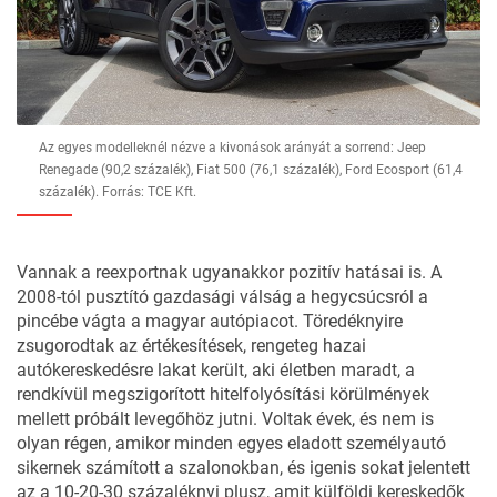
Az egyes modelleknél nézve a kivonások arányát a sorrend: Jeep
Renegade (90,2 százalék), Fiat 500 (76,1 százalék), Ford Ecosport (61,4
százalék). Forrás: TCE Kft.
Vannak a reexportnak ugyanakkor pozitív hatásai is. A
2008-tól pusztító gazdasági válság a hegycsúcsról a
pincébe vágta a magyar autópiacot. Töredéknyire
zsugorodtak az értékesítések, rengeteg hazai
autókereskedésre lakat került, aki életben maradt, a
rendkívül megszigorított hitelfolyósítási körülmények
mellett próbált levegőhöz jutni. Voltak évek, és nem is
olyan régen, amikor minden egyes eladott személyautó
sikernek számított a szalonokban, és igenis sokat jelentett
az a 10-20-30 százaléknyi plusz, amit külföldi kereskedők