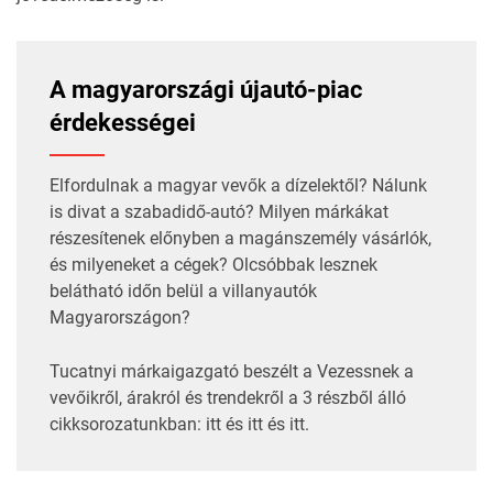
A magyarországi újautó-piac
érdekességei
Elfordulnak a magyar vevők a dízelektől? Nálunk
is divat a szabadidő-autó? Milyen márkákat
részesítenek előnyben a magánszemély vásárlók,
és milyeneket a cégek? Olcsóbbak lesznek
belátható időn belül a villanyautók
Magyarországon?
Tucatnyi márkaigazgató beszélt a Vezessnek a
vevőikről, árakról és trendekről a 3 részből álló
cikksorozatunkban:
itt
és
itt
és
itt
.