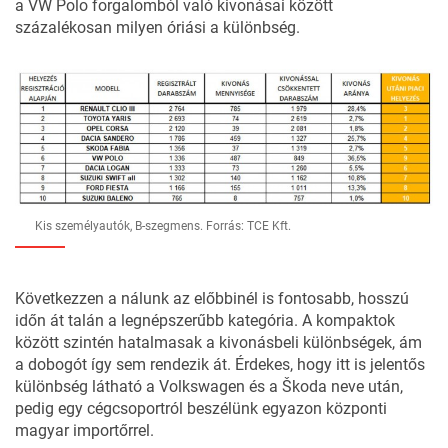
a VW Polo forgalomból való kivonásai között
százalékosan milyen óriási a különbség.
Kis személyautók, B-szegmens. Forrás: TCE Kft.
Következzen a nálunk az előbbinél is fontosabb, hosszú
időn át talán a legnépszerűbb kategória. A kompaktok
között szintén hatalmasak a kivonásbeli különbségek, ám
a dobogót így sem rendezik át. Érdekes, hogy itt is jelentős
különbség látható a Volkswagen és a Škoda neve után,
pedig egy cégcsoportról beszélünk egyazon központi
magyar importőrrel.