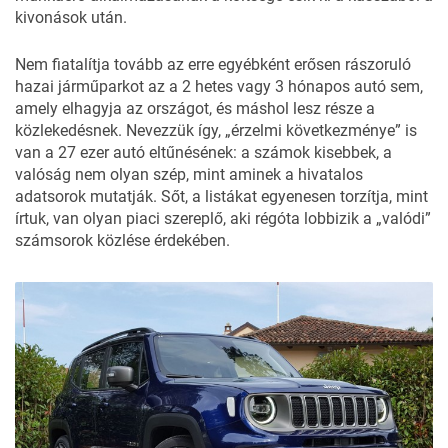
kivonások után.
Nem fiatalítja tovább az erre egyébként erősen rászoruló
hazai járműparkot az a 2 hetes vagy 3 hónapos autó sem,
amely elhagyja az országot, és máshol lesz része a
közlekedésnek. Nevezzük így, „érzelmi következménye” is
van a 27 ezer autó eltűnésének: a számok kisebbek, a
valóság nem olyan szép, mint aminek a hivatalos
adatsorok mutatják. Sőt, a listákat egyenesen torzítja, mint
írtuk, van olyan piaci szereplő, aki régóta lobbizik a „valódi”
számsorok közlése érdekében.