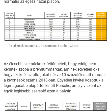
normális az egész hazai piacon.
Felső-középkategória, DE-szegmens. Forrás: TCE Kft.
Az élesebb szeműeknek feltűnhetett, hogy eddig nem
kerültek szóba a prémiummárkák, aminek egyetlen oka,
hogy ezeknél az átlagokat nézve 10 százalék alatt maradt
a kivonások száma 2018-ban. Egyetlen kivétel közöttük a
legmagasabb alapártól kínált Porsche, amely viszont az
egyik legkisebb szereplő ezen a pályán.