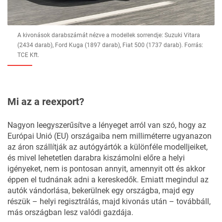
A kivonások darabszámát nézve a modellek sorrendje: Suzuki Vitara
(2434 darab), Ford Kuga (1897 darab), Fiat 500 (1737 darab). Forrás:
TCE Kft.
Mi az a reexport?
Nagyon leegyszerűsítve a lényeget arról van szó, hogy az
Európai Unió (EU) országaiba nem milliméterre ugyanazon
az áron szállítják az autógyártók a különféle modelljeiket,
és mivel lehetetlen darabra kiszámolni előre a helyi
igényeket, nem is pontosan annyit, amennyit ott és akkor
éppen el tudnának adni a kereskedők. Emiatt megindul az
autók vándorlása, bekerülnek egy országba, majd egy
részük – helyi regisztrálás, majd kivonás után – továbbáll,
más országban lesz valódi gazdája.