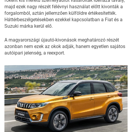
főként kis méretű személyautót vásároltak idehaza tavaly,
majd ezek nagy részét félévnyi használat előtt kivonták a
forgalomból, aztán jellemzően külföldre értékesítették.
Háttérbeszélgetésekben ezekkel kapcsolatban a Fiat és a
Suzuki márka kerül elő.
A magyarországi újautó-kivonások meghatározó részét
azonban nem ezek az okok adják, hanem egyetlen sajátos
autóipari jelenség, a reexport.