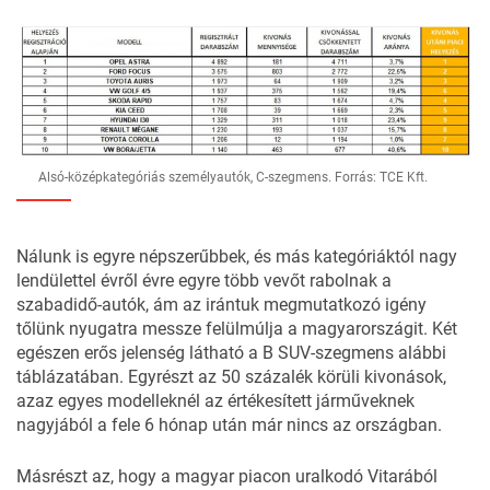
Alsó-középkategóriás személyautók, C-szegmens. Forrás: TCE Kft.
Nálunk is egyre népszerűbbek, és más kategóriáktól nagy
lendülettel évről évre egyre több vevőt rabolnak a
szabadidő-autók, ám az irántuk megmutatkozó igény
tőlünk nyugatra messze felülmúlja a magyarországit. Két
egészen erős jelenség látható a B SUV-szegmens alábbi
táblázatában. Egyrészt az 50 százalék körüli kivonások,
azaz egyes modelleknél az értékesített járműveknek
nagyjából a fele 6 hónap után már nincs az országban.
Másrészt az, hogy a magyar piacon uralkodó Vitarából