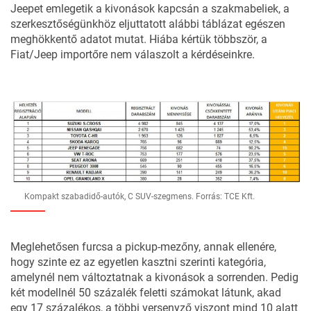
Jeepet emlegetik a kivonások kapcsán a szakmabeliek, a
szerkesztőségünkhöz eljuttatott alábbi táblázat egészen
meghökkentő adatot mutat. Hiába kértük többször, a
Fiat/Jeep importőre nem válaszolt a kérdéseinkre.
Kompakt szabadidő-autók, C SUV-szegmens. Forrás: TCE Kft.
Meglehetősen furcsa a pickup-mezőny, annak ellenére,
hogy szinte ez az egyetlen kasztni szerinti kategória,
amelynél nem változtatnak a kivonások a sorrenden. Pedig
két modellnél 50 százalék feletti számokat látunk, akad
egy 17 százalékos, a többi versenyző viszont mind 10 alatt