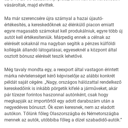
vásároltak, majd elvittek.
Ma már szerencsére újra szárnyal a hazai újautó-
értékesítés, a kereskedőknek az élénkülő piacon emiatt
egyre magasabb számokat kell produkálniuk, egyre több új
autót kell értékesíteniük. Márpedig ennek a célnak az
elérését sokaknál ma nagyban segítik a pénzes külföldi
kollégák állandó látogatásai, egyeseknél a központ által
osztott bónusz elérését teszik lehetővé.
Még tavaly mondta egy, a reexport által vastagon érintett
márka névtelenséget kérő képviselője az alábbi konkrét
példát saját cégére. „Nagy, országos hálózattal rendelkező
kereskedőink is inkább pörgetik kifelé a járműveket, akár
pár tízezer forintos haszonnal autónként, csak hogy
megkapják az importőrtől egy adott darabszám után a
negyedéves bónuszt. Ők ezen keresnek, nem az eladott
autókon. Tőlünk főleg Olaszországba és Németországba
mennek az autók, utóbbiba főleg a dízel szabadidő-autók.”