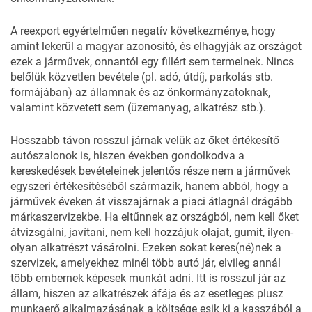
A reexport egyértelműen negatív következménye, hogy
amint lekerül a magyar azonosító, és elhagyják az országot
ezek a járművek, onnantól egy fillért sem termelnek. Nincs
belőlük közvetlen bevétele (pl. adó, útdíj, parkolás stb.
formájában) az államnak és az önkormányzatoknak,
valamint közvetett sem (üzemanyag, alkatrész stb.).
Hosszabb távon rosszul járnak velük az őket értékesítő
autószalonok is, hiszen években gondolkodva a
kereskedések bevételeinek jelentős része nem a járművek
egyszeri értékesítéséből származik, hanem abból, hogy a
járművek éveken át visszajárnak a piaci átlagnál drágább
márkaszervizekbe. Ha eltűnnek az országból, nem kell őket
átvizsgálni, javítani, nem kell hozzájuk olajat, gumit, ilyen-
olyan alkatrészt vásárolni. Ezeken sokat keres(né)nek a
szervizek, amelyekhez minél több autó jár, elvileg annál
több embernek képesek munkát adni. Itt is rosszul jár az
állam, hiszen az alkatrészek áfája és az esetleges plusz
munkaerő alkalmazásának a költsége esik ki a kasszából a