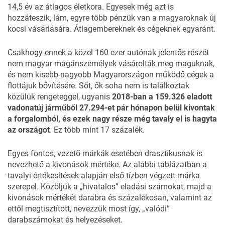
14,5 év az átlagos életkora. Egyesek még azt is
hozzáteszik, lám, egyre több pénzük van a magyaroknak új
kocsi vásárlására. Átlagembereknek és cégeknek egyaránt.
Csakhogy ennek a közel 160 ezer autónak jelentős részét
nem magyar magánszemélyek vásárolták meg maguknak,
és nem kisebb-nagyobb Magyarországon működő cégek a
flottájuk bővítésére. Sőt, ők soha nem is találkoztak
közülük rengeteggel, ugyanis
2018-ban a 159.326 eladott
vadonatúj járműből 27.294-et pár hónapon belül kivontak
a forgalomból, és ezek nagy része még tavaly el is hagyta
az országot
. Ez több mint 17 százalék.
Egyes fontos, vezető márkák esetében drasztikusnak is
nevezhető a kivonások mértéke. Az alábbi táblázatban a
tavalyi értékesítések alapján első tízben végzett márka
szerepel. Közöljük a „hivatalos” eladási számokat, majd a
kivonások mértékét darabra és százalékosan, valamint az
ettől megtisztított, nevezzük most így, „valódi”
darabszámokat és helyezéseket.