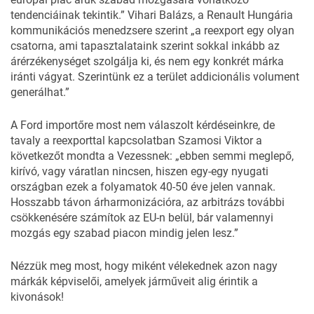
tendenciáinak tekintik.” Vihari Balázs, a Renault Hungária
kommunikációs menedzsere szerint „a reexport egy olyan
csatorna, ami tapasztalataink szerint sokkal inkább az
árérzékenységet szolgálja ki, és nem egy konkrét márka
iránti vágyat. Szerintünk ez a terület addicionális volument
generálhat.”
A Ford importőre most nem válaszolt kérdéseinkre, de
tavaly a reexporttal kapcsolatban Szamosi Viktor a
következőt mondta a Vezessnek: „ebben semmi meglepő,
kirívó, vagy váratlan nincsen, hiszen egy-egy nyugati
országban ezek a folyamatok 40-50 éve jelen vannak.
Hosszabb távon árharmonizációra, az arbitrázs további
csökkenésére számítok az EU-n belül, bár valamennyi
mozgás egy szabad piacon mindig jelen lesz.”
Nézzük meg most, hogy miként vélekednek azon nagy
márkák képviselői, amelyek járműveit alig érintik a
kivonások!