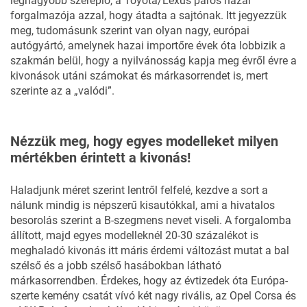
legnagyobb szereplő, a Toyota/Lexus páros hazai
forgalmazója azzal, hogy átadta a sajtónak. Itt jegyezzük
meg, tudomásunk szerint van olyan nagy, európai
autógyártó, amelynek hazai importőre évek óta lobbizik a
szakmán belül, hogy a nyilvánosság kapja meg évről évre a
kivonások utáni számokat és márkasorrendet is, mert
szerinte az a „valódi”.
Nézzük meg, hogy egyes modelleket milyen
mértékben érintett a kivonás!
Haladjunk méret szerint lentről felfelé, kezdve a sort a
nálunk mindig is népszerű kisautókkal, ami a hivatalos
besorolás szerint a B-szegmens nevet viseli. A forgalomba
állított, majd egyes modelleknél 20-30 százalékot is
meghaladó kivonás itt máris érdemi változást mutat a bal
szélső és a jobb szélső hasábokban látható
márkasorrendben. Érdekes, hogy az évtizedek óta Európa-
szerte kemény csatát vívó két nagy rivális, az Opel Corsa és