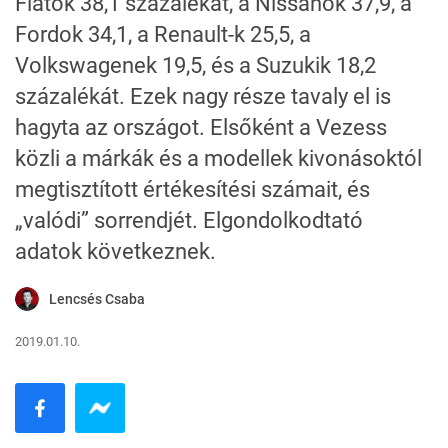
Fiatok 38,1 százalékát, a Nissanok 37,9, a
Fordok 34,1, a Renault-k 25,5, a
Volkswagenek 19,5, és a Suzukik 18,2
százalékát. Ezek nagy része tavaly el is
hagyta az országot. Elsőként a Vezess
közli a márkák és a modellek kivonásoktól
megtisztított értékesítési számait, és
„valódi” sorrendjét. Elgondolkodtató
adatok következnek.
Lencsés Csaba
2019.01.10.