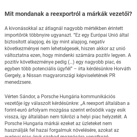
Mit mondanak a reexportról a márkák vezetői?
A kivonásokkal az átlagnál nagyobb mértékben érintett
importőrök többnyire ugyanazt. “Ez egy Európai Unió által
biztosított alapjog, és így mint alapjog, negatív
következményei nem lehetségesek, hiszen akkor az unió
változtatna ezen, hogy mindenki számára pozitív legyen. A
pozitív következménye pedig (…) egy nagyobb piac, és
egyben több potenciális ügyfél” – írta kérdésünkre Horváth
Gergely, a Nissan magyarországi képviseletének PR
menedzsere.
Vérten Sándor, a Porsche Hungária kommunikációs
vezetője így válaszolt kérdésünkre: „A reexport általában a
forint-euró árfolyam mozgása szerint erősödik vagy esik
vissza, így általában nem tükrözi a helyi piac helyzetét. A
Porsche Hungaria márkái ezeket az üzleteket nem
használják fel hazai forgalmuk növelésére, azokat az
európai piac áruk szabad mozgására vonatkozó