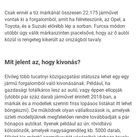
Csak ennél a tíz márkánál összesen 22.175 járművet
vontak ki a forgalomból, amit ha félreteszünk, az Opel, a
Toyota, és a Suzuki előrébb lép a sorban. Furcsa módon
utóbbi úgy válik márkaszinten piacelsővé, hogy az ő autói
közül is rengeteg kikerült az országból tavaly.
Mit jelent az, hogy kivonás?
Elvileg több tucatnyi közigazgatási státusza lehet egy-egy
jármű forgalomból való kivonásának. Például, ha
gazdasági totálkáros lesz az autó, vagy éppen ellopják
(utóbbi pár száz darab járművet érintett 2018-ban, a
márkák és a modellek szerinti
friss lopásos listákat itt lehet
böngészni
). De működnek olyan vállalkozások is, amelyek
üzleti modelljüknek megfelelően rendre továbbadják a pár
hónapos autókat. Ilyenek például az ún. rövidtávú
kölcsönzők, amelyek nagyságrendileg kb. 5000 darab,