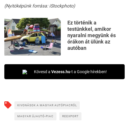
(Nyitóképünk forrása: iStockphoto)
Ez történik a
testünkkel, amikor
nyaralni megyünk és
órákon át ülünk az
autóban
Kövesd a
Vezess.hu
-t a Google hírekben!
KIVONÁSOK A MAGYAR AUTÓPIACRÓL
MAGYAR ÚJAUTÓ-PIAC
REEXPORT