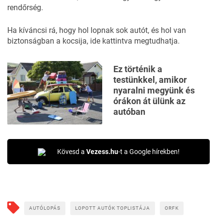
rendőrség.
Ha kíváncsi rá, hogy hol lopnak sok autót, és hol van
biztonságban a kocsija, ide kattintva megtudhatja.
Ez történik a
testünkkel, amikor
nyaralni megyünk és
órákon át ülünk az
autóban
Kövesd a
Vezess.hu
-t a Google hírekben!
AUTÓLOPÁS
LOPOTT AUTÓK TOPLISTÁJA
ORFK