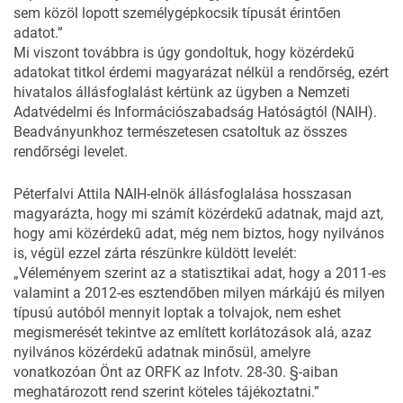
sem közöl lopott személygépkocsik típusát érintően
adatot.”
Mi viszont továbbra is úgy gondoltuk, hogy közérdekű
adatokat titkol érdemi magyarázat nélkül a rendőrség, ezért
hivatalos állásfoglalást kértünk az ügyben a Nemzeti
Adatvédelmi és Információszabadság Hatóságtól (NAIH).
Beadványunkhoz természetesen csatoltuk az összes
rendőrségi levelet.
Péterfalvi Attila NAIH-elnök állásfoglalása hosszasan
magyarázta, hogy mi számít közérdekű adatnak, majd azt,
hogy ami közérdekű adat, még nem biztos, hogy nyilvános
is, végül ezzel zárta részünkre küldött levelét:
„Véleményem szerint az a statisztikai adat, hogy a 2011-es
valamint a 2012-es esztendőben milyen márkájú és milyen
típusú autóból mennyit loptak a tolvajok, nem eshet
megismerését tekintve az említett korlátozások alá, azaz
nyilvános közérdekű adatnak minősül, amelyre
vonatkozóan Önt az ORFK az Infotv. 28-30. §-aiban
meghatározott rend szerint köteles tájékoztatni.”