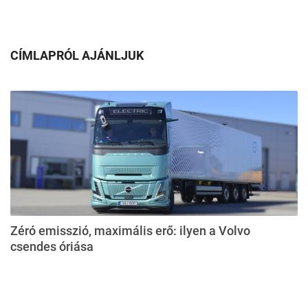
CÍMLAPRÓL AJÁNLJUK
Zéró emisszió, maximális erő: ilyen a Volvo
csendes óriása