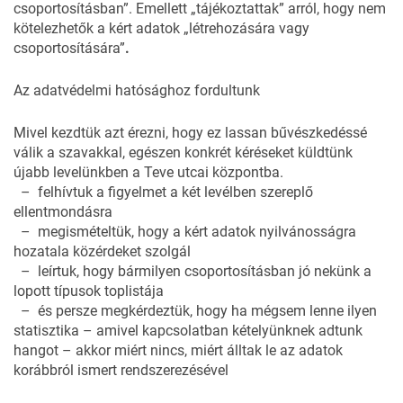
csoportosításban”. Emellett „tájékoztattak” arról, hogy nem
kötelezhetők a kért adatok „létrehozására vagy
csoportosítására”
.
Az adatvédelmi hatósághoz fordultunk
Mivel kezdtük azt érezni, hogy ez lassan bűvészkedéssé
válik a szavakkal, egészen konkrét kéréseket küldtünk
újabb levelünkben a Teve utcai központba.
– felhívtuk a figyelmet a két levélben szereplő
ellentmondásra
– megismételtük, hogy a kért adatok nyilvánosságra
hozatala közérdeket szolgál
– leírtuk, hogy bármilyen csoportosításban jó nekünk a
lopott típusok toplistája
– és persze megkérdeztük, hogy ha mégsem lenne ilyen
statisztika – amivel kapcsolatban kételyünknek adtunk
hangot – akkor miért nincs, miért álltak le az adatok
korábbról ismert rendszerezésével