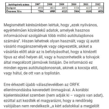
Megismételt kérésünkben leírtuk, hogy „ezek nyilvános,
egyértelműen közérdekű adatok, amelyek hasznos
információval szolgálnak több millió autótulajdonos
számára”. Hiszen lehetnek olyan használt, vagy új autót
vásárló magánszemélyek vagy cégvezetők, akiket a
vásárlás előtt akár az is befolyásolhat, hogy a kinézett
típus az első helyen áll, vagy a huszonhetedik a tolvajok
által megcélzott járművek listáján. De információ ez
minden egyes autótulajdonosnak, akinek a kocsija elöl,
vagy hátul, de ott van a toplistán.
Erre érkezett újabb válaszlevelében az ORFK
ellentmondásba keveredett önmagával. A korábbi
kijelentésükkel szemben (nem adják ki – vagyis van adat),
ezúttal azt kezdték el magyarázni, hogy a rendőrség
valójában nem rendelkezik „a kért adatokkal a megjelölt