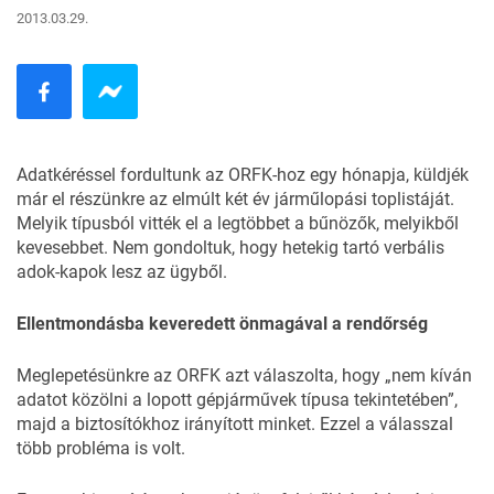
2013.03.29.
Adatkéréssel fordultunk az ORFK-hoz egy hónapja, küldjék
már el részünkre az elmúlt két év járműlopási toplistáját.
Melyik típusból vitték el a legtöbbet a bűnözők, melyikből
kevesebbet. Nem gondoltuk, hogy hetekig tartó verbális
adok-kapok lesz az ügyből.
Ellentmondásba keveredett önmagával a rendőrség
Meglepetésünkre az ORFK azt válaszolta, hogy „nem kíván
adatot közölni a lopott gépjárművek típusa tekintetében”,
majd a biztosítókhoz irányított minket. Ezzel a válasszal
több probléma is volt.