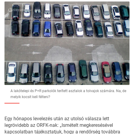
A lakótelepi és P+R parkolók terített asztalok a tolvajok számára. Na, de
melyik kocsit kell félteni?
Egy hónapos levelezés után az utolsó válasza lett
legrövidebb az ORFK-nak: „Ismételt megkeresésével
kapcsolatban tájékoztatjuk, hogy a rendőrség továbbra