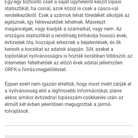
Egy-egy biztosító csak a saját ügyfeleiről készít lopási
statisztikát, ha csinál, azok közül is csak a casco-val
rendelkezőkről. Ezek a számok tehát töredékét alkotják az
egésznek, így félrevezetőek lehetnek. Másrészt
magáncégek, vagy kiadják a számaikat, vagy nem. Az
országos statisztikát a rendőrség birtokolja hosszú évek,
évtizedek óta, hozzájuk érkeznek a bejelentések, és ők
keresik a kocsikat az adatok alapján. Sőt, ezeket a
toplistákat nyilvánosságra is hozták korábban többször, az
interneten fellelhetőek az előző évek adatai jellemzően
ORFK-s forrás-megjelöléssel.
Éppen ezért nem igazán értettük, hogy most miért zárják el
a nyilvánosság elöl a legfrissebb információkat, pláne
akkor, amikor évtizednyi lopásszám-csökkenés után az
elmúlt két évben
jelentősen megugrottak a jármű-
tolvajlások
.