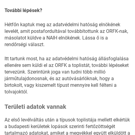
További lépések?
Hétfőn kaptuk meg az adatvédelmi hatóság elnökének
levelét, amit postafordultával továbbítottunk az ORFK-nak,
másolatot küldve a NAIH elnökének. Lássa ő is a
rendőrségi választ.
Itt tartunk most, ha az adatvédelmi hatóság állásfoglalása
ellenére sem küldi el az ORFK a toplistát, további lépéseket
tervezünk. Szerintünk joga van tudni több millió
járműtulajdonosnak, és az autóvásárlóknak, hogy a
birtokolt, vagy kiszemelt típust mennyire kell félteni a
tolvajoktól.
Területi adatok vannak
Az első levélváltás után a típusok toplistája mellett elkértük
a budapesti kerületek lopások szerinti fertőzöttségét
tartalmazó adatokat, amiket a megyékkel együtt elküldött a