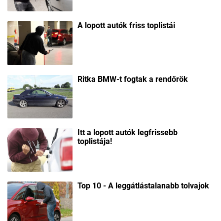
A lopott autók friss toplistái
Ritka BMW-t fogtak a rendőrök
Itt a lopott autók legfrissebb
toplistája!
Top 10 - A leggátlástalanabb tolvajok