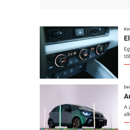
Kov
E
Eg
tö
De
A
A 
al