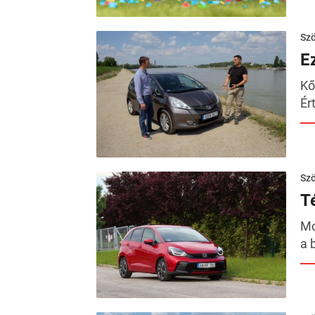
Szö
E
Kő
Ér
Szö
T
Mo
a 