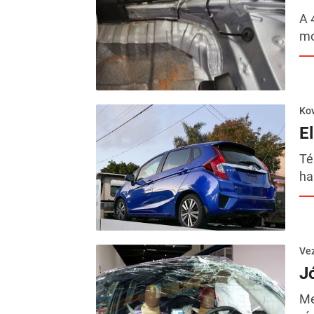
A 
mo
Kov
E
Té
ha
Ve
Jó
Me