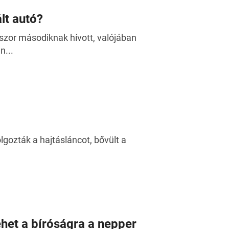
lt autó?
zor másodiknak hívott, valójában
n...
gozták a hajtásláncot, bővült a
ehet a bíróságra a nepper