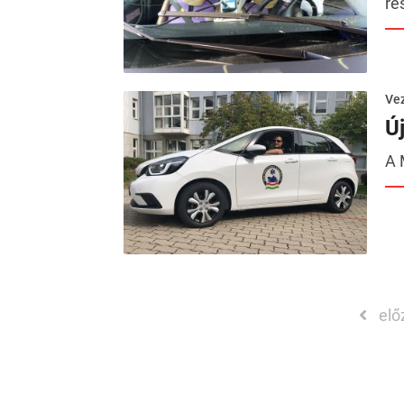
ré
Ve
Ú
A 
elő