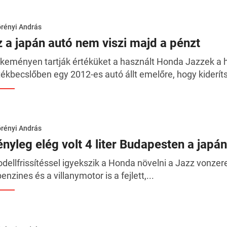
rényi András
z a japán autó nem viszi majd a pénzt
keményen tartják értéküket a használt Honda Jazzek a 
tékbecslőben egy 2012-es autó állt emelőre, hogy kideríts
rényi András
ényleg elég volt 4 liter Budapesten a japá
dellfrissítéssel igyekszik a Honda növelni a Jazz vonzerejé
benzines és a villanymotor is a fejlett,...