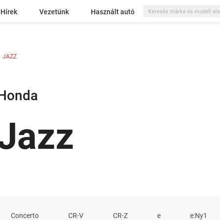
Hírek
Vezetünk
Használt autó
JAZZ
Honda
Jazz
Concerto
CR-V
CR-Z
e
e:Ny1