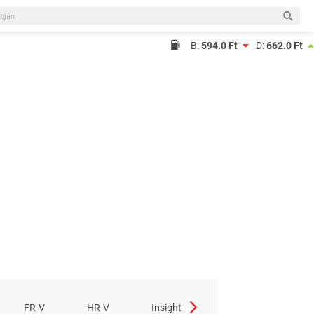
B:
594.0 Ft
D:
662.0 Ft
Jazz
FR-V
HR-V
Insight
Legen