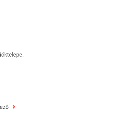
ióktelepe.
kező