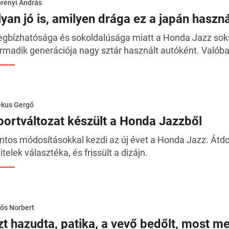
rényi András
lyan jó is, amilyen drága ez a japán haszná
gbízhatósága és sokoldalúsága miatt a Honda Jazz soks
rmadik generációja nagy sztár használt autóként. Valóba
ékus Gergő
portváltozat készült a Honda Jazzből
ntos módosításokkal kezdi az új évet a Honda Jazz. Átdol
vitelek választéka, és frissült a dizájn.
ős Norbert
zt hazudta, patika, a vevő bedőlt, most m