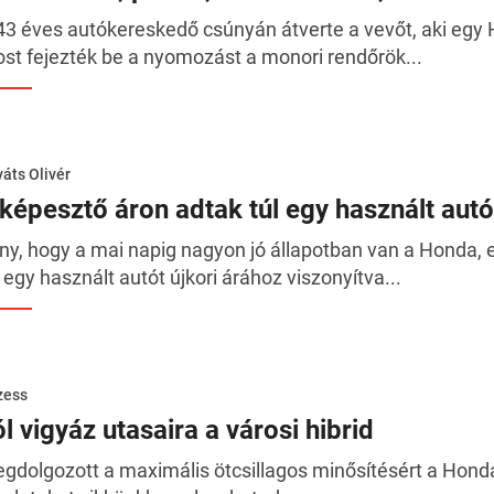
43 éves autókereskedő csúnyán átverte a vevőt, aki egy H
st fejezték be a nyomozást a monori rendőrök...
áts Olivér
lképesztő áron adtak túl egy használt aut
ny, hogy a mai napig nagyon jó állapotban van a Honda, 
 egy használt autót újkori árához viszonyítva...
zess
l vigyáz utasaira a városi hibrid
gdolgozott a maximális ötcsillagos minősítésért a Honda v