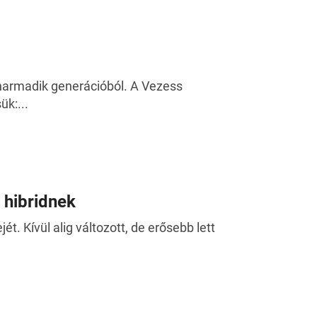
harmadik generációból. A Vezess
ük:...
n hibridnek
t. Kívül alig változott, de erősebb lett