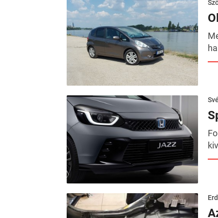
Szö
O
Me
ha
Sv
S
Fo
ki
Erd
A