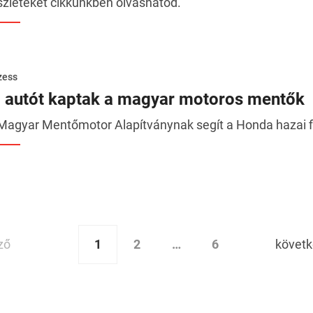
szleteket cikkünkben olvashatod.
zess
j autót kaptak a magyar motoros mentők
Magyar Mentőmotor Alapítványnak segít a Honda hazai f
1
2
…
6
ző
követ