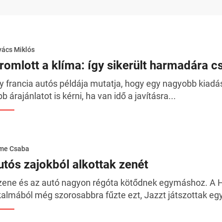
ács Miklós
lromlott a klíma: így sikerült harmadára cs
y francia autós példája mutatja, hogy egy nagyobb kiad
bb árajánlatot is kérni, ha van idő a javításra...
me Csaba
utós zajokból alkottak zenét
zene és az autó nagyon régóta kötődnek egymáshoz. A
kalmából még szorosabbra fűzte ezt, Jazzt játszottak egy