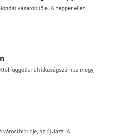
ondát vásárolt tőle. A nepper ellen
ón
ettől függetlenül ritkaságszámba megy,
árosi hibridje, az új Jazz. A