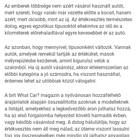
Az emberek többsége nem azért vásárol használt autót,
mert szereti, hogy valaki már vezette előtte a kocsit, hanem
azért, mert olcsóbb, mint az új. Az értékvesztés természetes
dolog, egyes egzotikus típusoktól eltekintve az idő és a
kilométerek előrehaladtával egyre kevesebbet ér az autó.
Az azonban, hogy mennyivel,
típusonként változik
. Vannak
autók, amelyek remekül
tartják az értéküket
, mások
mélyrepülésbe kezdenek, amint kigurulsz velük a
szalonból. Ha új autót vásárolsz, akkor értelemszerűen az
előbbi kategória a jó számodra, ha viszont használtat,
érdemes lehet az utóbbiak közül válogatni.
A brit
What Car?
magazin a nyilvánosan hozzáférhető
árajánlatok alapján összeállította azoknak a modelleknek
a listáját, amelyekhez a legkedvezőbb áron juthatsz hozzá,
ha az első forgalomba helyezést követő harmadik évben,
vagy később vásárolod meg. A dolog hátulütője, hogy az
értékvesztés nem áll meg nálad, az üteme viszont lassulni
fog, így összességében még mindig jól járhatsz anyagilag