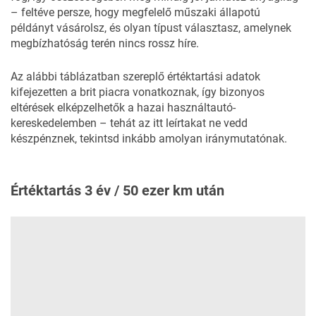
– feltéve persze, hogy megfelelő műszaki állapotú
példányt vásárolsz, és olyan típust választasz, amelynek
megbízhatóság terén nincs rossz híre.
Az alábbi táblázatban szereplő értéktartási adatok
kifejezetten a brit piacra vonatkoznak, így bizonyos
eltérések elképzelhetők a hazai használtautó-
kereskedelemben – tehát az itt leírtakat ne vedd
készpénznek, tekintsd inkább amolyan iránymutatónak.
Értéktartás 3 év / 50 ezer km után