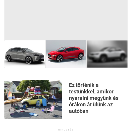
10
FOTÓ
Ez történik a
testünkkel, amikor
nyaralni megyünk és
órákon át ülünk az
autóban
HIRDETÉS