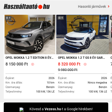
Hasonló járművek
4
6
OPEL MOKKA 1.2 T EDITION 8 ÉV GARANCIA. AKÁR 2.99%-OS THM-EL AZ OPEL WALLISTÓL!
OPEL MOKKA 1.2 T GS 8 ÉV GARANCIÁVAL!
OP
8 150 000 Ft
8 320 000 Ft
9 980 000 Ft
Évjárat:
2026
Évjárat:
2026
É
Km. óra állás:
10 km
Km. óra állás:
Nincs megadva
K
Üzemanyag:
Benzin
Üzemanyag:
Benzin
Ü
Teljesítmény:
100 kW, 136 LE
Teljesítmény:
100 kW, 136 LE
T
Kövesd a
Vezess.hu
-t a Google hírekben!