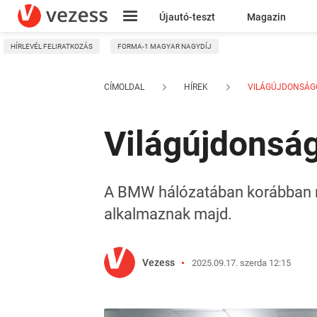
Újautó-teszt
Magazin
HÍRLEVÉL FELIRATKOZÁS
FORMA-1 MAGYAR NAGYDÍJ
Kresz
CÍMOLDAL
HÍREK
VILÁGÚJDONSÁGGA
Világújdonság
A BMW hálózatában korábban m
alkalmaznak majd.
Vezess
2025.09.17. szerda 12:15