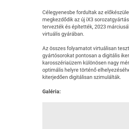
Célegyenesbe fordultak az előkészül
megkezdődik az új iX3 sorozatgyártása
tervezték és építették, 2023 márciusá
virtuális gyárában.
Az összes folyamatot virtuálisan tesz
gyártósorokat pontosan a digitális ike
karosszériaüzem különösen nagy mérté
optimális helyre történő elhelyezésé
kiterjedően digitálisan szimulálták.
Galéria: