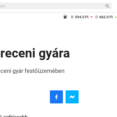
B:
594.0 Ft
D:
662.0 Ft
receni gyára
eceni gyár festőüzemében