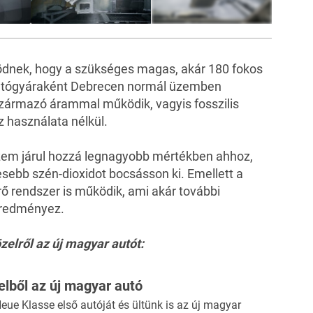
10
FOTÓ
dnek, hogy a szükséges magas, akár 180 fokos
autógyáraként Debrecen normál üzemben
származó árammal működik, vagyis fosszilis
z használata nélkül.
zem járul hozzá legnagyobb mértékben ahhoz,
sebb szén-dioxidot bocsásson ki. Emellett a
 rendszer is működik, ami akár további
eredményez.
lről az új magyar autót:
elből az új magyar autó
Neue Klasse első autóját és ültünk is az új magyar