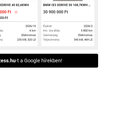
EDRIVE 40 82,6KWH
BMW IX3 XDRIVE 50 108,7KWH ÁFÁS
 000 Ft
30 900 000 Ft
00 Ft
2026/10
Évjárat:
2026/2
lás:
6 km
Km. óra állás:
5 800 km
:
Elektromos
Üzemanyag:
Elektromos
ny:
235 kW, 320 LE
Teljesítmény:
345 kW, 469 LE
ess.hu
-t a Google hírekben!