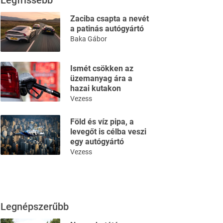
Legfrissebb
Zaciba csapta a nevét
a patinás autógyártó
Baka Gábor
Ismét csökken az
üzemanyag ára a
hazai kutakon
Vezess
Föld és víz pipa, a
levegőt is célba veszi
egy autógyártó
Vezess
Legnépszerűbb