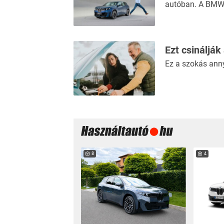
autóban. A BMW 
Ezt csinálják
Ez a szokás ann
8
4