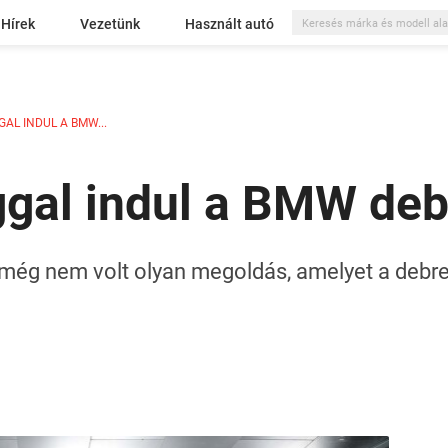
Hírek
Vezetünk
Használt autó
L INDUL A BMW...
gal indul a BMW deb
ég nem volt olyan megoldás, amelyet a debr