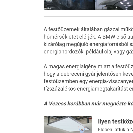
A festőüzemek általában gázzal műkö
hőmérsékletet elérjék. A BMW első 
kizárólag megújuló energiaforrásból 
energiahordozók, például olaj vagy gá
A magas energiaigény miatt a festőü
hogy a debreceni gyár jelentősen keve
festőüzemben egy energia-visszanyerő
tízszázalékos energiamegtakarítást 
A Vezess korábban már megnézte köze
Ilyen testköz
Élőben láttuk a 