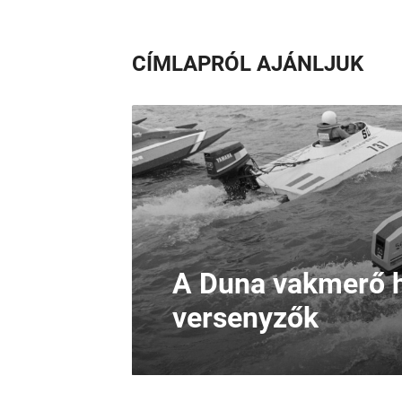
CÍMLAPRÓL AJÁNLJUK
A Duna vakmerő h
versenyzők