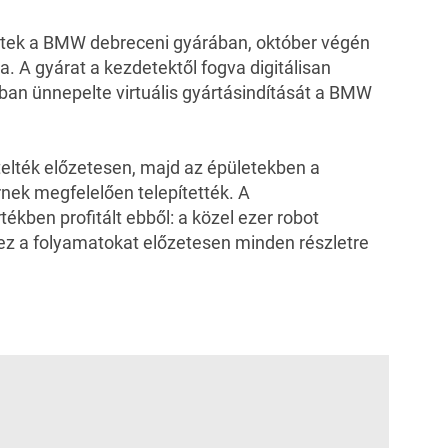
etek a
BMW
debreceni gyárában, október végén
. A gyárat a kezdetektől fogva digitálisan
ban ünnepelte virtuális gyártásindítását a BMW
telték előzetesen, majd az épületekben a
rnek megfelelően telepítették. A
kben profitált ebből: a közel ezer robot
hez a folyamatokat előzetesen minden részletre