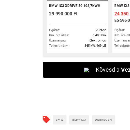
BMW IX3 XDRIVE 50 108,7KWH
BMW IX3 
29 990 000 Ft
24 350
25 596 0
Évjárat:
2026/2
Évjárat:
Km. óra állás:
6 400 km
Km. óra ál
Üzemanyag:
Elektromos
Üzemanyag
Teljesítmény:
345 kW, 469 LE
Teljesítmé
Kövesd a
Vez
BMW
BMW IX3
DEBRECEN