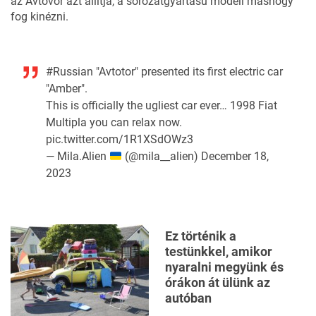
az Avtovor azt állítja, a sorozatgyártású modell máshogy
fog kinézni.
#Russian
"Avtotor" presented its first electric car
"Amber".
This is officially the ugliest car ever… 1998 Fiat
Multipla you can relax now.
pic.twitter.com/1R1XSdOWz3
— Mila.Alien
(@mila__alien)
December 18,
2023
Ez történik a
testünkkel, amikor
nyaralni megyünk és
órákon át ülünk az
autóban