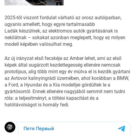
2025-től viszont fordulat várható az orosz autóiparban,
ugyanis amellett, hogy
egyre tartalmasabb
Ladák
készülnek, az elektromos autók gyártásának is
nekilátnak – sokakat azonban meglepett, hogy ez milyen
modell képében valósulhat meg.
Az új irányzat első fecskéje az Amber lehet, ami az első
képek által sugárzott kezdetlegesség ellenére nemcsak
prototípus, alig több mint egy év múlva el is kezdik gyártani
az Avtovor kalinyingrádi üzemében, ahol korábban a BMW,
a Ford, a Hyundai és a Kia modelljei gördültek le a
gyártósorról. Ennek ellenére nagyjából semmit nem tudni
róla: a teljesítményt, a töltési kapacitást és a
hatótávolságot is homály fedi.