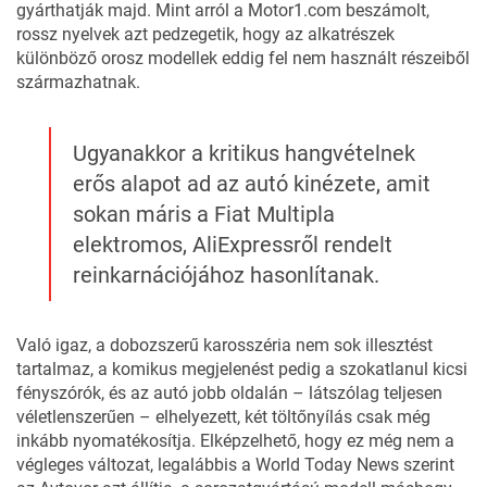
gyárthatják majd. Mint arról a
Motor1.com
beszámolt,
rossz nyelvek azt pedzegetik, hogy az alkatrészek
különböző orosz modellek eddig fel nem használt részeiből
származhatnak.
Ugyanakkor a kritikus hangvételnek
erős alapot ad az autó kinézete, amit
sokan máris a Fiat Multipla
elektromos, AliExpressről rendelt
reinkarnációjához hasonlítanak.
Való igaz, a dobozszerű karosszéria nem sok illesztést
tartalmaz, a komikus megjelenést pedig a szokatlanul kicsi
fényszórók, és az autó jobb oldalán – látszólag teljesen
véletlenszerűen – elhelyezett, két töltőnyílás csak még
inkább nyomatékosítja. Elképzelhető, hogy ez még nem a
végleges változat, legalábbis a
World Today News
szerint