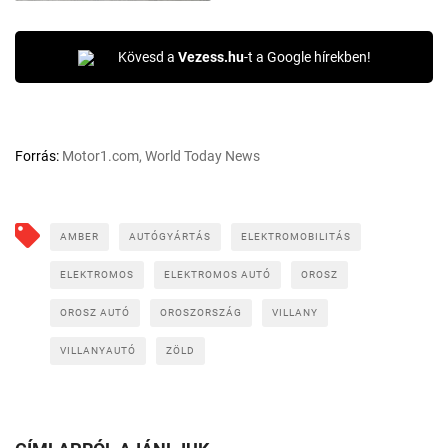
Kövesd a
Vezess.hu
-t a Google hírekben!
Forrás:
Motor1.com, World Today News
AMBER
AUTÓGYÁRTÁS
ELEKTROMOBILITÁS
ELEKTROMOS
ELEKTROMOS AUTÓ
OROSZ
OROSZ AUTÓ
OROSZORSZÁG
VILLANY
VILLANYAUTÓ
ZÖLD