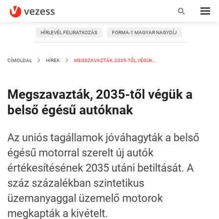
HÍRLEVÉL FELIRATKOZÁS
FORMA-1 MAGYAR NAGYDÍJ
CÍMOLDAL
HÍREK
MEGSZAVAZTÁK, 2035-TŐL VÉGÜK...
Megszavazták, 2035-től végük a
belső égésű autóknak
Az uniós tagállamok jóváhagyták a belső
égésű motorral szerelt új autók
értékesítésének 2035 utáni betiltását. A
száz százalékban szintetikus
üzemanyaggal üzemelő motorok
megkapták a kivételt.