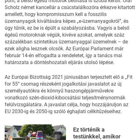
pont, a belső égésű motorok betiltása is szóba került. Olaf
Scholz német kancellár a csúcstalálkozóra érkezve kitartott
amellett, hogy kompromisszum kell a fosszilis
üzemanyagok kiváltására képes „e-üzemanyagokról”, és
úgy tűnik, ez be is épült a szabályozásba. Vagyis a belső
égésű motoroknak végük, kivéve azokat, amelyek száz
százalékban szintetikus üzemanyaggal üzemelnek – de
ezek aligha lesznek olcsók. Az Európai Parlament már
február 14-én elfogadta a rendeletet, így a tanács mai
határozata a döntéshozatali eljárás utolsó lépése.
Az Európai Bizottság 2021 júniusában terjesztett elő a „Fit
for 55” csomag részeként jogalkotási javaslatot az új
személyautókra és könnyű haszongépjárművekre
vonatkozó szén-dioxid-kibocsátási teljesítménynormák
felülvizsgálatára. A javaslat célja, hogy hozzájáruljon az
EU 2030-ig és 2050-ig szóló éghajlati célkitűzéseihez.
Ez történik a
testünkkel, amikor