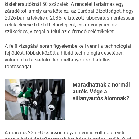
kisteherautóknál 50 százalék. A rendelet tartalmaz egy
záradékot, amely arra kötelezi az Európai Bizottságot, hogy
2026-ban értékelje a 2035-re kitűzött kibocsátásmentességi
célok elérése felé tett előrelépést, és amennyiben az
szükséges, vizsgálja felül az elérendő célértékeket.
A felülvizsgálat során figyelembe kell venni a technológiai
fejlődést, többek között a hibrid technológiák esetében,
valamint a társadalmilag méltányos zöld átállás
fontosságát.
Maradhatnak a normál
autók. Vége a
villanyautós álomnak?
A március 23-i EU-csúcson ugyan nem is volt napirendi