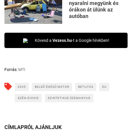
nyaralni megyünk és
órákon át ülünk az
autóban
Kövesd a
Vezess.hu
-t a Google hírekben!
Forrás:
MTI
2035
BELSŐ ÉGÉSŰ MOTOR
BETILTÁS
EU
SZÉN-DIOXID
SZINTETIKUS ÜZEMANYAG
CÍMLAPRÓL AJÁNLJUK