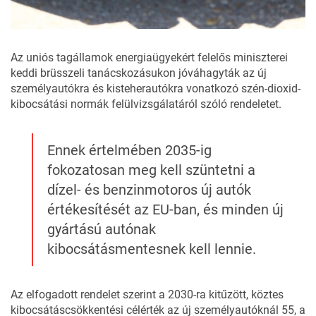
Az uniós tagállamok energiaügyekért felelős miniszterei
keddi brüsszeli tanácskozásukon jóváhagyták az új
személyautókra és kisteherautókra vonatkozó szén-dioxid-
kibocsátási normák felülvizsgálatáról szóló rendeletet.
Ennek értelmében 2035-ig
fokozatosan meg kell szüntetni a
dízel- és benzinmotoros új autók
értékesítését az EU-ban, és minden új
gyártású autónak
kibocsátásmentesnek kell lennie.
Az elfogadott rendelet szerint a 2030-ra kitűzött, köztes
kibocsátáscsökkentési célérték az új személyautóknál 55, a