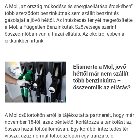
A Mol „az ország működése és energiaellátása érdekében”
több szerződött benzinkútnak sem szállít benzint és
gázolajat a jövő héttől. Az intézkedés tényét megerősítette
a Mol, a Független Benzinkutak Szövetsége szerint
összeomlóban van a hazai ellátás. Az okokról ebben a
cikkünkben írtunk:
Elismerte a Mol, jövő
héttől már nem szállít
több benzinkútra –
összeomlik az ellátás?
A Mol csütörtökön arról is tájékoztatta partnereit, hogy már
november 18-tól, azaz péntektől korlátozza a tankolást az
összes hazai töltőállomásán. Egy korábbi intézkedés tér
vissza, azaz normál töltőoszlopon egy tranzakció