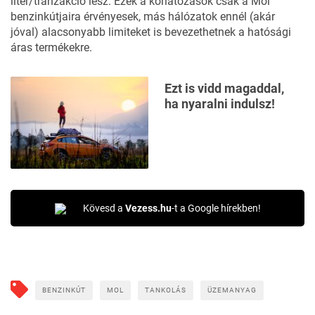
liter/tranzakció lesz. Ezek a korlátozások csak a Mol
benzinkútjaira érvényesek, más hálózatok ennél (akár
jóval) alacsonyabb limiteket is bevezethetnek a hatósági
áras termékekre.
Ezt is vidd magaddal,
ha nyaralni indulsz!
Kövesd a
Vezess.hu
-t a Google hírekben!
BENZINKÚT
MOL
TANKOLÁS
ÜZEMANYAG