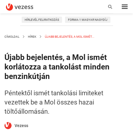
HÍRLEVÉL FELIRATKOZÁS
FORMA-1 MAGYAR NAGYDÍJ
CÍMOLDAL
HÍREK
ÚJABB BEJELENTÉS, A MOL ISMÉT...
Újabb bejelentés, a Mol ismét
korlátozza a tankolást minden
benzinkútján
Péntektől ismét tankolási limiteket
vezettek be a Mol összes hazai
töltőállomásán.
Vezess