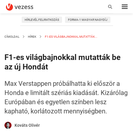
HÍRLEVÉL FELIRATKOZÁS
FORMA-1 MAGYAR NAGYDÍJ
CÍMOLDAL
HÍREK
F1-ES VILÁGBAJNOKKAL MUTATTÁK...
F1-es világbajnokkal mutatták be
az új Hondát
Max Verstappen próbálhatta ki először a
Honda e limitált szériás kiadását. Kizárólag
Európában és egyetlen színben lesz
kapható, korlátozott mennyiségben.
Kováts Olivér