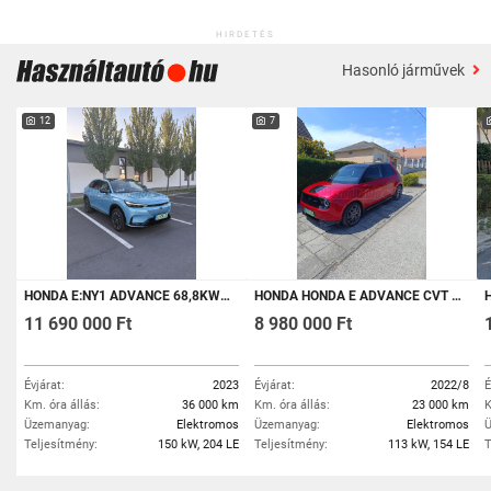
HIRDETÉS
Hasonló járművek
12
7
HONDA E:NY1 ADVANCE 68,8KWH CVT
HONDA HONDA E ADVANCE CVT LIMITED EDITION MAGYARORSZÁGI
HO
11 690 000 Ft
8 980 000 Ft
Évjárat:
2023
Évjárat:
2022/8
É
Km. óra állás:
36 000 km
Km. óra állás:
23 000 km
K
Üzemanyag:
Elektromos
Üzemanyag:
Elektromos
Ü
Teljesítmény:
150 kW, 204 LE
Teljesítmény:
113 kW, 154 LE
T