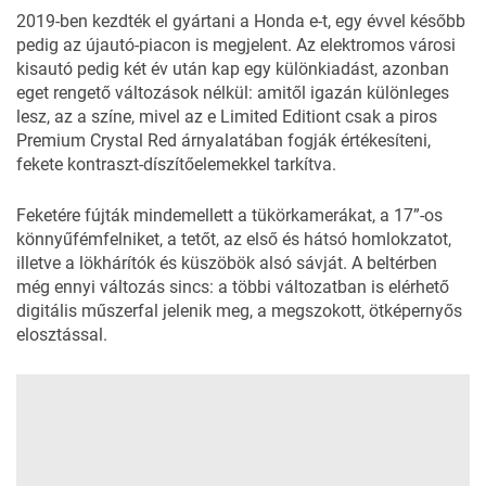
2019-ben kezdték el gyártani a
Honda e
-t, egy évvel később
pedig az újautó-piacon is megjelent. Az elektromos városi
kisautó pedig két év után kap egy különkiadást, azonban
eget rengető változások nélkül: amitől igazán különleges
lesz, az a színe, mivel az e Limited Editiont csak a piros
Premium Crystal Red árnyalatában fogják értékesíteni,
fekete kontraszt-díszítőelemekkel tarkítva.
Feketére fújták mindemellett a tükörkamerákat, a 17”-os
könnyűfémfelniket, a tetőt, az első és hátsó homlokzatot,
illetve a lökhárítók és küszöbök alsó sávját. A beltérben
még ennyi változás sincs: a többi változatban is elérhető
digitális műszerfal jelenik meg, a megszokott, ötképernyős
elosztással.