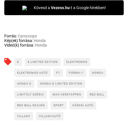
Kövesd a
Vezess.hu
-t a Google hírekben!
Forrás:
Carscoops
Kép(ek) forrása:
Honda
Videó(k) forrása:
Honda
E
E LIMITED EDITION
ELEKTROMOS
ELEKTROMOS AUTÓ
F1
FORMA-1
HONDA
HONDA E
HONDA E LIMITED EDITION
LIMITÁLT SZÉRIA
MAX VERSTAPPEN
RED BULL
RED BULL RACING
SPORT
VÁROSI AUTÓ
VILLANY
VILLANYAUTÓ