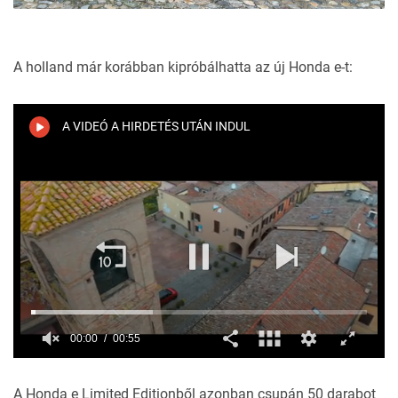
A holland már korábban kipróbálhatta az új Honda e-t:
A VIDEÓ A HIRDETÉS UTÁN INDUL
A Honda e Limited Editionből azonban csupán 50 darabot