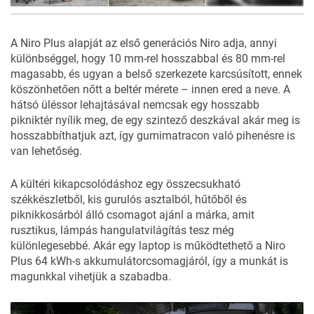
7
FOTÓ
A Niro Plus alapját az első generációs Niro adja, annyi
különbséggel, hogy 10 mm-rel hosszabbal és 80 mm-rel
magasabb, és ugyan a belső szerkezete karcsúsított, ennek
köszönhetően nőtt a beltér mérete – innen ered a neve. A
hátsó üléssor lehajtásával nemcsak egy hosszabb
pikniktér nyílik meg, de egy szintező deszkával akár meg is
hosszabbíthatjuk azt, így gumimatracon való pihenésre is
van lehetőség.
A kültéri kikapcsolódáshoz egy összecsukható
székkészletből, kis gurulós asztalból, hűtőből és
piknikkosárból álló csomagot ajánl a márka, amit
rusztikus, lámpás hangulatvilágítás tesz még
különlegesebbé. Akár egy laptop is működtethető a Niro
Plus 64 kWh-s akkumulátorcsomagjáról, így a munkát is
magunkkal vihetjük a szabadba.