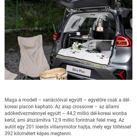
Maga a modell – variációival együtt – egyelőre csak a dél-
koreai piacon kapható. Az alap crossover – az állami
adókedvezménnyel együtt – 44,2 millió dél-koreai wonba
kerül, ami átszámítva 12,9 millió forintnak felel meg. Az
autót egy 201 lóerős villanymotor hajtja, mely egy töltéssel
392 kilométert képes megtenni.