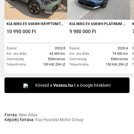
KIA NIRO EV 65KWH KRYPTONITE HŐSZIVATTYÚ/GARANCIÁLIS/BŐR/NAVI/KAMERA/HEAD-UP/LED-MÁTRIX
KIA NIRO EV 65KWH PLATINUM HEAD-UP TETŐABLAK LED FÉNYSZÓRÓ NAVI KAMERA ÜLÉS-KORMÁNY FŰTÉS
K
10 990 000 Ft
9 980 000 Ft
Évjárat:
2023/8
Évjárat:
2023/4
É
Km. óra állás:
63 000 km
Km. óra állás:
74 500 km
K
Üzemanyag:
Elektromos
Üzemanyag:
Elektromos
Ü
Teljesítmény:
150 kW, 204 LE
Teljesítmény:
150 kW, 204 LE
T
Kövesd a
Vezess.hu
-t a Google hírekben!
Forrás:
New Atlas
Kép(ek) forrása:
Kia/Hyundai Motor Group