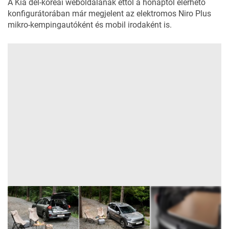
A Kia dél-koreai weboldalának ettől a hónaptól elérhető
konfigurátorában már megjelent az elektromos Niro Plus
mikro-kempingautóként és mobil irodaként is.