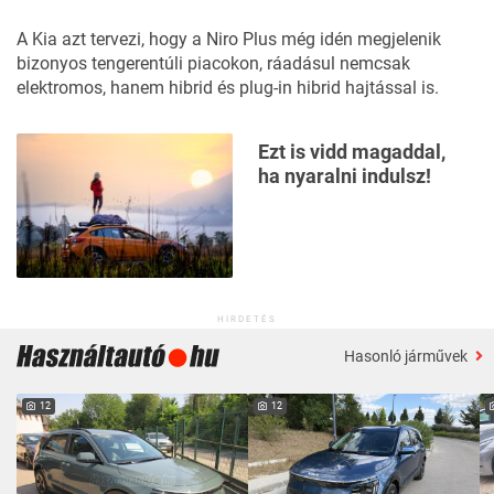
A Kia azt tervezi, hogy a Niro Plus még idén megjelenik
bizonyos tengerentúli piacokon, ráadásul nemcsak
elektromos, hanem hibrid és plug-in hibrid hajtással is.
Ezt is vidd magaddal,
ha nyaralni indulsz!
HIRDETÉS
Hasonló járművek
12
12