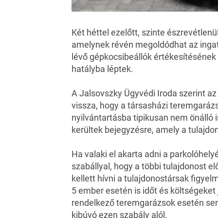
Két héttel ezelőtt, szinte észrevétlen
amelynek révén megoldódhat az ingat
lévő gépkocsibeállók értékesítésének
hatályba léptek.
A Jalsovszky Ügyvédi Iroda szerint a
vissza, hogy a társasházi teremgarázs
nyilvántartásba tipikusan nem önálló
kerültek bejegyzésre, amely a tulajdo
Ha valaki el akarta adni a parkolóhel
szabállyal, hogy a többi tulajdonost elő
kellett hívni a tulajdonostársak figye
5 ember esetén is időt és költségeket 
rendelkező teremgarázsok esetén sem 
kibúvó ezen szabály alól.