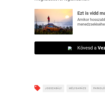
Ezt is vidd m
Amikor hosszabb 
menedzseléséhez
Kövesd a
Vez
JOGSZABÁLY
MÉLYGARÁZS
PARKOLÓ