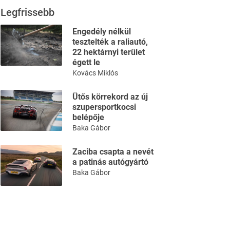
Legfrissebb
Engedély nélkül
tesztelték a raliautó,
22 hektárnyi terület
égett le
Kovács Miklós
Ütős körrekord az új
szupersportkocsi
belépője
Baka Gábor
Zaciba csapta a nevét
a patinás autógyártó
Baka Gábor