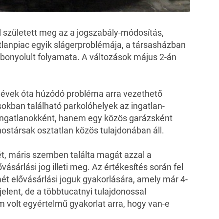
ül született meg az a jogszabály-módosítás,
lanpiac egyik slágerproblémája, a társasházban
 bonyolult folyamata. A változások május 2-án
z évek óta húzódó probléma arra vezethető
okban található parkolóhelyek az ingatlan-
 ingatlanokként, hanem egy közös garázsként
nostársak osztatlan közös tulajdonában áll.
yét, máris szemben találta magát azzal a
vásárlási jog illeti meg. Az értékesítés során fel
lmét elővásárlási joguk gyakorlására, amely már 4-
jelent, de a többtucatnyi tulajdonossal
volt egyértelmű gyakorlat arra, hogy van-e