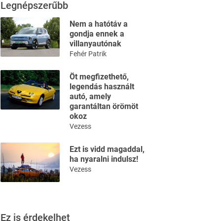
Legnépszerűbb
Nem a hatótáv a
gondja ennek a
villanyautónak
Fehér Patrik
Öt megfizethető,
legendás használt
autó, amely
garantáltan örömöt
okoz
Vezess
Ezt is vidd magaddal,
ha nyaralni indulsz!
Vezess
Ez is érdekelhet