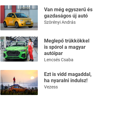
Van még egyszerű és
gazdaságos új autó
Szörényi András
Meglepő trükkökkel
is spórol a magyar
autóipar
Lencsés Csaba
Ezt is vidd magaddal,
ha nyaralni indulsz!
Vezess