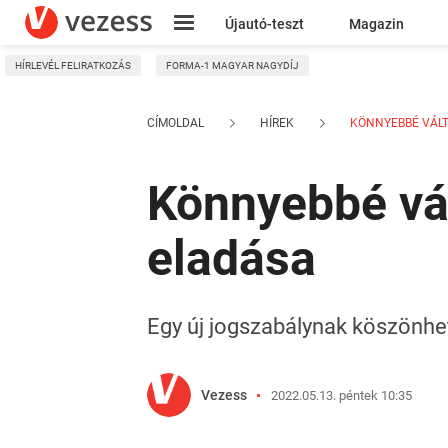
Újautó-teszt
Magazin
HÍRLEVÉL FELIRATKOZÁS
FORMA-1 MAGYAR NAGYDÍJ
Kresz
CÍMOLDAL
HÍREK
KÖNNYEBBÉ VÁLT 
Könnyebbé vál
eladása
Egy új jogszabálynak köszönhe
Vezess
2022.05.13. péntek 10:35