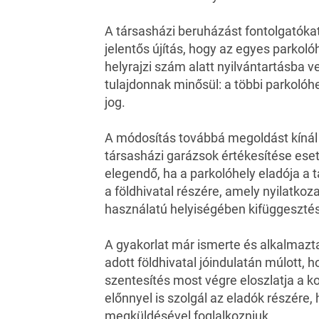
A társasházi beruházást fontolgatóka
jelentős újítás, hogy az egyes parkoló
helyrajzi szám alatt nyilvántartásba 
tulajdonnak minősül: a többi parkolóhe
jog.
A módosítás továbbá megoldást kínál 
társasházi garázsok értékesítése eset
elegendő, ha a parkolóhely eladója a t
a földhivatal részére, amely nyilatkoza
használatú helyiségében kifüggesztésr
A gyakorlat már ismerte és alkalmazt
adott földhivatal jóindulatán múlott, h
szentesítés most végre eloszlatja a k
előnnyel is szolgál az eladók részére
megküldésével foglalkozniuk.