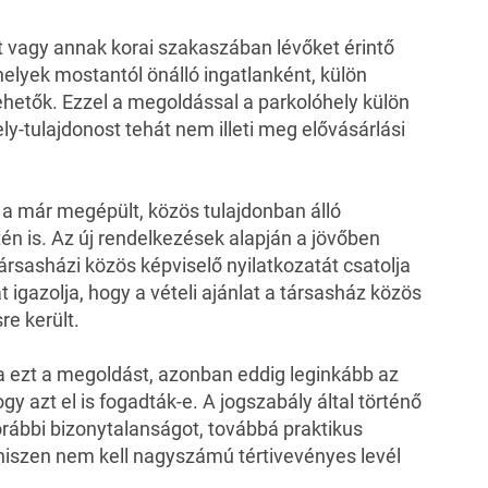
t vagy annak korai szakaszában lévőket érintő
helyek mostantól önálló ingatlanként, külön
vehetők. Ezzel a megoldással a parkolóhely külön
ly-tulajdonost tehát nem illeti meg elővásárlási
a már megépült, közös tulajdonban álló
én is. Az új rendelkezések alapján a jövőben
ársasházi közös képviselő nyilatkozatát csatolja
t igazolja, hogy a vételi ajánlat a társasház közös
e került.
a ezt a megoldást, azonban eddig leginkább az
ogy azt el is fogadták-e. A jogszabály által történő
orábbi bizonytalanságot, továbbá praktikus
, hiszen nem kell nagyszámú tértivevényes levél