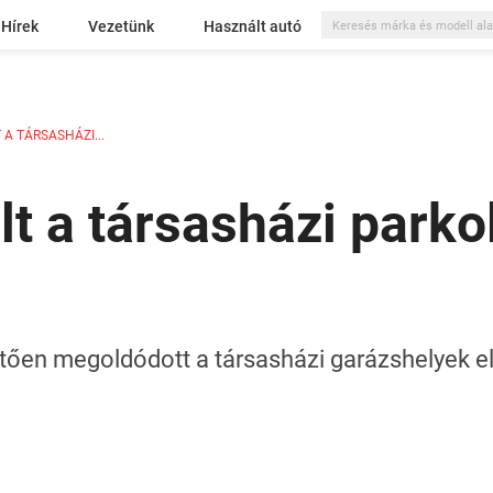
Hírek
Vezetünk
Használt autó
A TÁRSASHÁZI...
t a társasházi parko
tően megoldódott a társasházi garázshelyek e