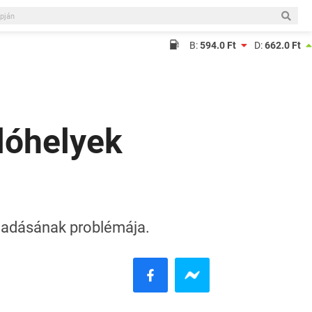
B:
594.0 Ft
D:
662.0 Ft
lóhelyek
ladásának problémája.